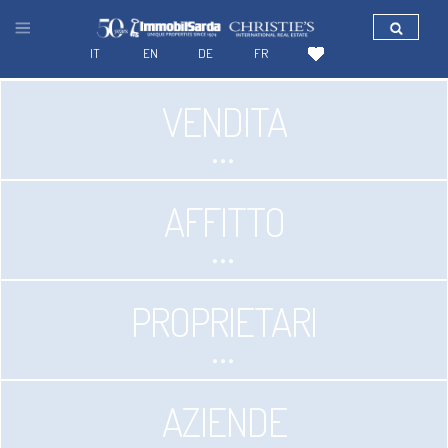
IT
EN
DE
FR
VENDITA
AFFITTO
PROPRIETARI
AZIENDE