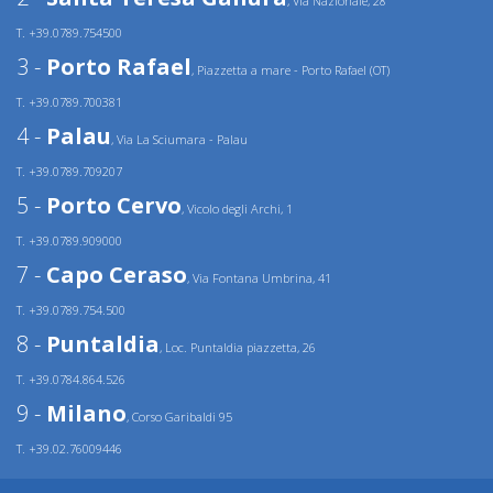
, Via Nazionale, 28
T. +39.0789.754500
3 -
Porto Rafael
, Piazzetta a mare - Porto Rafael (OT)
T. +39.0789.700381
4 -
Palau
, Via La Sciumara - Palau
T. +39.0789.709207
5 -
Porto Cervo
, Vicolo degli Archi, 1
T. +39.0789.909000
7 -
Capo Ceraso
, Via Fontana Umbrina, 41
T. +39.0789.754.500
8 -
Puntaldia
, Loc. Puntaldia piazzetta, 26
T. +39.0784.864.526
9 -
Milano
, Corso Garibaldi 95
T. +39.02.76009446