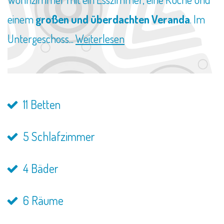
einem
großen und überdachten Veranda
. Im
Untergeschoss...
Weiterlesen
11 Betten
5 Schlafzimmer
4 Bäder
6 Räume