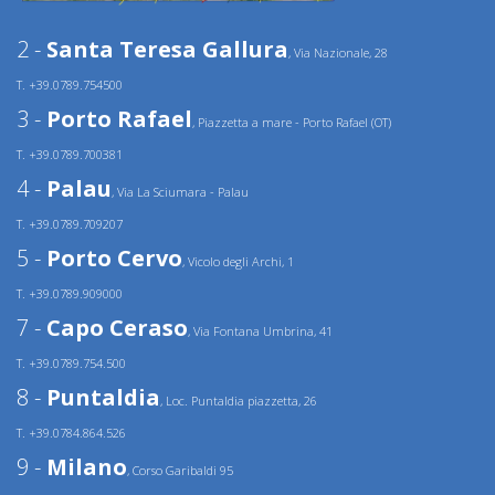
2 -
Santa Teresa Gallura
, Via Nazionale, 28
T. +39.0789.754500
3 -
Porto Rafael
, Piazzetta a mare - Porto Rafael (OT)
T. +39.0789.700381
4 -
Palau
, Via La Sciumara - Palau
T. +39.0789.709207
5 -
Porto Cervo
, Vicolo degli Archi, 1
T. +39.0789.909000
7 -
Capo Ceraso
, Via Fontana Umbrina, 41
T. +39.0789.754.500
8 -
Puntaldia
, Loc. Puntaldia piazzetta, 26
T. +39.0784.864.526
9 -
Milano
, Corso Garibaldi 95