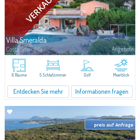
Villa Smeralda
Angebote
Costa Smeralda
DieVilla Smeralda, aus der Hand des bekannten ArchitektenJean Claude
Lesuisse, befindet sich in einzigartiger Lage über der Baia delPevero, mit
einem Panoramablick auf das Meer und die Hügel von Pantogia.Sie ist Teil...
6 Räume
5 Schlafzimmer
Golf
Meerblick
Entdecken Sie mehr
Informationen fragen
preis auf Anfrage