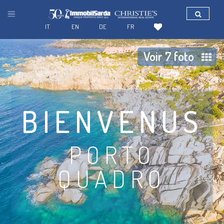
IT
EN
DE
FR
Voir 7 foto
BIENVENUS
PORTO
QUADRO