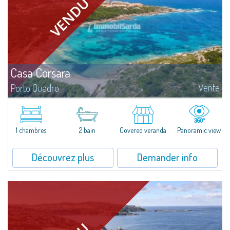
Casa Corsara
Vente
Porto Quadro
​Wonderful apartment for sale in the natural setting of Porto Quadro, on the
magnificent northern coast of Sardinia.Casa Corsara is located within a
quiet residential context and consists of a large and bright living...
1 chambres
2 bain
Covered veranda
Panoramic view
Découvrez plus
Demander info