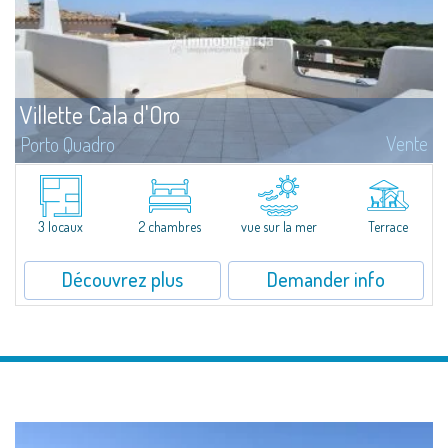
Villette Cala d'Oro
Vente
Porto Quadro
Charmantes villas mitoyennes de construction récente, dans le superbe
cadre de Porto Quadro. Les villas, toutes avec jardin de tailles différentes,
jouissent d’une position exceptionnelle à...
3 locaux
2 chambres
vue sur la mer
Terrace
Découvrez plus
Demander info