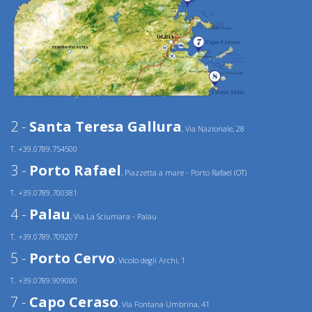
2 -
Santa Teresa Gallura
, Via Nazionale, 28
T. +39.0789.754500
3 -
Porto Rafael
, Piazzetta a mare - Porto Rafael (OT)
T. +39.0789.700381
4 -
Palau
, Via La Sciumara - Palau
T. +39.0789.709207
5 -
Porto Cervo
, Vicolo degli Archi, 1
T. +39.0789.909000
7 -
Capo Ceraso
, Via Fontana Umbrina, 41