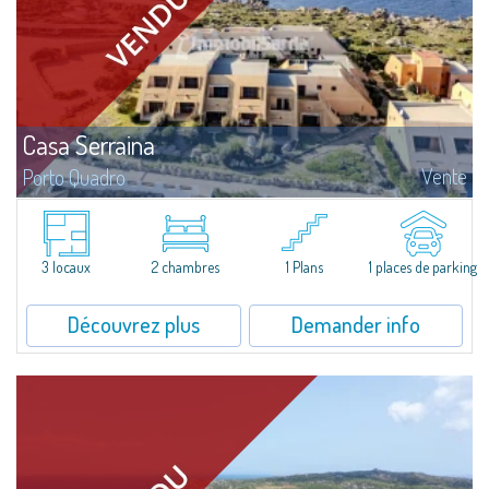
Casa Serraina
Vente
Porto Quadro
​Overlooking the crystal-clear blue waters of the Mediterranean, Casa
Serraina for Sale in Porto Quadro combines the comfort of renovated
interiors with a view extending all the way to Corsica. Ideal for those...
3 locaux
2 chambres
1 Plans
1 places de parking
Découvrez plus
Demander info