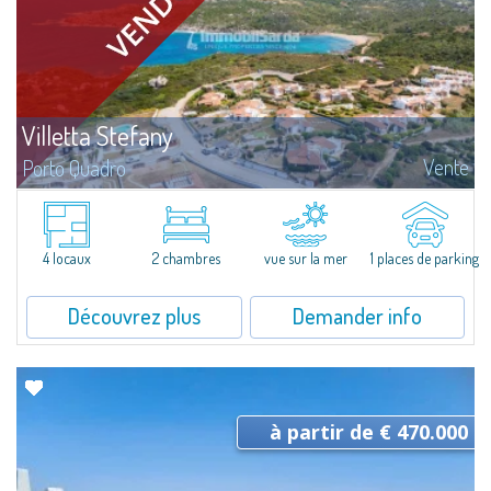
Villetta Stefany
Vente
Porto Quadro
​Splendid detached house for sale in the fascinating natural frame of Porto
Quadro.Villetta Stefany consists of a bright living area with open kitchen,
two bedrooms and two bathrooms; separate from the main body is a...
4 locaux
2 chambres
vue sur la mer
1 places de parking
Découvrez plus
Demander info
à partir de € 470.000