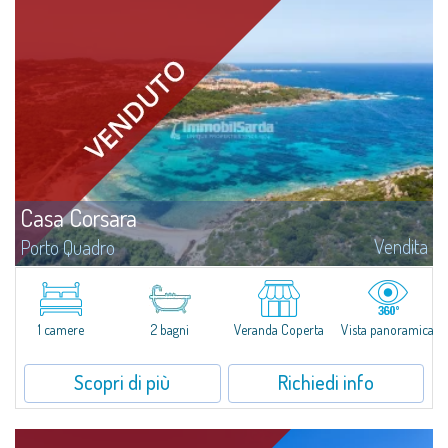
Casa Corsara
Vendita
Porto Quadro
Splendido appartamento in vendita nel contesto naturale di Porto Quadro,
sulla magnifica costa settentrionale della Sardegna.Casa Corsara si trova
all'interno di un tranquillo contesto residenziale e si compone di...
1 camere
2 bagni
Veranda Coperta
Vista panoramica
Scopri di più
Richiedi info