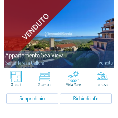
Appartamento Sea View
Vendita
Santa Teresa Gallura
​A San Pasquale, tipico paesino della Gallura, vicino a Porto Pollo e ad
alcune delle più belle spiagge dell’area, è in vendita un grazioso
appartamento trilocale con grande terrazza panoramica vista mare.Il...
3 locali
2 camere
Vista Mare
Terrazze
Scopri di più
Richiedi info