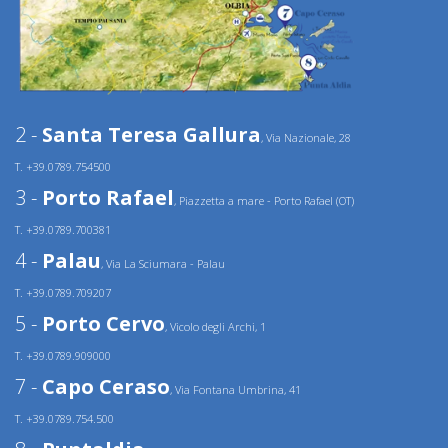
2 -
Santa Teresa Gallura
, Via Nazionale, 28
T. +39.0789.754500
3 -
Porto Rafael
, Piazzetta a mare - Porto Rafael (OT)
T. +39.0789.700381
4 -
Palau
, Via La Sciumara - Palau
T. +39.0789.709207
5 -
Porto Cervo
, Vicolo degli Archi, 1
T. +39.0789.909000
7 -
Capo Ceraso
, Via Fontana Umbrina, 41
T. +39.0789.754.500