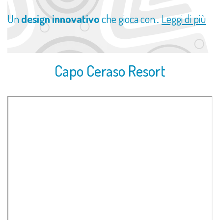
Un
design innovativo
che gioca con...
Leggi di più
Capo Ceraso Resort