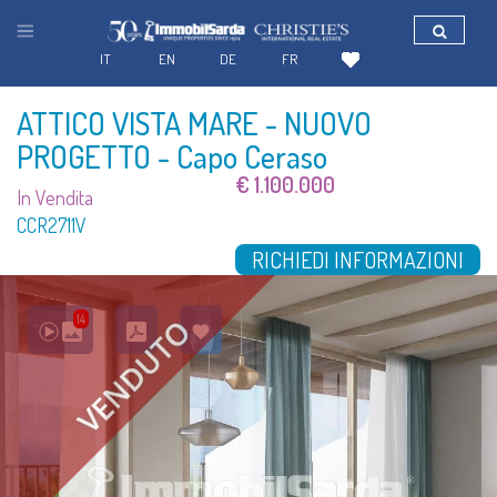
IT
EN
DE
FR
ATTICO VISTA MARE - NUOVO
PROGETTO
- Capo Ceraso
€ 1.100.000
In Vendita
CCR2711V
RICHIEDI INFORMAZIONI
14