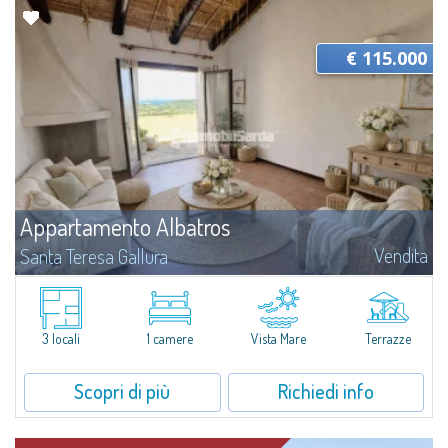
€ 115.000
Appartamento Albatros
Vendita
Santa Teresa Gallura
Situato nella tranquilla area di Ruoni, nelle vicinanze di Santa Teresa
Gallura, questo bilocale essenziale e luminoso dispone di terrazzo
panoramico con vista mare, spazi funzionali e una funzionale cantina. Una...
3 locali
1 camere
Vista Mare
Terrazze
Scopri di più
Richiedi info