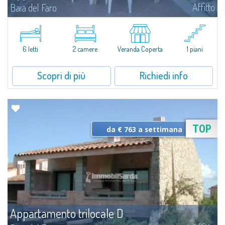
Affitto
Baia del Faro
Novità 2026: Aria Condizionata e Piani a Induzione.A soli 500 mt. dal centro
abitato di Palau e a meno di 350 mt. dal mare, il complesso residenziale di
Baia del Faro si compone di 18 unità in affitto, alcune delle...
6 letti
2 camere
Veranda Coperta
1 piani
Scopri di più
Richiedi info
TOP
da € 763 a settimana
Appartamento trilocale D