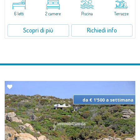
con Wi-Fi - Superior in affitto offre ampi spazi sia interni che esterni,
dotati di grandi aperture per donare il massimo della luce e...
6 letti
2 camere
Piscina
Terrazze
Scopri di più
Richiedi info
da € 1'500 a settimana