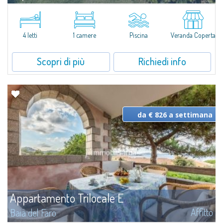
Affitto
Capo Ceraso
Completamente rinnovati e dotati di tutti i comfort, le tipologie
SUPERIOR in affitto offrono ampi spazi sia interni che esterni, dotati di
4 letti
1 camere
Piscina
Veranda Coperta
grandi aperture per donare il massimo della luce e dell'aria fresca...
Scopri di più
Richiedi info
da € 826 a settimana
Appartamento Trilocale E
Affitto
Baia del Faro