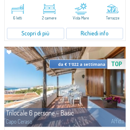
Novità 2026: Aria Condizionata e Piani a Induzione.A soli 500 mt. dal centro
abitato di Palau e a meno di 350 mt. dal mare, il complesso residenziale di
Baia del Faro si compone di 18 unità in affitto, alcune delle...
6 letti
2 camere
Vista Mare
Terrazze
Scopri di più
Richiedi info
TOP
da € 1'022 a settimana
Trilocale 6 persone - Basic
Affitto
Capo Ceraso