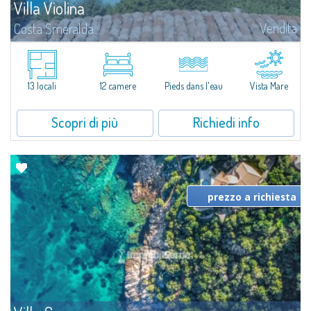
Villa Violina
Vendita
Costa Smeralda
Villa Violina...
13 locali
12 camere
Pieds dans l'eau
Vista Mare
Scopri di più
Richiedi info
prezzo a richiesta