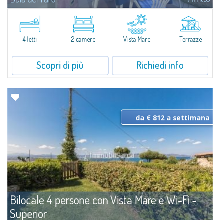
Novità 2026: Aria Condizionata e Piani a Induzione.A soli 500 mt. dal
centro abitato di Palau e a meno di 350 mt. dal mare, il complesso
residenziale di Baia del Faro si compone di 18 unità in...
4 letti
2 camere
Vista Mare
Terrazze
Scopri di più
Richiedi info
da € 812 a settimana
Bilocale 4 persone con Vista Mare e Wi-Fi -
Superior