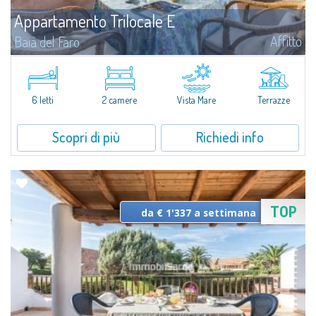
Appartamento Trilocale E
Affitto
Baia del Faro
Novità 2026: Aria Condizionata e Piani a Induzione.A soli 500 mt. dal centro
abitato di Palau e a meno di 350 mt. dal mare, il complesso residenziale di
Baia del Faro si compone di 18 unità in affitto, alcune delle...
6 letti
2 camere
Vista Mare
Terrazze
Scopri di più
Richiedi info
TOP
da € 1'337 a settimana