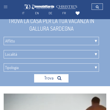
IT
EN
DE
FR
TROVA LA CASA PER LA TUA VACANZA IN
GALLURA SARDEGNA
Trova