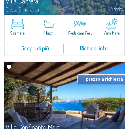
Villa Caprera
Affitto
Costa Smeralda
Suggestiva villa panoramica in posizione esclusiva confinante mare a Baja
Sardinia, con accesso diretto sia alla spiaggia principale (20mt) che alle
piccole baie riservate incastonate tra gli scogli.Nel cuore della Costa...
5 camere
4 bagni
Pieds dans l'eau
Vista Mare
Scopri di più
Richiedi info
prezzo a richiesta
Villa Confinante Mare