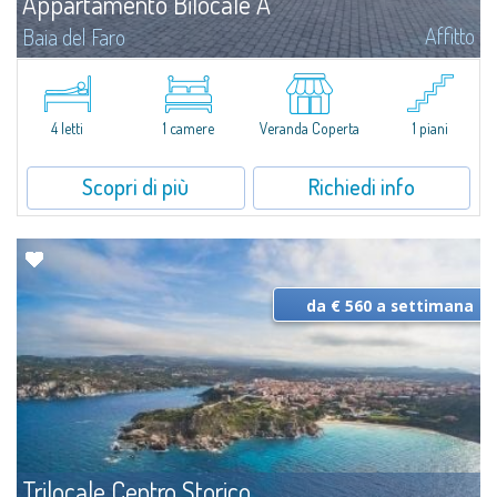
Appartamento Bilocale A
Affitto
Baia del Faro
Novità 2026: Aria Condizionata e Piani a Induzione.A soli 500 mt. dal centro
abitato di Palau e a meno di 350 mt. dal mare, il complesso residenziale di
Baia del Faro si compone di 18 unità in affitto, alcune delle...
4 letti
1 camere
Veranda Coperta
1 piani
Scopri di più
Richiedi info
da € 560 a settimana
Trilocale Centro Storico