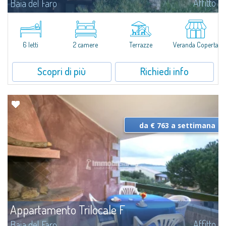
Affitto
Baia del Faro
Novità 2026: Aria Condizionata e Piani a Induzione.A soli 500 mt. dal centro
abitato di Palau e a meno di 350 mt. dal mare, il complesso residenziale di
Baia del Faro si compone di 18 unità in affitto, alcune delle...
6 letti
2 camere
Terrazze
Veranda Coperta
Scopri di più
Richiedi info
da € 763 a settimana
Appartamento Trilocale F
Affitto
Baia del Faro