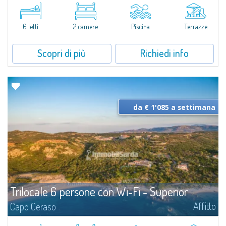
Ampi Trilocali 6 persone - Basic in affitto con veranda esterna abitabile,
disposti al piano terra.Composti da soggiorno con divano letto ed angolo
cottura, camera matrimoniale, cameretta doppia (con letto a castello o...
6 letti
2 camere
Piscina
Terrazze
Scopri di più
Richiedi info
da € 1'085 a settimana
Trilocale 6 persone con Wi-Fi - Superior
Affitto
Capo Ceraso
Completamente rinnovato e dotato di tutti i comfort, il Trilocale 6 persone