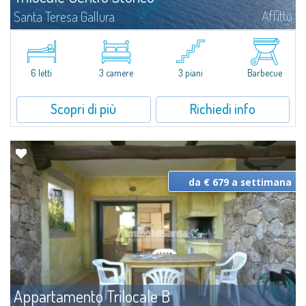
Affitto
Santa Teresa Gallura
A 50 mt dalla piazza di S. Teresa e circa 400mt dalla bianchissima spiaggia
di Rena Bianca.Disposto su 3 livelli (piano-terra, piano primo, taverna)
l'appartamento in affitto è composto da 1 camera matrimoniale, 1...
6 letti
3 camere
3 piani
Barbecue
Scopri di più
Richiedi info
da € 679 a settimana
Appartamento Trilocale B