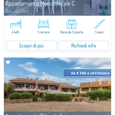
Appartamento Monobilocale C
Affitto
Baia del Faro
Novità 2026: Aria Condizionata e Piani a Induzione.A soli 500 mt. dal centro
abitato di Palau e a meno di 350 mt. dal mare, il complesso residenziale di
Baia del Faro si compone di 18 unità in affitto, alcune delle...
4 letti
1 camere
Veranda Coperta
1 piani
Scopri di più
Richiedi info
da € 560 a settimana