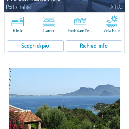
Affitto
Porto Rafael
Proponiamo in affitto una delle rare ville pieds dans l'eau di Porto Rafael
con accesso diretto al mare, pontile privato e vista incredibile
sull'Arcipelago de La Maddalena. La villa è sensibilmente...
6 letti
3 camere
Pieds dans l'eau
Vista Mare
Scopri di più
Richiedi info