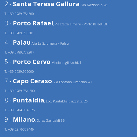
2 -
Santa Teresa Gallura
, Via Nazionale, 28
T. +39.0789.754500
3 -
Porto Rafael
, Piazzetta a mare - Porto Rafael (OT)
T. +39.0789.700381
4 -
Palau
, Via La Sciumara - Palau
T. +39.0789.709207
5 -
Porto Cervo
, Vicolo degli Archi, 1
T. +39.0789.909000
7 -
Capo Ceraso
, Via Fontana Umbrina, 41
T. +39.0789.754.500
8 -
Puntaldia
, Loc. Puntaldia piazzetta, 26
T. +39.0784.864.526
9 -
Milano
, Corso Garibaldi 95
T. +39.02.76009446