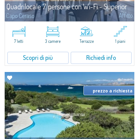
Quadrilocale 7 persone con Wi-Fi - Superior
Affitto
Capo Ceraso
Completamente rinnovato e dotato di tutti i comfort, il Quadrilocale 7
persone con Wi-Fi - Superior in affitto offrono ampi spazi sia interni che
esterni, dotati di grandi aperture per donare il massimo della luce e...
7 letti
3 camere
Terrazze
1 piani
Scopri di più
Richiedi info
prezzo a richiesta