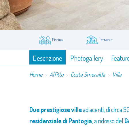
Piscina
Terrazze
Descrizione
Photogallery
Featur
Home
Affitto
Costa Smeralda
Villa
Due prestigiose ville
adiacenti, di circa 
residenziale di Pantogia
, a ridosso del
G