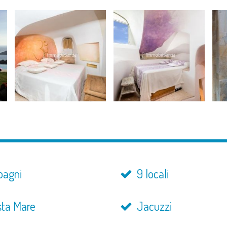
bagni
9 locali
sta Mare
Jacuzzi