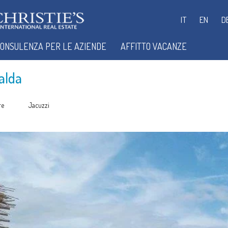
IT
EN
D
ONSULENZA PER LE AZIENDE
AFFITTO VACANZE
alda
re
Jacuzzi