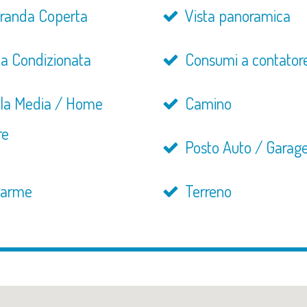
randa Coperta
Vista panoramica
ia Condizionata
Consumi a contator
la Media / Home
Camino
re
Posto Auto / Garag
larme
Terreno