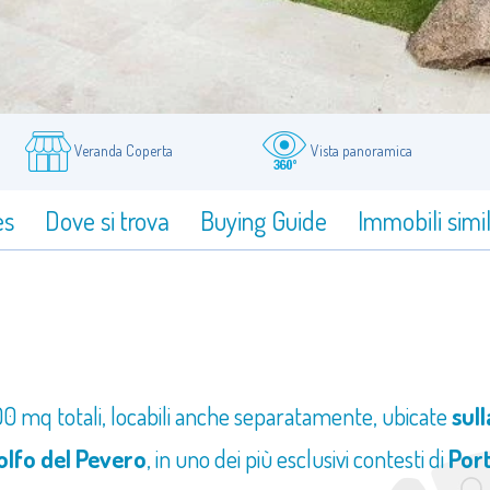
Veranda Coperta
Vista panoramica
es
Dove si trova
Buying Guide
Immobili simil
500 mq totali, locabili anche separatamente, ubicate
sull
olfo del Pevero
, in uno dei più esclusivi contesti di
Por