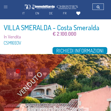
IT
EN
DE
FR
VILLA SMERALDA
- Costa Smeralda
€ 2.100.000
In Vendita
CSM1693V
RICHIEDI INFORMAZIONI
23