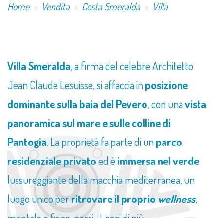
Home
Vendita
Costa Smeralda
Villa
Villa Smeralda
, a firma del celebre Architetto
Jean Claude Lesuisse, si affaccia in
posizione
dominante sulla baia del Pevero
, con una
vista
panoramica sul mare e sulle colline di
Pantogia
. La proprietà fa parte di un
parco
residenziale privato
ed è
immersa nel verde
lussureggiante della macchia mediterranea, un
luogo unico per
ritrovare il proprio
wellness
,
mentale e fisico, persi...
Leggi di più