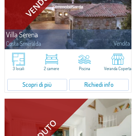
Villa Serena
Vendita
Costa Smeralda
​In località Alto Pevero, nel cuore pulsante della Costa Smeralda a due passi
dal Pevero Golf e dalle spiagge più affascinanti di questo tratto di costa,
Villa Serena è una magnifica villa unifamiliare in vendita...
3 locali
2 camere
Piscina
Veranda Coperta
Scopri di più
Richiedi info