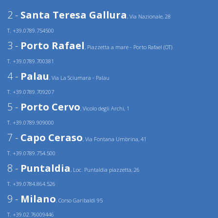
2 -
Santa Teresa Gallura
, Via Nazionale, 28
T. +39.0789.754500
3 -
Porto Rafael
, Piazzetta a mare - Porto Rafael (OT)
T. +39.0789.700381
4 -
Palau
, Via La Sciumara - Palau
T. +39.0789.709207
5 -
Porto Cervo
, Vicolo degli Archi, 1
T. +39.0789.909000
7 -
Capo Ceraso
, Via Fontana Umbrina, 41
T. +39.0789.754.500
8 -
Puntaldia
, Loc. Puntaldia piazzetta, 26
T. +39.0784.864.526
9 -
Milano
, Corso Garibaldi 95
T. +39.02.76009446