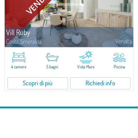
Vill Ruby
Vendita
Costa Smeralda
Immersa nella tranquilla e panoramica cornice residenziale di Pantogia, a
solo un minuto d'auto dal cuore glamour di Porto Cervo e dalle sue
spiagge rinomate in tutto il mondo, la Villa N.1 delle Ville del Pevero...
4 camere
5 bagni
Vista Mare
Piscina
Scopri di più
Richiedi info