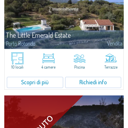
The Little Emerald Estate
Vendita
Porto Rotondo
Tenuta con villa e stazzo indipendente con piscina panoramica - Cugnana,
Porto RotondoNel cuore delle colline di Cugnana, a pochi minuti da Porto
Rotondo e dalle più belle spiagge della Costa Smeralda, proponiamo in...
10 locali
4 camere
Piscina
Terrazze
Scopri di più
Richiedi info