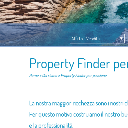
Property Finder pe
Home
» Chi siamo » Property Finder per passione
La nostra maggior ricchezza sono i nostri cl
Per questo motivo costruiamo il nostro bus
e la professionalità.