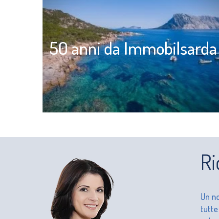
50 anni da Immobilsarda
Ri
Un no
tutte