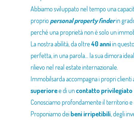
Abbiamo sviluppato nel tempo una capacit
proprio
personal
property
finder
in grado
perché una proprietà non è solo un immo
La nostra abilità, da oltre
40
anni
in questo 
perfetta, in una parola… la sua dimora ide
rilievo nel real estate internazionale.
Immobilsarda accompagna i propri clienti a
superiore
e di un
contatto privilegiato
Conosciamo profondamente il territorio e ciò
Proponiamo dei
beni irripetibili
, degli i