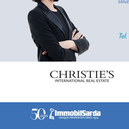
soluz
Tel.