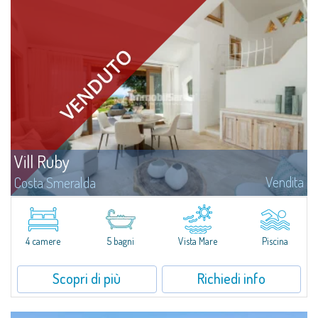
Vill Ruby
Vendita
Costa Smeralda
Immersa nella tranquilla e panoramica cornice residenziale di Pantogia, a
solo un minuto d'auto dal cuore glamour di Porto Cervo e dalle sue
spiagge rinomate in tutto il mondo, la Villa N.1 delle Ville del Pevero...
4 camere
5 bagni
Vista Mare
Piscina
Scopri di più
Richiedi info