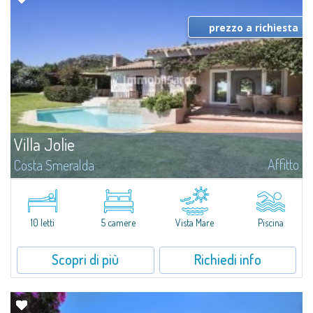
prezzo a richiesta
Villa Jolie
Affitto
Costa Smeralda
Villa indipendente immersa nel suggestivo contesto naturale del Pevero
Golf, una delle aree residenziali più prestigiose e ambite della Costa
Smeralda, rinomata per il suo lifestyle esclusivo e per l'atmosfera...
10 letti
5 camere
Vista Mare
Piscina
Scopri di più
Richiedi info