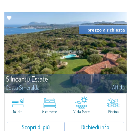
prezzo a richiesta
S'Incantu Estate
Affitto
Costa Smeralda
S'Incantu Estate gode di una posizione privilegiata alle porte della Costa
Smeralda, ideale per chi desidera la comodità di una location strategia
senza rinunciare ad avere i migliori servizi sempre a portata di mano...
14 letti
5 camere
Vista Mare
Piscina
Scopri di più
Richiedi info