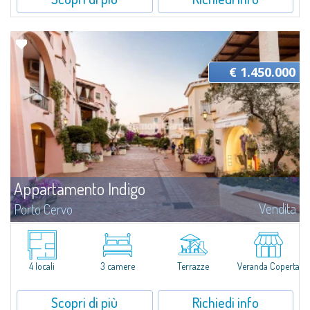
€ 1.450.000
Appartamento Indigo
Vendita
Porto Cervo
A pochi passi dalla celebre Passeggiata e dal Porto Vecchio, questo
appartamento ristrutturato con gusto unisce design contemporaneo e
fascino mediterraneo, regalando ambienti accoglienti e raffinati con una
splendida...
4 locali
3 camere
Terrazze
Veranda Coperta
Scopri di più
Richiedi info