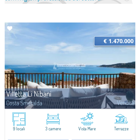
€ 1.470.000
Villetta Li Nibani
Vendita
Costa Smeralda
A pochi passi dalla Baia del Piccolo Pevero, Villetta Li Nibani si trova
all'interno di un tranquillo condominio con vista mozzafiato sul mare della
Costa Smeralda, in posizione strategica per raggiungere la spiaggia in...
9 locali
3 camere
Vista Mare
Terrazze