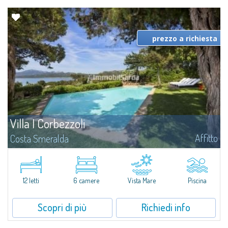
prezzo a richiesta
Villa I Corbezzoli
Affitto
Costa Smeralda
La Celvia, zona residenziale privata all'interno del Consorzio Costa
Smeralda, uno dei luoghi più eleganti e prestigiosi della Sardegna
settentrionale, situata all'ingresso della baia di Cala di...
12 letti
6 camere
Vista Mare
Piscina
Scopri di più
Richiedi info