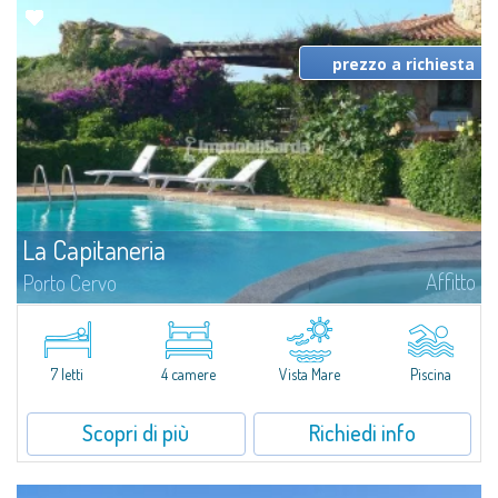
prezzo a richiesta
La Capitaneria
Affitto
Porto Cervo
Appartamento in vendita e in affitto a Porto Cervo - in Sardegna
Gallura.Appartamento situato in uno dei complessi più eleganti di Porto
Cervo, prima fila sul Porto Vecchio dove si ormeggiano gli Yacht più
prestigiosi...
7 letti
4 camere
Vista Mare
Piscina
Scopri di più
Richiedi info