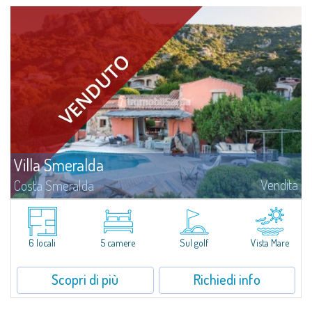
Villa Smeralda
Vendita
Costa Smeralda
Villa Smeralda, a firma del celebre Architetto Jean Claude Lesuisse, si
affaccia in posizione dominante sulla baia del Pevero, con una vista
panoramica sul mare e sulle colline di Pantogia. La proprietà fa parte di
un...
6 locali
5 camere
Sul golf
Vista Mare
Scopri di più
Richiedi info