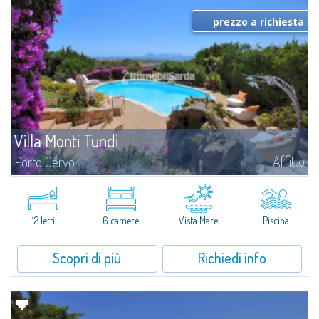
prezzo a richiesta
Villa Monti Tundi
Affitto
Porto Cervo
Villa indipendente costruita recentemente all'interno di un complesso di
grande livello.Composta da 3 camere da letto matrimoniali, 2 camere da
letto doppie, ognuna con bagno, 1 camera da letto di servizio doppia con...
12 letti
6 camere
Vista Mare
Piscina
Scopri di più
Richiedi info