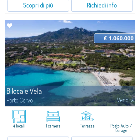
Scopri di più
Richiedi info
€ 1.060.000
Bilocale Vela
Vendita
Porto Cervo
​Grazioso appartamento bilocale in vendita a soli 100 mt dalla bellissima
spiaggia di Cala Granu, una delle più pittoresche dell'intera Costa
Smeralda.L’appartamento si trova all’interno del Residence Sea...
4 locali
1 camere
Terrazze
Posto Auto /
Garage