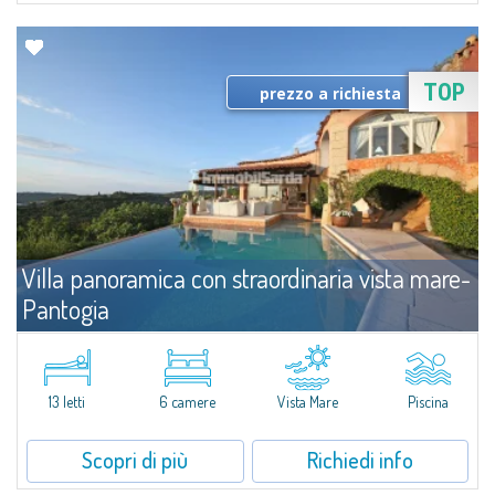
TOP
prezzo a richiesta
Villa panoramica con straordinaria vista mare-
Pantogia
Affitto
Costa Smeralda
Le colline verdeggianti di Pantogia sono l'incantevole cornice naturale in
cui si incastona la villa, un posto in prima fila per ammirare la pittoresca
13 letti
6 camere
Vista Mare
Piscina
Baia del Pevero.La Villa si compone di spazi ampi e luminosi, che...
Scopri di più
Richiedi info