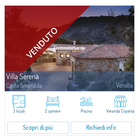
Villa Serena
Vendita
Costa Smeralda
​In località Alto Pevero, nel cuore pulsante della Costa Smeralda a due passi
dal Pevero Golf e dalle spiagge più affascinanti di questo tratto di costa,
Villa Serena è una magnifica villa unifamiliare in vendita...
3 locali
2 camere
Piscina
Veranda Coperta
Scopri di più
Richiedi info