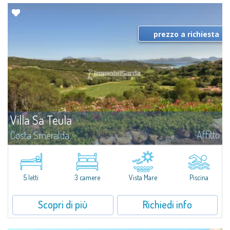
prezzo a richiesta
Villa Sa Teula
Affitto
Costa Smeralda
Villa esclusiva con fantastica vista sul Pevero Golf e sulla baia di Cala di
Volpe. La proprietà è composta da una camera padronale con bagno e
accesso diretto alla piscina, una camera matrimoniale, una camera con...
5 letti
3 camere
Vista Mare
Piscina
Scopri di più
Richiedi info