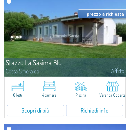
prezzo a richiesta
Stazzu La Sasima Blu
Affitto
Costa Smeralda
Graziosa proprietà in campagna composta da 2 stazzi appena realizzati, di
grande charme, situata ai piedi di San Pantaleo, a soli 10 minuti di
macchina dalla spiaggia.Lo Stazzu Blu si compone di grande soggiorno
con...
8 letti
4 camere
Piscina
Veranda Coperta
Scopri di più
Richiedi info