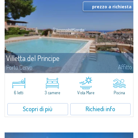
prezzo a richiesta
Villetta del Principe
Affitto
Porto Cervo
Villetta in affitto a Porto Cervo - in Sardegna Gallura. ​Villetta in affitto a
Porto Cervo, centralissima e nuovissima, insuperabile se si cerca vicinanza
alla Marina e al centro di Porto Cervo.Internamente...
6 letti
3 camere
Vista Mare
Piscina
Scopri di più
Richiedi info