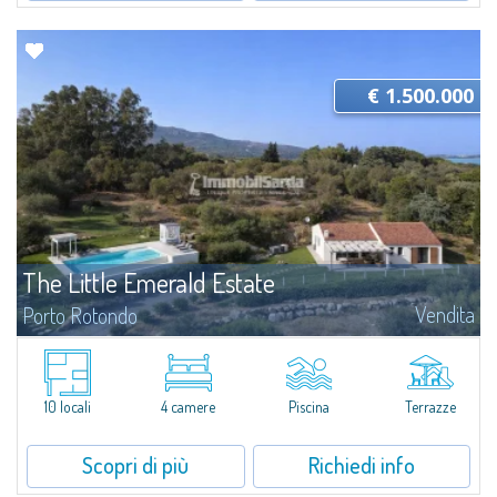
€ 1.500.000
The Little Emerald Estate
Vendita
Porto Rotondo
Tenuta con villa e stazzo indipendente con piscina panoramica - Cugnana,
Porto RotondoNel cuore delle colline di Cugnana, a pochi minuti da Porto
Rotondo e dalle più belle spiagge della Costa Smeralda, proponiamo in...
10 locali
4 camere
Piscina
Terrazze
Scopri di più
Richiedi info