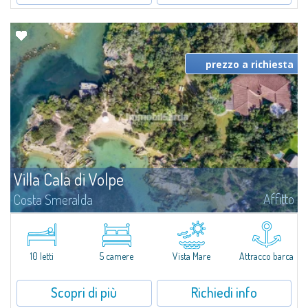
prezzo a richiesta
Villa Cala di Volpe
Affitto
Costa Smeralda
Vi diamo il benvenuto a Villa Cala di Volpe, straordinaria proprietà fronte
mare e vera e propria penisola privata di circa 6.000 metri quadrati lungo
le coste cristalline della prestigiosa Baia Cala di Volpe, a due...
10 letti
5 camere
Vista Mare
Attracco barca
Scopri di più
Richiedi info