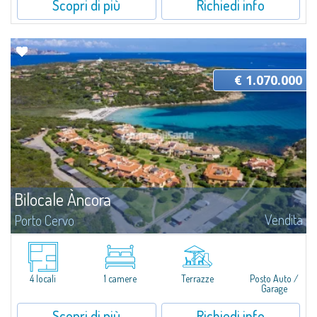
Scopri di più
Richiedi info
€ 1.070.000
Bilocale Àncora
Vendita
Porto Cervo
​Grazioso appartamento bilocale vista mare in vendita a soli 100 mt dalla
bellissima spiaggia di Cala Granu, una delle più pittoresche dell'intera Costa
Smeralda.L’appartamento é situato all’interno del Residence...
4 locali
1 camere
Terrazze
Posto Auto /
Garage
Scopri di più
Richiedi info