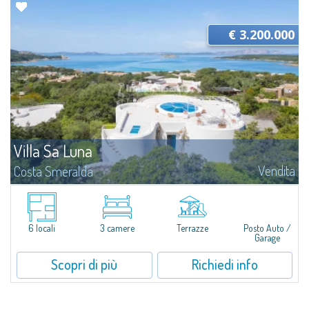
€ 3.200.000
Villa Sa Luna
Vendita
Costa Smeralda
Immersa tra i profumi della macchia mediterranea di Liscia di Vacca, Villa
Sa Luna è una residenza sul mare situata a pochi passi dalle acque
cristalline della Costa Smeralda. Inserita in uno degli angoli più autentici...
6 locali
3 camere
Terrazze
Posto Auto /
Garage
Scopri di più
Richiedi info