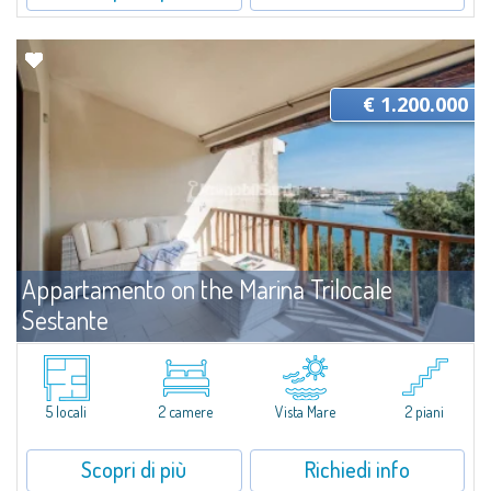
€ 1.200.000
Appartamento on the Marina Trilocale
Sestante
Vendita
Porto Cervo
​Esclusivo appartamento fronte mare su due livelli, nel cuore della Marina di
Porto Cervo.All’interno de Il Sestante, prestigioso complesso residenziale
5 locali
2 camere
Vista Mare
2 piani
immerso in un curato parco condominiale, questa proprietà...
Scopri di più
Richiedi info