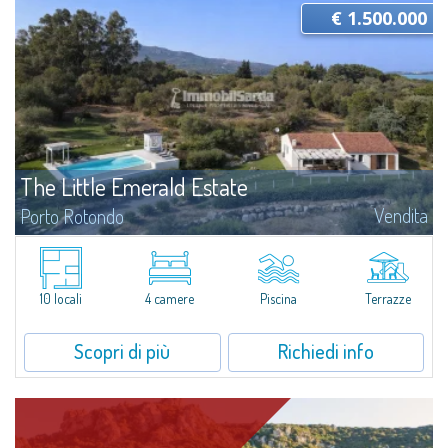
€ 1.500.000
The Little Emerald Estate
Vendita
Porto Rotondo
Tenuta con villa e stazzo indipendente con piscina panoramica - Cugnana,
Porto RotondoNel cuore delle colline di Cugnana, a pochi minuti da Porto
Rotondo e dalle più belle spiagge della Costa Smeralda, proponiamo in...
10 locali
4 camere
Piscina
Terrazze
Scopri di più
Richiedi info