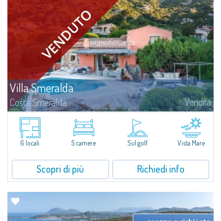
Villa Smeralda
Vendita
Costa Smeralda
Villa Smeralda, a firma del celebre Architetto Jean Claude Lesuisse, si
affaccia in posizione dominante sulla baia del Pevero, con una vista
panoramica sul mare e sulle colline di Pantogia. La proprietà fa parte di
un...
6 locali
5 camere
Sul golf
Vista Mare
Scopri di più
Richiedi info