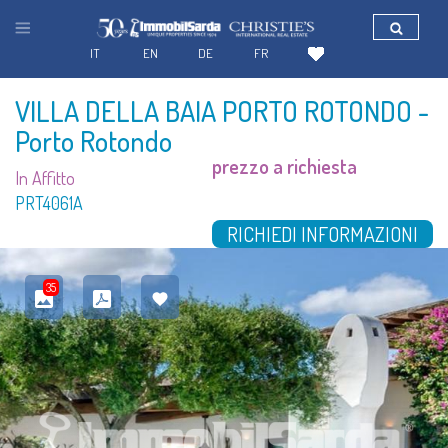
IT
EN
DE
FR
VILLA DELLA BAIA PORTO ROTONDO
-
Porto Rotondo
prezzo a richiesta
In Affitto
PRT4061A
RICHIEDI INFORMAZIONI
35