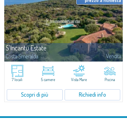
prezzo a richiesta
S'Incantu Estate
Vendita
Costa Smeralda
S'Incantu Estate gode di una posizione privilegiata alle porte della Costa
Smeralda, ideale per chi desidera la comodità di una location strategia
senza rinunciare ad avere i migliori servizi sempre a portata di mano...
7 locali
5 camere
Vista Mare
Piscina
Scopri di più
Richiedi info