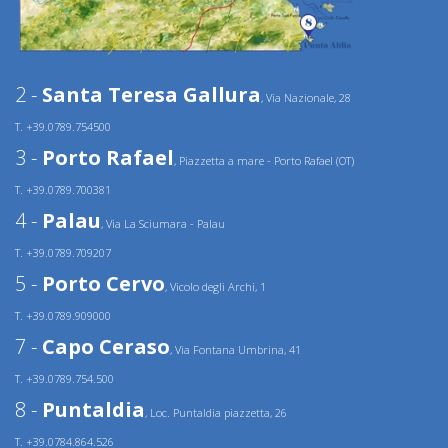
2 -
Santa Teresa Gallura
, Via Nazionale, 28
T. +39.0789.754500
3 -
Porto Rafael
, Piazzetta a mare - Porto Rafael (OT)
T. +39.0789.700381
4 -
Palau
, Via La Sciumara - Palau
T. +39.0789.709207
5 -
Porto Cervo
, Vicolo degli Archi, 1
T. +39.0789.909000
7 -
Capo Ceraso
, Via Fontana Umbrina, 41
T. +39.0789.754.500
8 -
Puntaldia
, Loc. Puntaldia piazzetta, 26
T. +39.0784.864.526