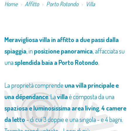
Home
Affitto
Porto Rotondo
Villa
​Meravigliosa villa in affitto a due passi dalla
spiaggia
, in
posizione panoramica
, affacciata su
una
splendida baia a Porto Rotondo
.
La proprietà comprende
una villa principale e
una dépendance
. La
villa
è composta da una
spaziosa e luminosissima area living
,
4 camere
da letto
- di cui 3 doppie e una singola - e 4 bagni.
Tramite grandi vetrate,...
Leggi di più