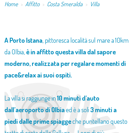
Home
Affitto
Costa Smeralda
Villa
A Porto Istana
, pittoresca località sul mare a 10km
da Olbia,
è in affitto questa villa dal sapore
moderno, realizzata per regalare momenti di
pace&relax ai suoi ospiti.
La villa si raggiunge in
10 minuti d’auto
dall’aeroporto di Olbia
ed è a soli
3 minuti a
piedi dalle prime spiagge
che puntellano questo
tratto di costa della Gallura -...
Leggi di più