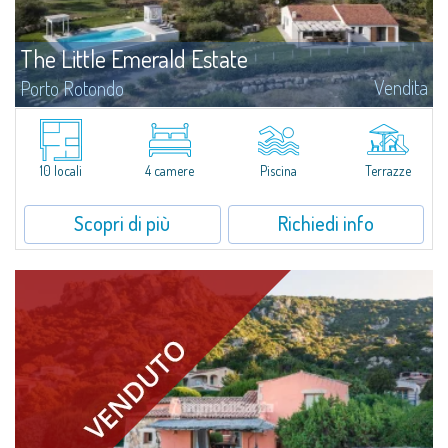
The Little Emerald Estate
Vendita
Porto Rotondo
Tenuta con villa e stazzo indipendente con piscina panoramica - Cugnana,
Porto RotondoNel cuore delle colline di Cugnana, a pochi minuti da Porto
Rotondo e dalle più belle spiagge della Costa Smeralda, proponiamo in...
10 locali
4 camere
Piscina
Terrazze
Scopri di più
Richiedi info