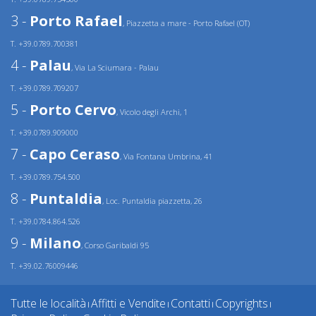
3 -
Porto Rafael
, Piazzetta a mare - Porto Rafael (OT)
T. +39.0789.700381
4 -
Palau
, Via La Sciumara - Palau
T. +39.0789.709207
5 -
Porto Cervo
, Vicolo degli Archi, 1
T. +39.0789.909000
7 -
Capo Ceraso
, Via Fontana Umbrina, 41
T. +39.0789.754.500
8 -
Puntaldia
, Loc. Puntaldia piazzetta, 26
T. +39.0784.864.526
9 -
Milano
, Corso Garibaldi 95
T. +39.02.76009446
Tutte le località
Affitti e Vendite
Contatti
Copyrights
|
|
|
|