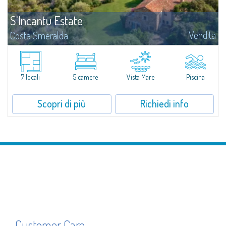
S'Incantu Estate
Vendita
Costa Smeralda
S'Incantu Estate gode di una posizione privilegiata alle porte della Costa
Smeralda, ideale per chi desidera la comodità di una location strategia
senza rinunciare ad avere i migliori servizi sempre a portata di mano...
7 locali
5 camere
Vista Mare
Piscina
Scopri di più
Richiedi info
Customer Care