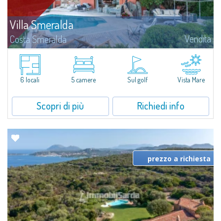
Villa Smeralda
Vendita
Costa Smeralda
Villa Smeralda, a firma del celebre Architetto Jean Claude Lesuisse, si
affaccia in posizione dominante sulla baia del Pevero, con una vista
panoramica sul mare e sulle colline di Pantogia. La proprietà fa parte di
un...
6 locali
5 camere
Sul golf
Vista Mare
Scopri di più
Richiedi info
prezzo a richiesta