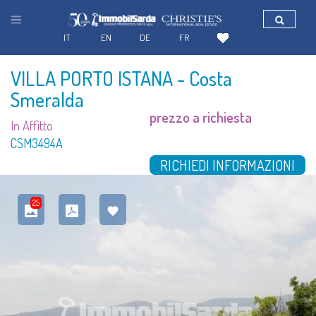
IT
EN
DE
FR
VILLA PORTO ISTANA
- Costa
Smeralda
prezzo a richiesta
In Affitto
CSM3494A
RICHIEDI INFORMAZIONI
25