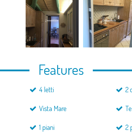
Features
4 letti
2 
Vista Mare
Te
1 piani
2 p