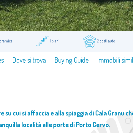
noramica
1 piani
2 posti auto
es
Dove si trova
Buying Guide
Immobili simil
 su cui si affaccia e alla spiaggia di Cala Granu ch
ranquilla località alle porte di Porto Cervo.