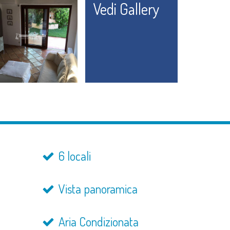
Vedi Gallery
6 locali
Vista panoramica
Aria Condizionata