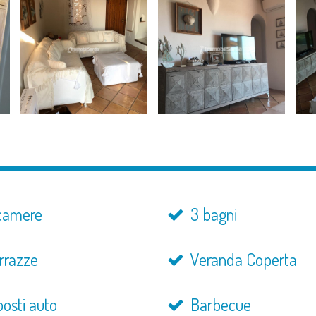
camere
3 bagni
rrazze
Veranda Coperta
osti auto
Barbecue