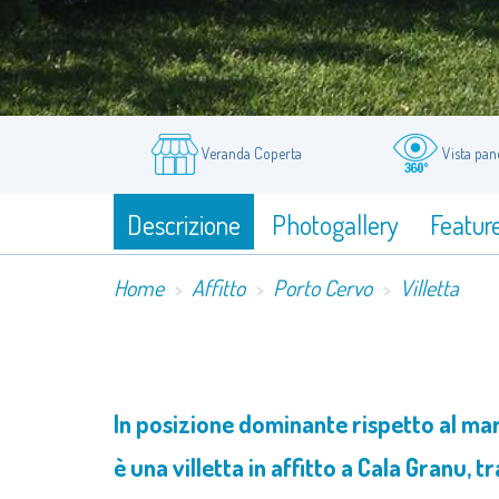
Veranda Coperta
Vista pa
Descrizione
Photogallery
Featur
Home
Affitto
Porto Cervo
Villetta
In posizione dominante rispetto al mare
è una villetta in affitto a Cala Granu, t