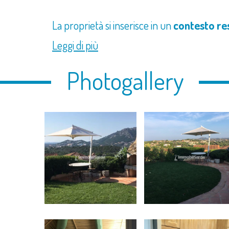
La proprietà si inserisce in un
contesto re
Leggi di più
Photogallery