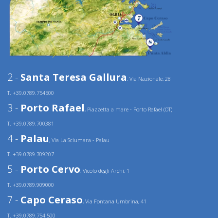
2 -
Santa Teresa Gallura
, Via Nazionale, 28
T. +39.0789.754500
3 -
Porto Rafael
, Piazzetta a mare - Porto Rafael (OT)
T. +39.0789.700381
4 -
Palau
, Via La Sciumara - Palau
T. +39.0789.709207
5 -
Porto Cervo
, Vicolo degli Archi, 1
T. +39.0789.909000
7 -
Capo Ceraso
, Via Fontana Umbrina, 41
T. +39.0789.754.500