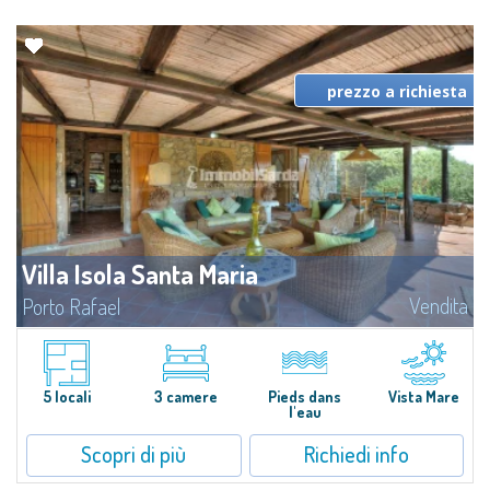
prezzo a richiesta
Villa Isola Santa Maria
Vendita
Porto Rafael
Un'opportunità unica di possedere una delle poche proprietà esistenti sulla
splendida Isola di Santa Maria.Santa Maria è un'isola dell'Arcipelago della
Maddalena all'estremo nord della Sardegna presso le Bocche di...
5 locali
3 camere
Pieds dans
Vista Mare
l'eau
Scopri di più
Richiedi info