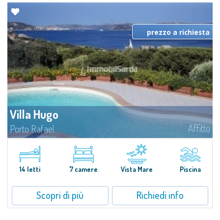
prezzo a richiesta
Villa Hugo
Affitto
Porto Rafael
Nell'esclusiva e pittoresca località di Porto Rafael, sorge Villa Hugo, una
delle più ampie ville di Porto Rafael, affascinante proprietà caratterizzata da
un'invidiabile posizione panoramica...
14 letti
7 camere
Vista Mare
Piscina
Scopri di più
Richiedi info