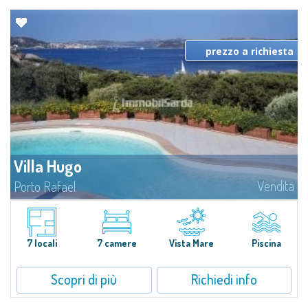
prezzo a richiesta
Villa Hugo
Vendita
Porto Rafael
Nell'esclusiva e pittoresca località di Porto Rafael, sorge Villa Hugo, una
delle più ampie ville di Porto Rafael, affascinante proprietà caratterizzata da
un'invidiabile posizione panoramica...
7 locali
7 camere
Vista Mare
Piscina
Scopri di più
Richiedi info