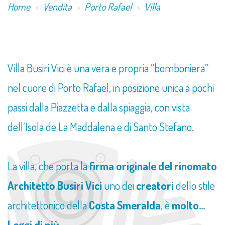
Home
Vendita
Porto Rafael
Villa
​Villa Busiri Vici è una vera e propria “bomboniera”
nel cuore di Porto Rafael, in posizione unica a pochi
passi dalla Piazzetta e dalla spiaggia, con vista
dell’Isola de La Maddalena e di Santo Stefano.
La villa, che porta la
firma originale del rinomato
Architetto Busiri Vici
uno dei
creatori
dello stile
architettonico della
Costa Smeralda
, è
molto...
Leggi di più