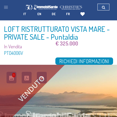
IT
EN
DE
FR
LOFT RISTRUTTURATO VISTA MARE -
PRIVATE SALE
- Puntaldia
€ 325.000
In Vendita
PTD4006V
RICHIEDI INFORMAZIONI
9