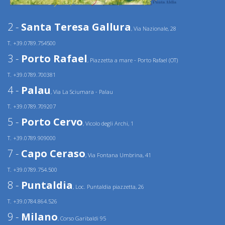
2 -
Santa Teresa Gallura
, Via Nazionale, 28
T. +39.0789.754500
3 -
Porto Rafael
, Piazzetta a mare - Porto Rafael (OT)
T. +39.0789.700381
4 -
Palau
, Via La Sciumara - Palau
T. +39.0789.709207
5 -
Porto Cervo
, Vicolo degli Archi, 1
T. +39.0789.909000
7 -
Capo Ceraso
, Via Fontana Umbrina, 41
T. +39.0789.754.500
8 -
Puntaldia
, Loc. Puntaldia piazzetta, 26
T. +39.0784.864.526
9 -
Milano
, Corso Garibaldi 95