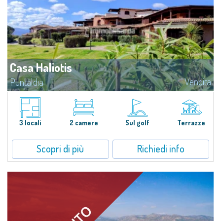
Casa Haliotis
Vendita
Puntaldia
​Casa Haliotis - Comfort e relax a due passi dal mareNel cuore di Puntaldia,
a breve distanza dalla spiaggia e dalla piazzetta con tutti i servizi, Casa
Haliotis è un accogliente trilocale perfetto per...
3 locali
2 camere
Sul golf
Terrazze
Scopri di più
Richiedi info