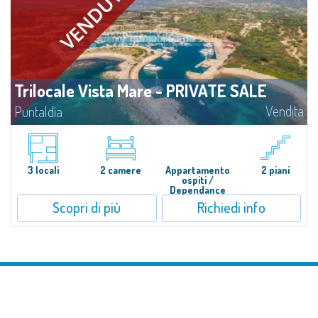
Trilocale Vista Mare - PRIVATE SALE
Vendita
Puntaldia
​Il mare all’orizzonte, la Marina e la punta di Tavolara che spunta maestosa.
Questo appartamento su due livelli con dépendance in Private Sale -
Bespoke private market fa della sua posizione a due passi dal mare e...
3 locali
2 camere
Appartamento
2 piani
ospiti /
Dependance
Scopri di più
Richiedi info