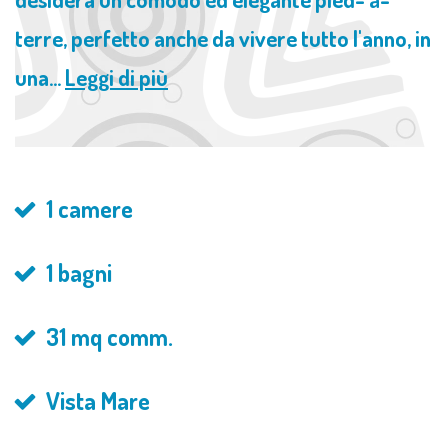
terre, perfetto anche da vivere tutto l'anno, in
una...
Leggi di più
1 camere
1 bagni
31 mq comm.
Vista Mare