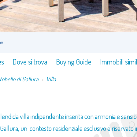
no
es
Dove si trova
Buying Guide
Immobili simil
obello di Gallura
Villa
endida villa indipendente inserita con armonia e sensibil
 Gallura, un contesto residenziale esclusivo e riservat