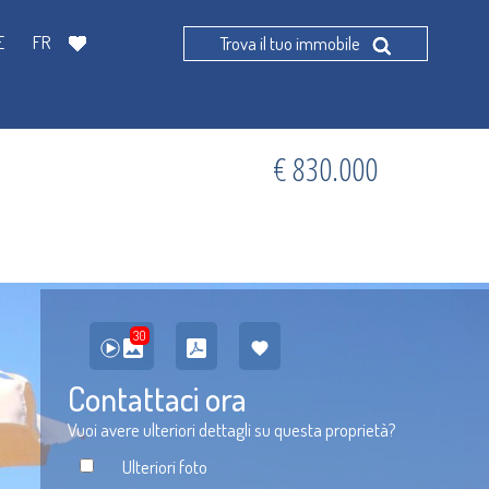
E
FR
Trova il tuo immobile
€ 830.000
30
Contattaci ora
Vuoi avere ulteriori dettagli su questa proprietà?
Ulteriori foto