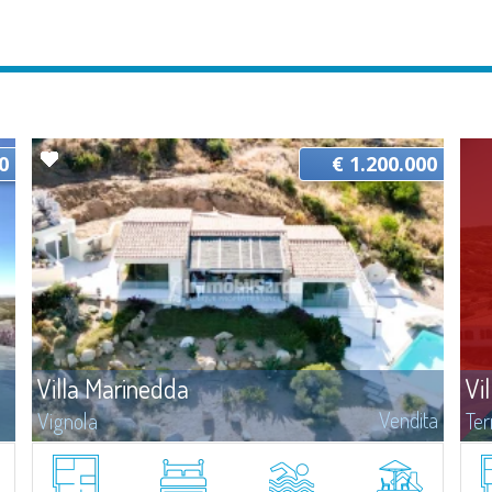
0
€ 1.200.000
Villa Marinedda
Vi
Vendita
Vignola
Ter
ta
Abbiamo il piacere di presentare una straordinaria proprietà in
Gli
vendita a soli 500 mt dalla spiaggia della Marinedda, in posizione
pad
panoramica, con vista mare incantevole e dominante sull'intera
di L