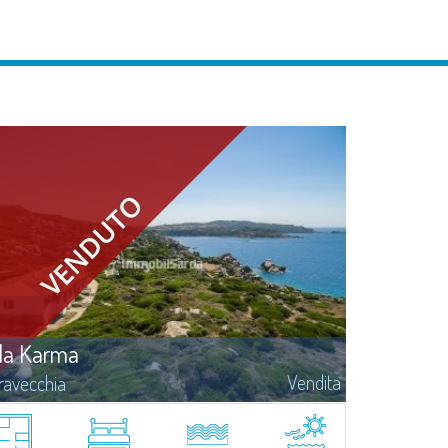
lla Karma
Vendita
ravecchia
 amanti della privacy e dell'esclusività troveranno in questa villa
ronale fronte mare, con una straordinaria vista a 180° sull' isola
avezzi, l'isola di Cavallò, l'isola Piana, le bocche di Bonifacio, la...