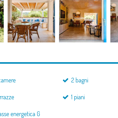
camere
2 bagni
rrazze
1 piani
asse energetica G