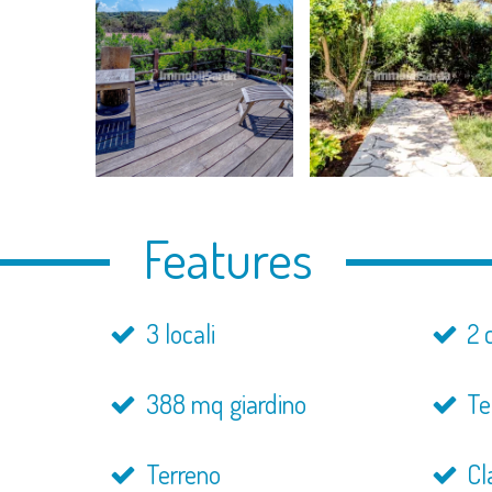
Features
3 locali
2 
388 mq giardino
Te
Terreno
Cl