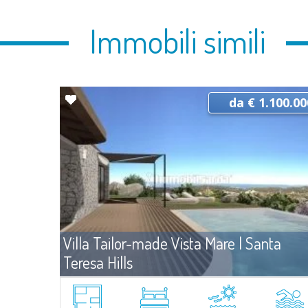
Immobili simili
da € 1.100.00
Villa Tailor-made Vista Mare | Santa
Teresa Hills
Vendi
Santa Teresa Gallura
La villa si inserisce in un piano di lottizzazione che si sviluppa su