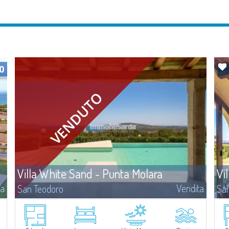
0
Villa White Sand - Punta Molara
Vi
ta
Vendita
San Teodoro
Sa
Se state cercando la villa perfetta sulla costa di Punta Molara, una
​Ma
delle zone naturalisticamente più affascinanti a sud di Olbia e
Cad
facente parte del Parco Marino Protetto di Tavolara Coda Cavallo,
gra