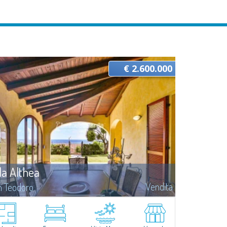
€ 2.600.000
lla Althea
Vendita
n Teodoro
gnifica villa padronale in vendita a San Teodoro in località Costa
du, celebre per le sue spiagge di cui l’omonima di sabbia a
na grossa, rocciosa e perfetta per lo snorkeling, e quella di