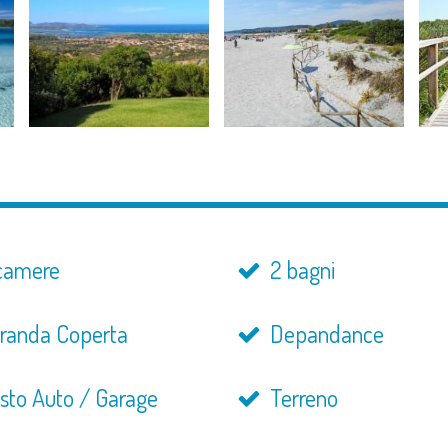
camere
2 bagni
randa Coperta
Depandance
sto Auto / Garage
Terreno