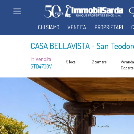
CHI SIAMO
VENDITA
PROPRIETARI
C
CASA BELLAVISTA
- San Teodor
In Vendita
5 locali
2 camere
Veranda
STD4700V
Coperta