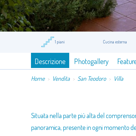
1 piani
Cucina esterna
Descrizione
Photogallery
Featur
Home
Vendita
San Teodoro
Villa
Situata nella parte più alta del comprensor
panoramica, presente in ogni momento della