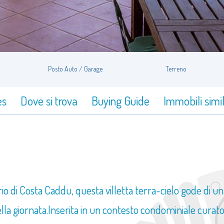
Posto Auto / Garage
Terreno
es
Dove si trova
Buying Guide
Immobili simil
io di Costa Caddu, questa villetta terra-cielo gode di 
 giornata.Inserita in un contesto condominiale curato, 