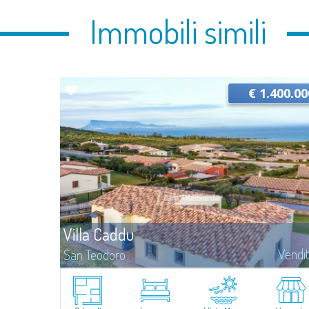
Immobili simili
€ 1.400.00
Villa Caddu
Vendi
San Teodoro
​Villa panoramica in vendita in località Costa Caddu, a due passi
dall’omonima spiaggia e a brevissima distanza da San Teodoro.La
villa vanta una posizione eccezionale: Costa Caddu si trova