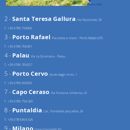
2 -
Santa Teresa Gallura
, Via Nazionale, 28
T. +39.0789.754500
3 -
Porto Rafael
, Piazzetta a mare - Porto Rafael (OT)
T. +39.0789.700381
4 -
Palau
, Via La Sciumara - Palau
T. +39.0789.709207
5 -
Porto Cervo
, Vicolo degli Archi, 1
T. +39.0789.909000
7 -
Capo Ceraso
, Via Fontana Umbrina, 41
T. +39.0789.754.500
8 -
Puntaldia
, Loc. Puntaldia piazzetta, 26
T. +39.0784.864.526
9 -
Milano
, Corso Garibaldi 95