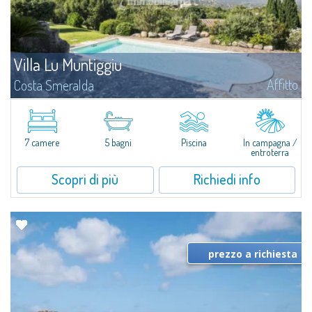
Villa Lu Muntiggiu
Affitto
Costa Smeralda
Splendida villa immersa nel verde sulla collina di Mirialveda, a metà strada
fra Capriccioli e San Pantaleo.Villa Lu Muntiggiu è un grande stazzo
completamente rimodernato, in cui gli spazi sono stati ripensati da zero...
7 camere
5 bagni
Piscina
In campagna /
entroterra
Scopri di più
Richiedi info
prezzo a richiesta