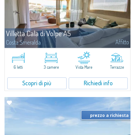
Villetta Cala di Volpe A5
Affitto
Costa Smeralda
​Nuova elegante villetta inserita in un complesso residenziale di recente
costruzione a due passi da Porto Cervo, affacciato sulla rinomata baia di
Cala di Volpe, con piscina condominiale, servizi e aree verdi...
6 letti
3 camere
Vista Mare
Terrazze
Scopri di più
Richiedi info
prezzo a richiesta