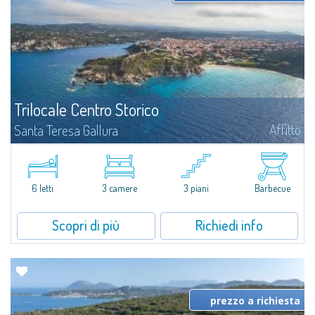
Trilocale Centro Storico
Affitto
Santa Teresa Gallura
A 50 mt dalla piazza di S. Teresa e circa 400mt dalla bianchissima spiaggia
di Rena Bianca.Disposto su 3 livelli (piano-terra, piano primo, taverna)
l'appartamento in affitto è composto da 1 camera matrimoniale, 1...
6 letti
3 camere
3 piani
Barbecue
Scopri di più
Richiedi info
prezzo a richiesta