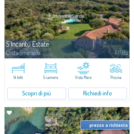
S'Incantu Estate
Affitto
Costa Smeralda
S'Incantu Estate gode di una posizione privilegiata alle porte della Costa
Smeralda, ideale per chi desidera la comodità di una location strategia
senza rinunciare ad avere i migliori servizi sempre a portata di mano...
14 letti
5 camere
Vista Mare
Piscina
Scopri di più
Richiedi info
prezzo a richiesta