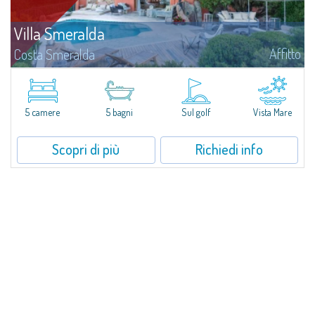
Villa Smeralda
Affitto
Costa Smeralda
Villa Smeralda, a firma del celebre Architetto Jean Claude Lesuisse, si
affaccia in posizione dominante sulla baia del Pevero, con una vista
panoramica sul mare e sulle colline di Pantogia. La proprietà fa parte di
un...
5 camere
5 bagni
Sul golf
Vista Mare
Scopri di più
Richiedi info