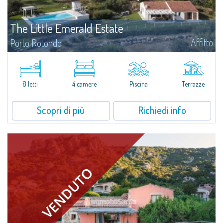
The Little Emerald Estate
Affitto
Porto Rotondo
Tenuta con villa e stazzo indipendente con piscina panoramica - Cugnana,
Porto RotondoNel cuore delle colline di Cugnana, a pochi minuti da Porto
Rotondo e dalle più belle spiagge della Costa Smeralda, proponiamo in...
8 letti
4 camere
Piscina
Terrazze
Scopri di più
Richiedi info