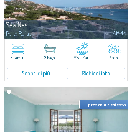
Sea Nest
Affitto
Porto Rafael
​Nuova acquisizione: splendida villa con 3 camere da letto e 3 bagni,
arricchita da una piscina privata. Spazi luminosi e ben distribuiti, ideali per
vivere il fascino e la tranquillità di Porto Rafael in un...
3 camere
3 bagni
Vista Mare
Piscina
Scopri di più
Richiedi info
prezzo a richiesta