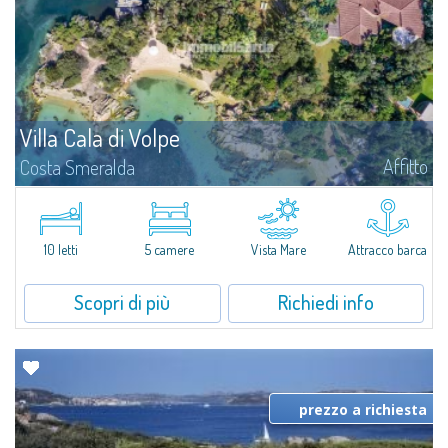
Villa Cala di Volpe
Affitto
Costa Smeralda
Vi diamo il benvenuto a Villa Cala di Volpe, straordinaria proprietà fronte
mare e vera e propria penisola privata di circa 6.000 metri quadrati lungo
le coste cristalline della prestigiosa Baia Cala di Volpe, a due...
10 letti
5 camere
Vista Mare
Attracco barca
Scopri di più
Richiedi info
prezzo a richiesta