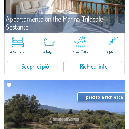
Appartamento on the Marina Trilocale
Sestante
Affitto
Porto Cervo
​Esclusivo appartamento fronte mare su due livelli, nel cuore della Marina di
Porto Cervo.All’interno de Il Sestante, prestigioso complesso residenziale
2 camere
3 bagni
Vista Mare
2 piani
immerso in un curato parco condominiale, questa proprietà...
Scopri di più
Richiedi info
prezzo a richiesta