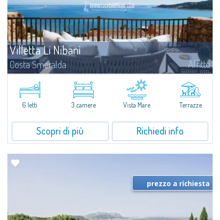
Villetta Li Nibani
Affitto
Costa Smeralda
A pochi passi dalla Baia del Piccolo Pevero, Villetta Li Nibani si trova
all'interno di un tranquillo condominio con vista mozzafiato sul mare della
Costa Smeralda, in posizione strategica per raggiungere la spiaggia in...
6 letti
3 camere
Vista Mare
Terrazze
Scopri di più
Richiedi info
prezzo a richiesta