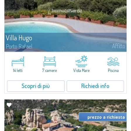
Villa Hugo
Affitto
Porto Rafael
Nell'esclusiva e pittoresca località di Porto Rafael, sorge Villa Hugo, una
delle più ampie ville di Porto Rafael, affascinante proprietà caratterizzata da
un'invidiabile posizione panoramica...
14 letti
7 camere
Vista Mare
Piscina
Scopri di più
Richiedi info
prezzo a richiesta