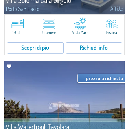
Villa Solemia Cala Girgolu
Affitto
Porto San Paolo
​​Immersa in un parco di macchia mediterranea a pochi passi dal mare, Villa
Solemia Cala Girgolu é una fantastica villa in affitto nell’area di Porto San
Paolo, famosa località turistica nonché punto focale dei...
10 letti
4 camere
Vista Mare
Piscina
Scopri di più
Richiedi info
prezzo a richiesta
Villa Waterfront Tavolara