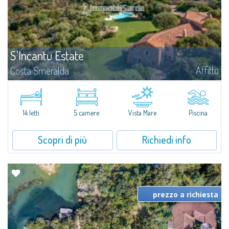
S'Incantu Estate
Affitto
Costa Smeralda
S'Incantu Estate gode di una posizione privilegiata alle porte della Costa
Smeralda, ideale per chi desidera la comodità di una location strategia
senza rinunciare ad avere i migliori servizi sempre a portata di mano...
14 letti
5 camere
Vista Mare
Piscina
Scopri di più
Richiedi info
prezzo a richiesta