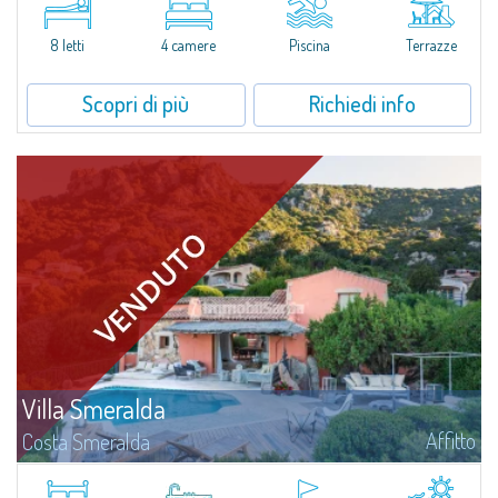
Porto RotondoNel cuore delle colline di Cugnana, a pochi minuti da Porto
Rotondo e dalle più belle spiagge della Costa Smeralda, proponiamo in...
8 letti
4 camere
Piscina
Terrazze
Scopri di più
Richiedi info
Villa Smeralda
Affitto
Costa Smeralda
Villa Smeralda, a firma del celebre Architetto Jean Claude Lesuisse, si
affaccia in posizione dominante sulla baia del Pevero, con una vista