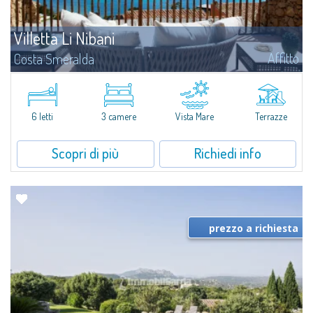
Villetta Li Nibani
Affitto
Costa Smeralda
A pochi passi dalla Baia del Piccolo Pevero, Villetta Li Nibani si trova
all'interno di un tranquillo condominio con vista mozzafiato sul mare della
Costa Smeralda, in posizione strategica per raggiungere la spiaggia in...
6 letti
3 camere
Vista Mare
Terrazze
Scopri di più
Richiedi info
prezzo a richiesta