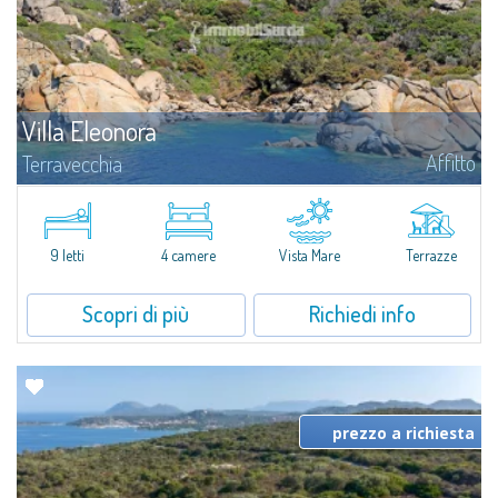
Villa Eleonora
Affitto
Terravecchia
Scoprite in affitto Villa Eleonora, incastonata nel lungo mare frastagliato di
calette di Terravecchia: una vera e propria oasi di pace e benessere pied
dans l'eau, immersa in più di 60 ettari di profumata macchia...
9 letti
4 camere
Vista Mare
Terrazze
Scopri di più
Richiedi info
prezzo a richiesta