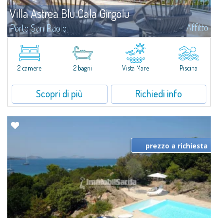
Villa Astrea Blu Cala Girgolu
Affitto
Porto San Paolo
​Romantica villa in un tranquillo contesto di ville private fronte mare, a soli
100 metri dalle incantevoli calette che punteggiano questo tratto di costa,
con un'impareggiabile vista sul Parco Marino Protetto di...
2 camere
2 bagni
Vista Mare
Piscina
Scopri di più
Richiedi info
prezzo a richiesta