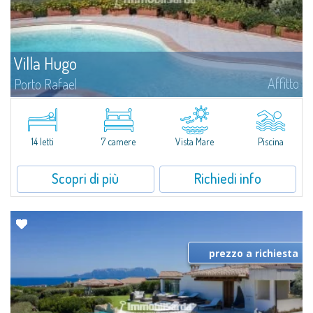
Villa Hugo
Affitto
Porto Rafael
Nell'esclusiva e pittoresca località di Porto Rafael, sorge Villa Hugo, una
delle più ampie ville di Porto Rafael, affascinante proprietà caratterizzata da
un'invidiabile posizione panoramica...
14 letti
7 camere
Vista Mare
Piscina
Scopri di più
Richiedi info
prezzo a richiesta