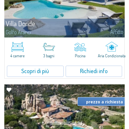
Villa Doride
Affitto
Golfo Aranci
​Straordinaria villa bifamiliare in località Sottomonte, una gated
community di circa 100 ville singole e bifamiliari, a pochi minuti da Golfo
Aranci, con vista straordinaria che spazia dall’Isola di Tavolara...
4 camere
3 bagni
Piscina
Aria Condizionata
Scopri di più
Richiedi info
prezzo a richiesta