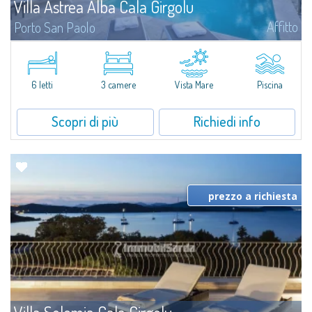
Villa Astrea Alba Cala Girgolu
Affitto
Porto San Paolo
​A brevissima distanza dal mare a cui é direttamente collegata tramite breve
viottolo, Villa Astrea Alba Cala Girgolu é una fantastica villa in affitto
nell’area di Porto San Paolo, famosa località turistica...
6 letti
3 camere
Vista Mare
Piscina
Scopri di più
Richiedi info
prezzo a richiesta