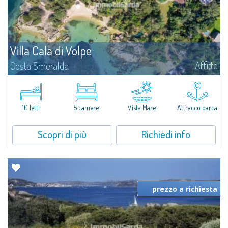
Villa Cala di Volpe
Affitto
Costa Smeralda
Vi diamo il benvenuto a Villa Cala di Volpe, straordinaria proprietà fronte
mare e vera e propria penisola privata di circa 6.000 metri quadrati lungo
le coste cristalline della prestigiosa Baia Cala di Volpe, a due...
10 letti
5 camere
Vista Mare
Attracco barca
Scopri di più
Richiedi info
prezzo a richiesta