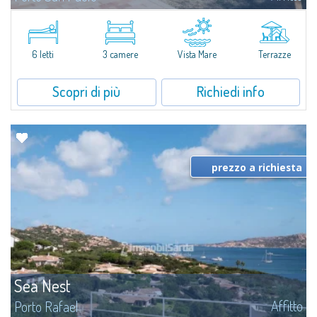
Situata a soli 170 metri dalla costa, Villa Gaviel è la soluzione ideale per chi
cerca un’oasi di tranquillità e privacy con accesso diretto alle acque
cristalline di Porto Istana.La proprietà vanta viste...
6 letti
3 camere
Vista Mare
Terrazze
Scopri di più
Richiedi info
prezzo a richiesta
Sea Nest
Affitto
Porto Rafael