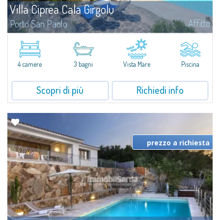
Villa Ciprea Cala Girgolu
Affitto
Porto San Paolo
Splendida​ villa in un tranquillo contesto di ville private fronte mare,
incastonata fra graniti e profumati ginepri, e affacciata sull'incantevole
tratto di costa che va da Cala Girgolu all'Isola di Tavolara.Immersa...
4 camere
3 bagni
Vista Mare
Piscina
Scopri di più
Richiedi info
prezzo a richiesta