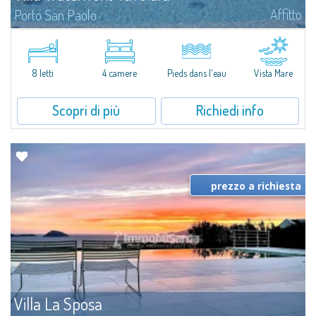
Affitto
Porto San Paolo
​Il mare sull’uscio di casa e la maestosa Tavolara all’orizzonte sono le
features assolutamente esclusive di Villa Waterfront Tavolara, stupenda villa
pieds dans l’eau in affitto a due passi dalla celebre...
8 letti
4 camere
Pieds dans l'eau
Vista Mare
Scopri di più
Richiedi info
prezzo a richiesta
Villa La Sposa