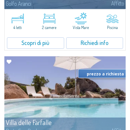
Affitto
Golfo Aranci
Villa La Sposa è una villa indipendente esclusiva in affitto con piscina
infinity ad acqua salata, ambientata con una vista mozzafiato sul mare. Da
qui vi sembrerà quasi di toccare il mare: potrete infatti ammirarlo...
4 letti
2 camere
Vista Mare
Piscina
Scopri di più
Richiedi info
prezzo a richiesta
Villa delle Farfalle