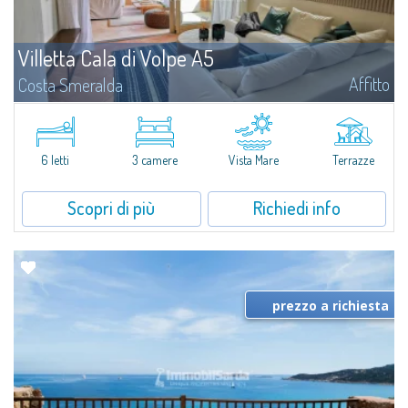
Villetta Cala di Volpe A5
Affitto
Costa Smeralda
​Nuova elegante villetta inserita in un complesso residenziale di recente
costruzione a due passi da Porto Cervo, affacciato sulla rinomata baia di
Cala di Volpe, con piscina condominiale, servizi e aree verdi...
6 letti
3 camere
Vista Mare
Terrazze
Scopri di più
Richiedi info
prezzo a richiesta