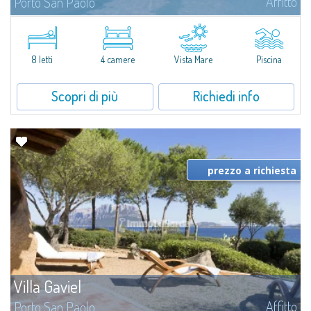
Affitto
Porto San Paolo
​Ginepri, corbezzoli e olivi che digradano fino alle famose spiagge di Cala
Brandinchi e Lu Impostu fanno da sfondo al panorama mozzafiato che
caratterizza Villa Delle Farfalle, una fantastica villa indipendente su due...
8 letti
4 camere
Vista Mare
Piscina
Scopri di più
Richiedi info
prezzo a richiesta
Villa Gaviel
Affitto
Porto San Paolo