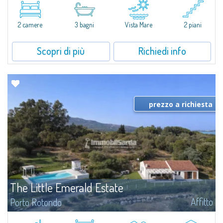
​Esclusivo appartamento fronte mare su due livelli, nel cuore della Marina di
Porto Cervo.All’interno de Il Sestante, prestigioso complesso residenziale
2 camere
3 bagni
Vista Mare
2 piani
immerso in un curato parco condominiale, questa proprietà...
Scopri di più
Richiedi info
prezzo a richiesta
The Little Emerald Estate
Affitto
Porto Rotondo
Tenuta con villa e stazzo indipendente con piscina panoramica - Cugnana,