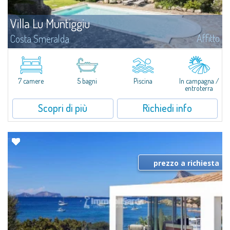
Villa Lu Muntiggiu
Affitto
Costa Smeralda
Splendida villa immersa nel verde sulla collina di Mirialveda, a metà strada
fra Capriccioli e San Pantaleo.Villa Lu Muntiggiu è un grande stazzo
completamente rimodernato, in cui gli spazi sono stati ripensati da zero...
7 camere
5 bagni
Piscina
In campagna /
entroterra
Scopri di più
Richiedi info
prezzo a richiesta