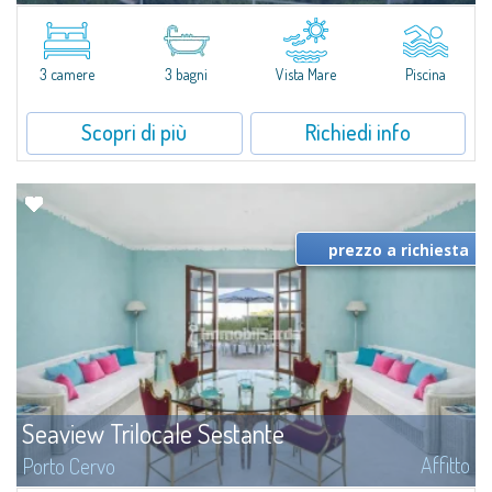
​Nuova acquisizione: splendida villa con 3 camere da letto e 3 bagni,
arricchita da una piscina privata. Spazi luminosi e ben distribuiti, ideali per
vivere il fascino e la tranquillità di Porto Rafael in un...
3 camere
3 bagni
Vista Mare
Piscina
Scopri di più
Richiedi info
prezzo a richiesta
Seaview Trilocale Sestante
Affitto
Porto Cervo