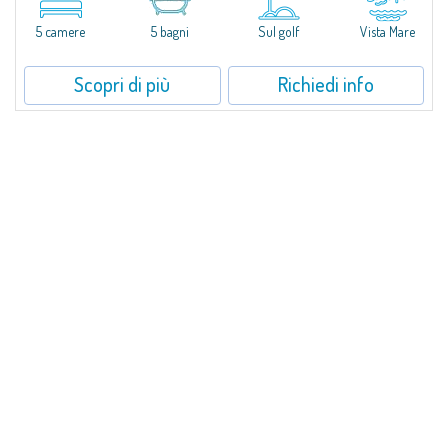
panoramica sul mare e sulle colline di Pantogia. La proprietà fa parte di
un...
5 camere
5 bagni
Sul golf
Vista Mare
Scopri di più
Richiedi info