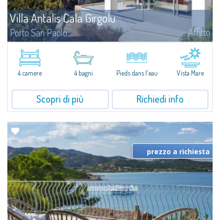
Villa Antalis Cala Girgolu
Affitto
Porto San Paolo
Lussuosa villa di design in un tranquillo contesto di ville private fronte
mare, in un'invidiabile posizione pieds dans l'eau, per vivere un'esperienza
indimenticabile in totale armonia con il mare.Immersa in un...
4 camere
4 bagni
Pieds dans l'eau
Vista Mare
Scopri di più
Richiedi info
prezzo a richiesta