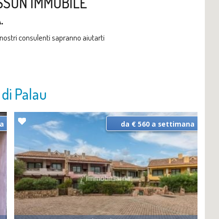
SSUN IMMOBILE
.
i nostri consulenti sapranno aiutarti
o di Palau
na
da € 560 a settimana