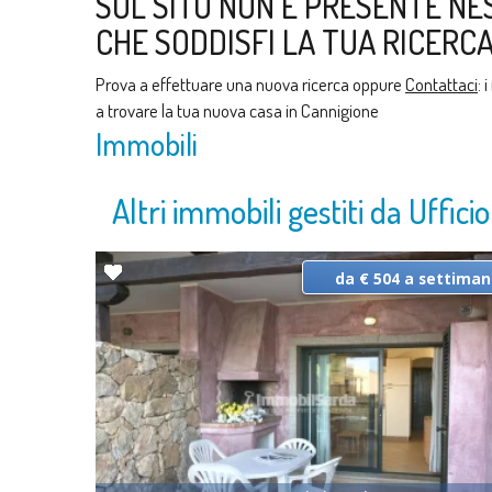
SUL SITO NON È PRESENTE NE
CHE SODDISFI LA TUA RICERCA
Prova a effettuare una nuova ricerca oppure
Contattaci
: 
a trovare la tua nuova casa in Cannigione
Immobili
Altri immobili gestiti da Uffici
da € 504 a settima