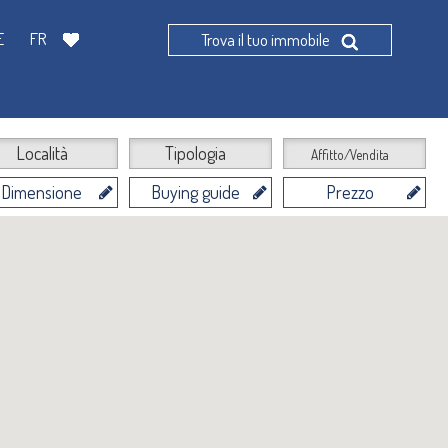
E
FR
Trova il tuo immobile
Località
Tipologia
Affitto/Vendita
Dimensione
Buying guide
Prezzo