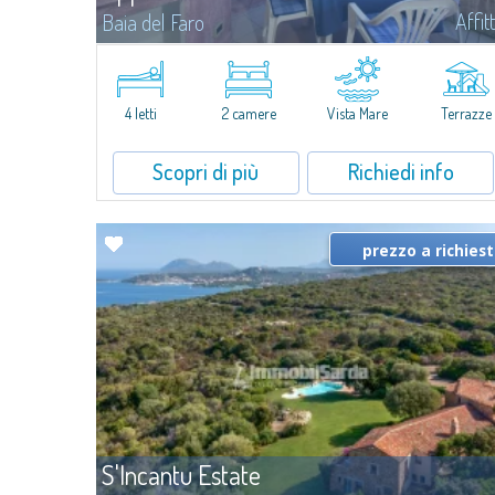
Affit
Baia del Faro
Novità 2026: Aria Condizionata e Piani a Induzione.A soli 500 mt.
dal centro abitato di Palau e a meno di 350 mt. dal mare, il
complesso residenziale di Baia del Faro si compone di 18 unità in...
4 letti
2 camere
Vista Mare
Terrazze
Scopri di più
Richiedi info
prezzo a richies
S'Incantu Estate