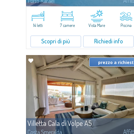
Affit
Porto Rafael
Nell'esclusiva e pittoresca località di Porto Rafael, sorge Villa Hugo,
una delle più ampie ville di Porto Rafael, affascinante proprietà
caratterizzata da un'invidiabile posizione panoramica...
14 letti
7 camere
Vista Mare
Piscina
Scopri di più
Richiedi info
prezzo a richies
Villetta Cala di Volpe A5
Affit
Costa Smeralda