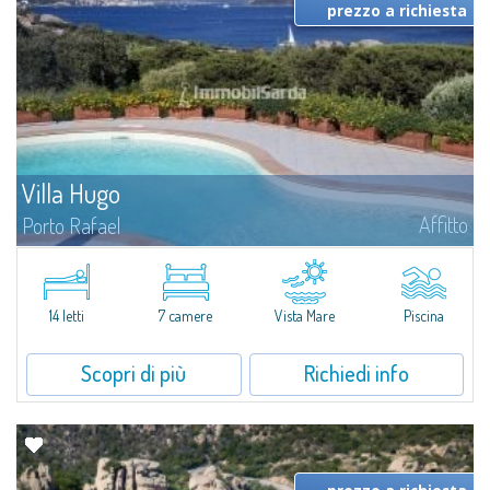
prezzo a richiesta
Villa Hugo
Affitto
Porto Rafael
Nell'esclusiva e pittoresca località di Porto Rafael, sorge Villa Hugo, una
delle più ampie ville di Porto Rafael, affascinante proprietà caratterizzata da
un'invidiabile posizione panoramica...
14 letti
7 camere
Vista Mare
Piscina
Scopri di più
Richiedi info