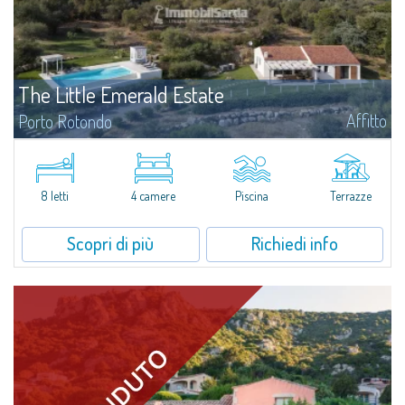
The Little Emerald Estate
Affitto
Porto Rotondo
Tenuta con villa e stazzo indipendente con piscina panoramica - Cugnana,
Porto RotondoNel cuore delle colline di Cugnana, a pochi minuti da Porto
Rotondo e dalle più belle spiagge della Costa Smeralda, proponiamo in...
8 letti
4 camere
Piscina
Terrazze
Scopri di più
Richiedi info