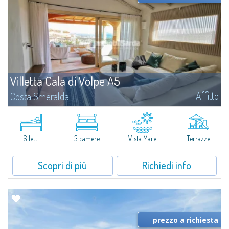
Villetta Cala di Volpe A5
Affitto
Costa Smeralda
​Nuova elegante villetta inserita in un complesso residenziale di recente
costruzione a due passi da Porto Cervo, affacciato sulla rinomata baia di
Cala di Volpe, con piscina condominiale, servizi e aree verdi...
6 letti
3 camere
Vista Mare
Terrazze
Scopri di più
Richiedi info
prezzo a richiesta