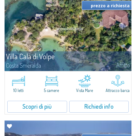
prezzo a richiesta
Villa Cala di Volpe
Affitto
Costa Smeralda
Vi diamo il benvenuto a Villa Cala di Volpe, straordinaria proprietà fronte
mare e vera e propria penisola privata di circa 6.000 metri quadrati lungo
le coste cristalline della prestigiosa Baia Cala di Volpe, a due...
10 letti
5 camere
Vista Mare
Attracco barca
Scopri di più
Richiedi info