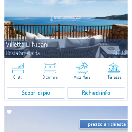
Villetta Li Nibani
Affitto
Costa Smeralda
A pochi passi dalla Baia del Piccolo Pevero, Villetta Li Nibani si trova
all'interno di un tranquillo condominio con vista mozzafiato sul mare della
Costa Smeralda, in posizione strategica per raggiungere la spiaggia in...
6 letti
3 camere
Vista Mare
Terrazze
Scopri di più
Richiedi info
prezzo a richiesta