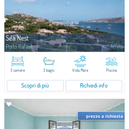
Sea Nest
Affitto
Porto Rafael
​Nuova acquisizione: splendida villa con 3 camere da letto e 3 bagni,
arricchita da una piscina privata. Spazi luminosi e ben distribuiti, ideali per
vivere il fascino e la tranquillità di Porto Rafael in un...
3 camere
3 bagni
Vista Mare
Piscina
Scopri di più
Richiedi info
prezzo a richiesta