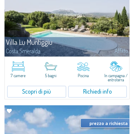
Villa Lu Muntiggiu
Affitto
Costa Smeralda
Splendida villa immersa nel verde sulla collina di Mirialveda, a metà strada
fra Capriccioli e San Pantaleo.Villa Lu Muntiggiu è un grande stazzo
completamente rimodernato, in cui gli spazi sono stati ripensati da zero...
7 camere
5 bagni
Piscina
In campagna /
entroterra
Scopri di più
Richiedi info
prezzo a richiesta