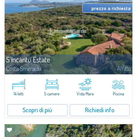
prezzo a richiesta
S'Incantu Estate
Affitto
Costa Smeralda
S'Incantu Estate gode di una posizione privilegiata alle porte della Costa
Smeralda, ideale per chi desidera la comodità di una location strategia
senza rinunciare ad avere i migliori servizi sempre a portata di mano...
14 letti
5 camere
Vista Mare
Piscina
Scopri di più
Richiedi info