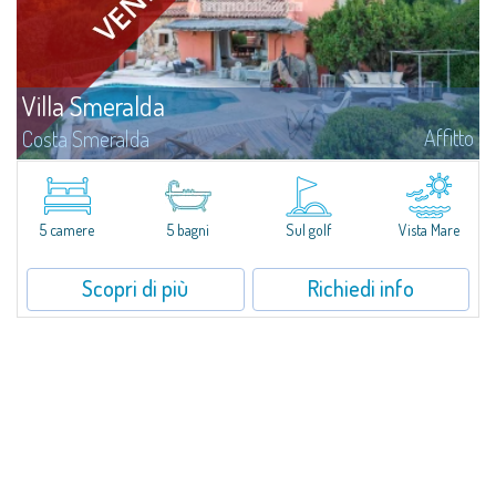
Villa Smeralda
Affitto
Costa Smeralda
Villa Smeralda, a firma del celebre Architetto Jean Claude Lesuisse, si
affaccia in posizione dominante sulla baia del Pevero, con una vista
panoramica sul mare e sulle colline di Pantogia. La proprietà fa parte di
un...
5 camere
5 bagni
Sul golf
Vista Mare
Scopri di più
Richiedi info