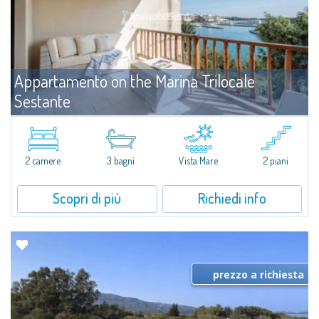
Appartamento on the Marina Trilocale
Sestante
Affitto
Porto Cervo
​Esclusivo appartamento fronte mare su due livelli, nel cuore della Marina di
Porto Cervo.All’interno de Il Sestante, prestigioso complesso residenziale
2 camere
3 bagni
Vista Mare
2 piani
immerso in un curato parco condominiale, questa proprietà...
Scopri di più
Richiedi info
prezzo a richiesta