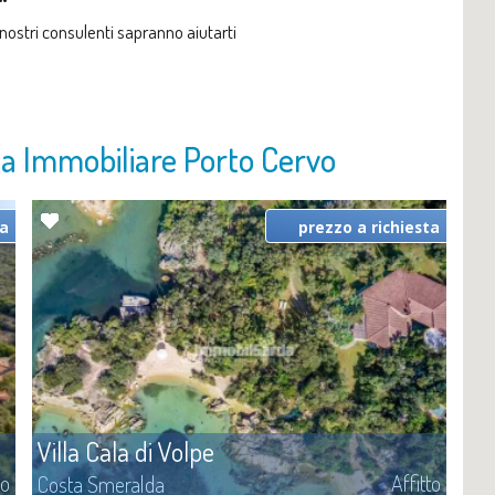
i nostri consulenti sapranno aiutarti
zia Immobiliare Porto Cervo
ta
prezzo a richiesta
Villa Cala di Volpe
to
Affitto
Costa Smeralda