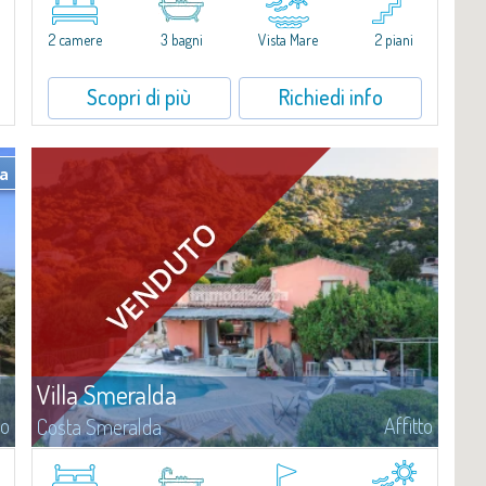
​Esclusivo appartamento fronte mare su due livelli, nel cuore della
i
Marina di Porto Cervo.All’interno de Il Sestante, prestigioso
2 camere
3 bagni
Vista Mare
2 piani
complesso residenziale immerso in un curato parco condominiale,
questa proprietà...
Scopri di più
Richiedi info
ta
Villa Smeralda
to
Affitto
Costa Smeralda
Villa Smeralda, a firma del celebre Architetto Jean Claude Lesuisse,
i
si affaccia in posizione dominante sulla baia del Pevero, con una