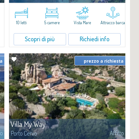
Vi diamo il benvenuto a Villa Cala di Volpe, straordinaria proprietà
fronte mare e vera e propria penisola privata di circa 6.000 metri
quadrati lungo le coste cristalline della prestigiosa Baia Cala di
Volpe, a due...
10 letti
5 camere
Vista Mare
Attracco barca
Scopri di più
Richiedi info
ta
prezzo a richiesta
Villa My Way
to
Affitto
Porto Cervo