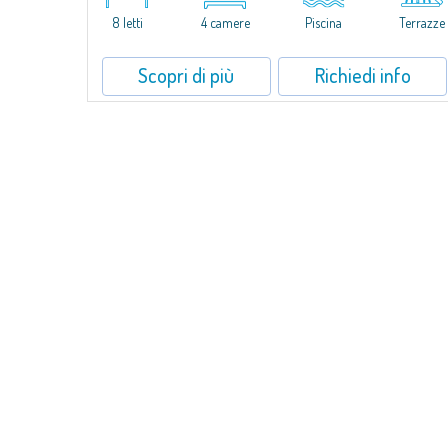
minuti da Porto Rotondo e dalle più belle spiagge della Costa
Smeralda, proponiamo in...
8 letti
4 camere
Piscina
Terrazze
Scopri di più
Richiedi info