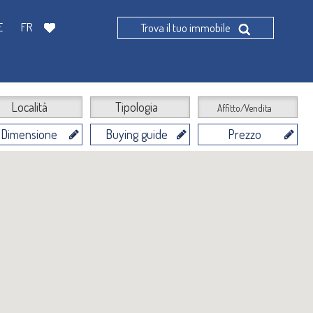
E
FR
Trova il tuo immobile
Località
Tipologia
Affitto/Vendita
Dimensione
Buying guide
Prezzo