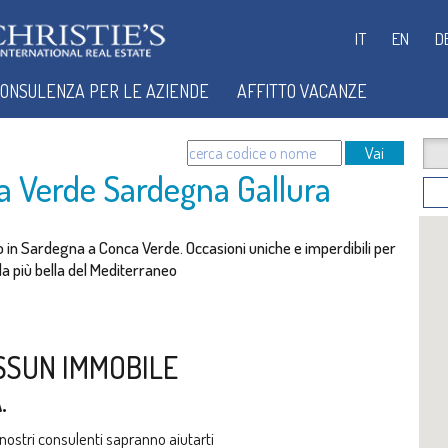
IT
EN
D
ONSULENZA PER LE AZIENDE
AFFITTO VACANZE
Vai
a Verde Sardegna Gallura
tto in Sardegna a Conca Verde. Occasioni uniche e imperdibili per
ola più bella del Mediterraneo
SSUN IMMOBILE
.
i nostri consulenti sapranno aiutarti