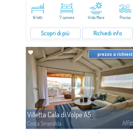
Nell'esclusiva e pittoresca località di Porto Rafael, sorge Villa Hugo,
una delle più ampie ville di Porto Rafael, affascinante proprietà
caratterizzata da un'invidiabile posizione panoramica...
14 letti
7 camere
Vista Mare
Piscina
Scopri di più
Richiedi info
prezzo a richies
Villetta Cala di Volpe A5
Affit
Costa Smeralda
​Nuova elegante villetta inserita in un complesso residenziale di