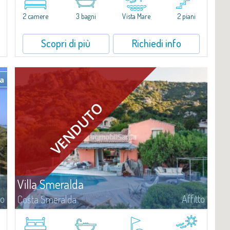
​Esclusivo appartamento fronte mare su due livelli, nel cuore della
i
Marina di Porto Cervo.All’interno de Il Sestante, prestigioso
2 camere
3 bagni
Vista Mare
2 piani
complesso residenziale immerso in un curato parco condominiale,
questa proprietà...
Scopri di più
Richiedi info
ta
Villa Smeralda
to
Affitto
Costa Smeralda
Villa Smeralda, a firma del celebre Architetto Jean Claude Lesuisse,
i
si affaccia in posizione dominante sulla baia del Pevero, con una