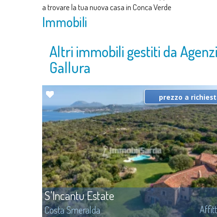
a trovare la tua nuova casa in Conca Verde
Immobili
Altri immobili gestiti da Agenz
Gallura
prezzo a richies
S'Incantu Estate
Affit
Costa Smeralda