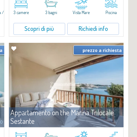
arricchita da una piscina privata. Spazi luminosi e ben distribuiti,
ideali per vivere il fascino e la tranquillità di Porto Rafael in un...
a /
3 camere
3 bagni
Vista Mare
Piscina
a
Scopri di più
Richiedi info
ta
prezzo a richiesta
Appartamento on the Marina Trilocale
Sestante
to
Affitto
Porto Cervo