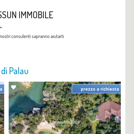
SSUN IMMOBILE
.
i nostri consulenti sapranno aiutarti
o di Palau
ta
prezzo a richiesta