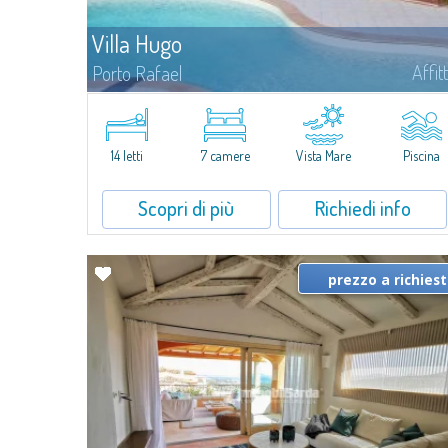
Villa Hugo
Affit
Porto Rafael
Nell'esclusiva e pittoresca località di Porto Rafael, sorge Villa Hugo,
una delle più ampie ville di Porto Rafael, affascinante proprietà
caratterizzata da un'invidiabile posizione panoramica...
14 letti
7 camere
Vista Mare
Piscina
Scopri di più
Richiedi info
prezzo a richies