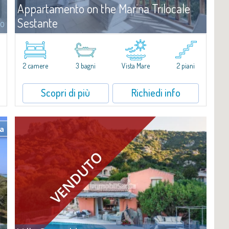
Appartamento on the Marina Trilocale
Sestante
to
Affitto
Porto Cervo
​Esclusivo appartamento fronte mare su due livelli, nel cuore della
i
Marina di Porto Cervo.All’interno de Il Sestante, prestigioso
2 camere
3 bagni
Vista Mare
2 piani
complesso residenziale immerso in un curato parco condominiale,
questa proprietà...
Scopri di più
Richiedi info
ta