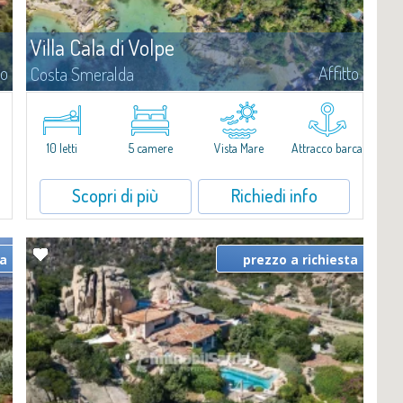
Villa Cala di Volpe
to
Affitto
Costa Smeralda
Vi diamo il benvenuto a Villa Cala di Volpe, straordinaria proprietà
fronte mare e vera e propria penisola privata di circa 6.000 metri
quadrati lungo le coste cristalline della prestigiosa Baia Cala di
Volpe, a due...
10 letti
5 camere
Vista Mare
Attracco barca
Scopri di più
Richiedi info
ta
prezzo a richiesta