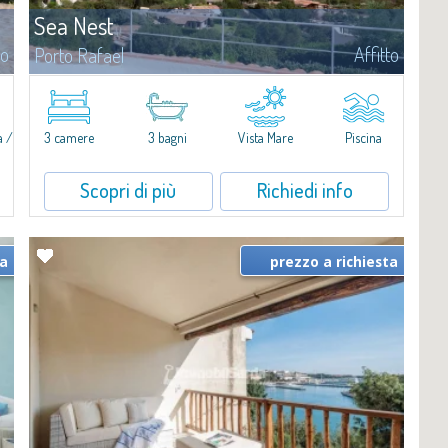
Sea Nest
to
Affitto
Porto Rafael
​Nuova acquisizione: splendida villa con 3 camere da letto e 3 bagni,
arricchita da una piscina privata. Spazi luminosi e ben distribuiti,
ideali per vivere il fascino e la tranquillità di Porto Rafael in un...
a /
3 camere
3 bagni
Vista Mare
Piscina
a
Scopri di più
Richiedi info
ta
prezzo a richiesta