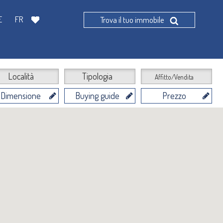
E
FR
Trova il tuo immobile
Località
Tipologia
Affitto/Vendita
Dimensione
Buying guide
Prezzo