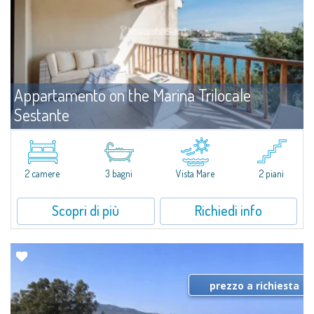
Appartamento on the Marina Trilocale
Sestante
Affitto
Porto Cervo
​Esclusivo appartamento fronte mare su due livelli, nel cuore della Marina di
Porto Cervo.All’interno de Il Sestante, prestigioso complesso residenziale
2 camere
3 bagni
Vista Mare
2 piani
immerso in un curato parco condominiale, questa proprietà...
Scopri di più
Richiedi info
prezzo a richiesta