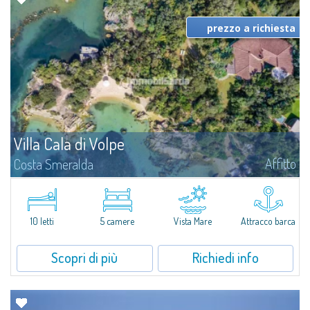
prezzo a richiesta
Villa Cala di Volpe
Affitto
Costa Smeralda
Vi diamo il benvenuto a Villa Cala di Volpe, straordinaria proprietà fronte
mare e vera e propria penisola privata di circa 6.000 metri quadrati lungo
le coste cristalline della prestigiosa Baia Cala di Volpe, a due...
10 letti
5 camere
Vista Mare
Attracco barca
Scopri di più
Richiedi info