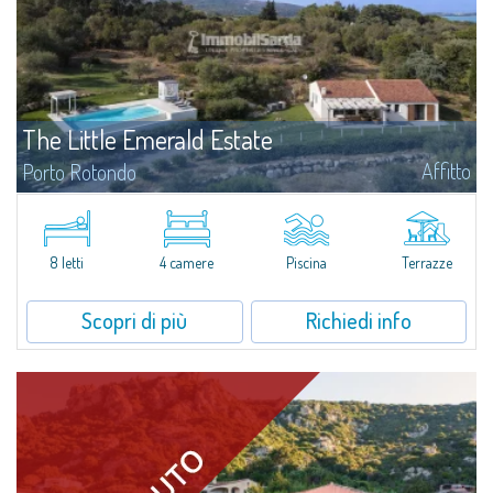
The Little Emerald Estate
Affitto
Porto Rotondo
Tenuta con villa e stazzo indipendente con piscina panoramica - Cugnana,
Porto RotondoNel cuore delle colline di Cugnana, a pochi minuti da Porto
Rotondo e dalle più belle spiagge della Costa Smeralda, proponiamo in...
8 letti
4 camere
Piscina
Terrazze
Scopri di più
Richiedi info