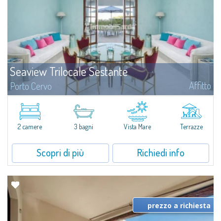
Seaview Trilocale Sestante
Affitto
Porto Cervo
APPARTAMENTO VISTA MARE IN VENDITA A PORTO CERVO - MARINANel
cuore della Marina di Porto Cervo, proponiamo un appartamento fronte
mare su due livelli, caratterizzato da ambienti luminosi, spazi ben distribuiti
e affacci...
2 camere
3 bagni
Vista Mare
Terrazze
Scopri di più
Richiedi info
prezzo a richiesta