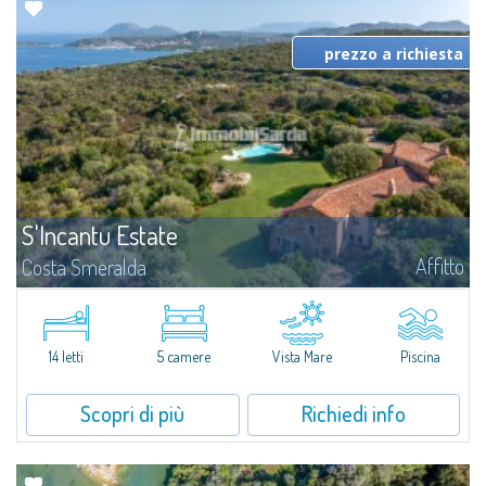
prezzo a richiesta
S'Incantu Estate
Affitto
Costa Smeralda
S'Incantu Estate gode di una posizione privilegiata alle porte della Costa
Smeralda, ideale per chi desidera la comodità di una location strategia
senza rinunciare ad avere i migliori servizi sempre a portata di mano...
14 letti
5 camere
Vista Mare
Piscina
Scopri di più
Richiedi info