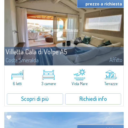
prezzo a richiesta
Villetta Cala di Volpe A5
Affitto
Costa Smeralda
​Nuova elegante villetta inserita in un complesso residenziale di recente
costruzione a due passi da Porto Cervo, affacciato sulla rinomata baia di
Cala di Volpe, con piscina condominiale, servizi e aree verdi...
6 letti
3 camere
Vista Mare
Terrazze
Scopri di più
Richiedi info