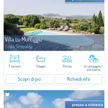
Villa Lu Muntiggiu
Affitto
Costa Smeralda
Splendida villa immersa nel verde sulla collina di Mirialveda, a metà strada
fra Capriccioli e San Pantaleo.Villa Lu Muntiggiu è un grande stazzo
completamente rimodernato, in cui gli spazi sono stati ripensati da zero...
7 camere
5 bagni
Piscina
In campagna /
entroterra
Scopri di più
Richiedi info
prezzo a richiesta