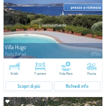
prezzo a richiesta
Villa Hugo
Affitto
Porto Rafael
Nell'esclusiva e pittoresca località di Porto Rafael, sorge Villa Hugo, una
delle più ampie ville di Porto Rafael, affascinante proprietà caratterizzata da
un'invidiabile posizione panoramica...
14 letti
7 camere
Vista Mare
Piscina
Scopri di più
Richiedi info