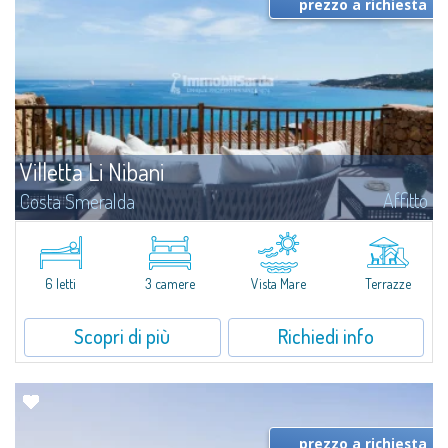
prezzo a richiesta
Villetta Li Nibani
Affitto
Costa Smeralda
A pochi passi dalla Baia del Piccolo Pevero, Villetta Li Nibani si trova
all'interno di un tranquillo condominio con vista mozzafiato sul mare della
Costa Smeralda, in posizione strategica per raggiungere la spiaggia in...
6 letti
3 camere
Vista Mare
Terrazze
Scopri di più
Richiedi info
prezzo a richiesta