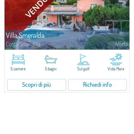
Villa Smeralda
Affitto
Costa Smeralda
Villa Smeralda, a firma del celebre Architetto Jean Claude Lesuisse, si
affaccia in posizione dominante sulla baia del Pevero, con una vista
panoramica sul mare e sulle colline di Pantogia. La proprietà fa parte di
un...
5 camere
5 bagni
Sul golf
Vista Mare
Scopri di più
Richiedi info