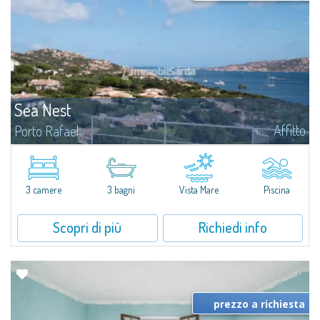
Sea Nest
Affitto
Porto Rafael
​Nuova acquisizione: splendida villa con 3 camere da letto e 3 bagni,
arricchita da una piscina privata. Spazi luminosi e ben distribuiti, ideali per
vivere il fascino e la tranquillità di Porto Rafael in un...
3 camere
3 bagni
Vista Mare
Piscina
Scopri di più
Richiedi info
prezzo a richiesta