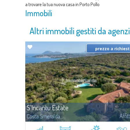
a trovare la tua nuova casa in Porto Pollo
Immobili
Altri immobili gestiti da agen
prezzo a richies
S'Incantu Estate
Affit
Costa Smeralda
S'Incantu Estate gode di una posizione privilegiata alle porte della
Costa Smeralda, ideale per chi desidera la comodità di una