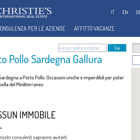
IT
EN
D
ONSULENZA PER LE AZIENDE
AFFITTO VACANZE
Vai
o Pollo Sardegna Gallura
 Sardegna a Porto Pollo. Occasioni uniche e imperdibili per poter
ù bella del Mediterraneo
SSUN IMMOBILE
.
i nostri consulenti sapranno aiutarti