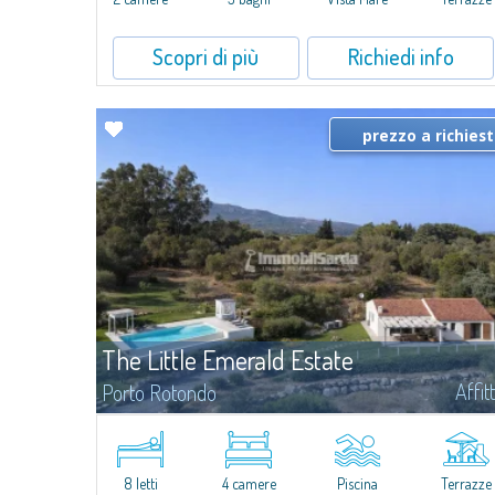
Scopri di più
Richiedi info
prezzo a richies
The Little Emerald Estate
Affit
Porto Rotondo
Tenuta con villa e stazzo indipendente con piscina panoramica -
Cugnana, Porto RotondoNel cuore delle colline di Cugnana, a poch
minuti da Porto Rotondo e dalle più belle spiagge della Costa
Smeralda, proponiamo in...
8 letti
4 camere
Piscina
Terrazze