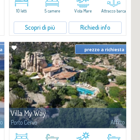
quadrati lungo le coste cristalline della prestigiosa Baia Cala di
Volpe, a due...
10 letti
5 camere
Vista Mare
Attracco barca
Scopri di più
Richiedi info
ta
prezzo a richiesta
Villa My Way
to
Affitto
Porto Cervo
Meravigliosa proprietà in posizione dominante sulla Nuova Marina
di Porto Cervo, con insuperabile vista panoramica della baia,