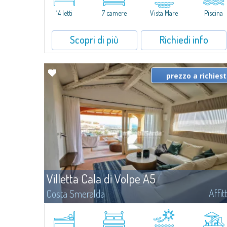
caratterizzata da un'invidiabile posizione panoramica...
14 letti
7 camere
Vista Mare
Piscina
Scopri di più
Richiedi info
prezzo a richies
Villetta Cala di Volpe A5
Affit
Costa Smeralda
​Nuova elegante villetta inserita in un complesso residenziale di
recente costruzione a due passi da Porto Cervo, affacciato sulla
rinomata baia di Cala di Volpe, con piscina condominiale, servizi e