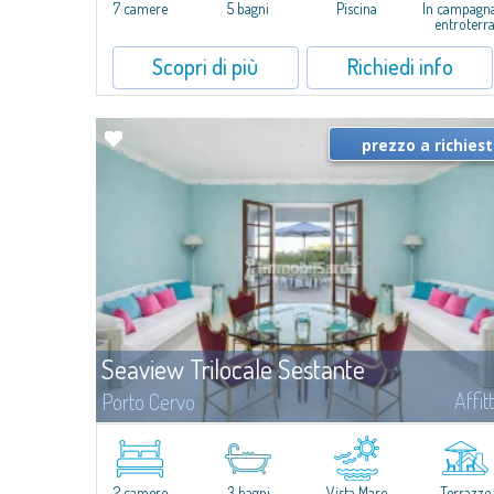
stati ripensati da zero...
7 camere
5 bagni
Piscina
In campagn
entroterr
Scopri di più
Richiedi info
prezzo a richies
Seaview Trilocale Sestante
Affit
Porto Cervo
APPARTAMENTO VISTA MARE IN VENDITA A PORTO CERVO -
MARINANel cuore della Marina di Porto Cervo, proponiamo un
appartamento fronte mare su due livelli, caratterizzato da ambient
luminosi, spazi ben distribuiti e affacci...
2 camere
3 bagni
Vista Mare
Terrazze