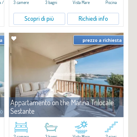
a /
3 camere
3 bagni
Vista Mare
Piscina
a
Scopri di più
Richiedi info
ta
prezzo a richiesta
Appartamento on the Marina Trilocale
Sestante
to
Affitto
Porto Cervo
​Esclusivo appartamento fronte mare su due livelli, nel cuore della
i
Marina di Porto Cervo.All’interno de Il Sestante, prestigioso
2 camere
3 bagni
Vista Mare
2 piani