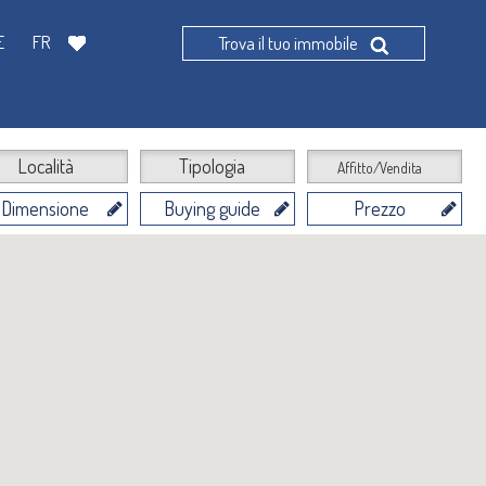
E
FR
Trova il tuo immobile
Località
Tipologia
Affitto/Vendita
Dimensione
Buying guide
Prezzo