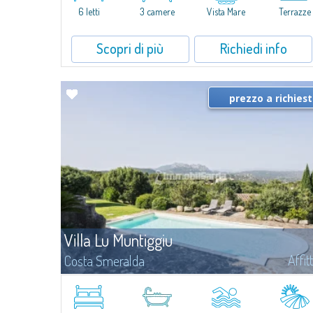
aree verdi...
6 letti
3 camere
Vista Mare
Terrazze
Scopri di più
Richiedi info
prezzo a richies
Villa Lu Muntiggiu
Affit
Costa Smeralda
Splendida villa immersa nel verde sulla collina di Mirialveda, a
metà strada fra Capriccioli e San Pantaleo.Villa Lu Muntiggiu è un
grande stazzo completamente rimodernato, in cui gli spazi sono