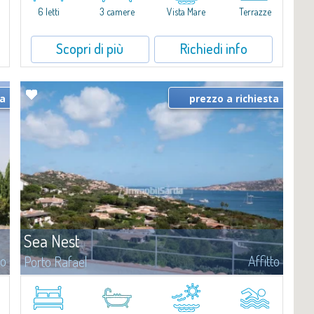
raggiungere la spiaggia in...
6 letti
3 camere
Vista Mare
Terrazze
Scopri di più
Richiedi info
ta
prezzo a richiesta
Sea Nest
to
Affitto
Porto Rafael
​Nuova acquisizione: splendida villa con 3 camere da letto e 3 bagni,
arricchita da una piscina privata. Spazi luminosi e ben distribuiti,
ideali per vivere il fascino e la tranquillità di Porto Rafael in un...