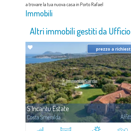
a trovare la tua nuova casa in Porto Rafael
Immobili
Altri immobili gestiti da Uffici
prezzo a richies
S'Incantu Estate
Affit
Costa Smeralda
S'Incantu Estate gode di una posizione privilegiata alle porte della
Costa Smeralda, ideale per chi desidera la comodità di una