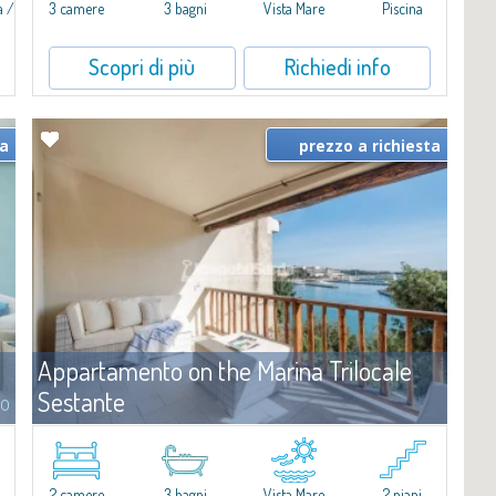
a /
3 camere
3 bagni
Vista Mare
Piscina
a
Scopri di più
Richiedi info
ta
prezzo a richiesta
Appartamento on the Marina Trilocale
Sestante
to
Affitto
Porto Cervo
​Esclusivo appartamento fronte mare su due livelli, nel cuore della
i
Marina di Porto Cervo.All’interno de Il Sestante, prestigioso
2 camere
3 bagni
Vista Mare
2 piani