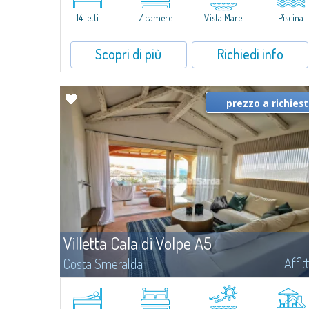
caratterizzata da un'invidiabile posizione panoramica...
14 letti
7 camere
Vista Mare
Piscina
Scopri di più
Richiedi info
prezzo a richies
Villetta Cala di Volpe A5
Affit
Costa Smeralda
​Nuova elegante villetta inserita in un complesso residenziale di
recente costruzione a due passi da Porto Cervo, affacciato sulla
rinomata baia di Cala di Volpe, con piscina condominiale, servizi e