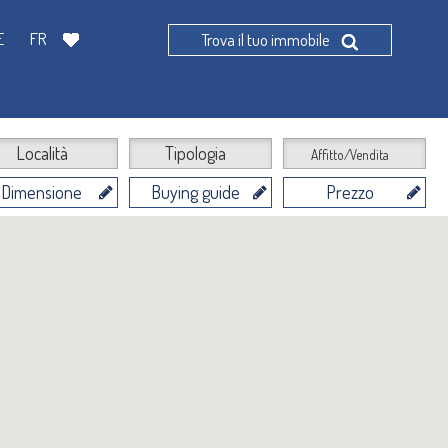
E
FR
Trova il tuo immobile
Località
Tipologia
Affitto/Vendita
Dimensione
Buying guide
Prezzo