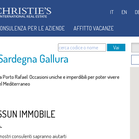
IT
EN
D
ONSULENZA PER LE AZIENDE
AFFITTO VACANZE
Vai
 Sardegna Gallura
a a Porto Rafael. Occasioni uniche e imperdibili per poter vivere
 del Mediterraneo
SSUN IMMOBILE
.
i nostri consulenti sapranno aiutarti