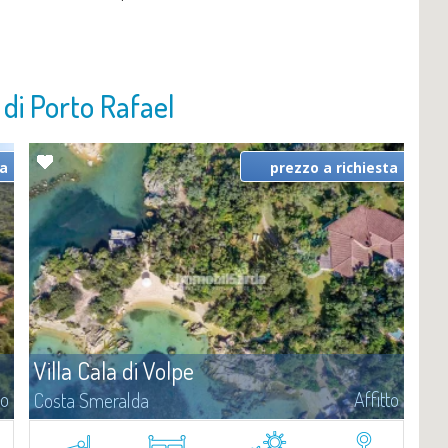
o di Porto Rafael
ta
prezzo a richiesta
Villa Cala di Volpe
to
Affitto
Costa Smeralda
Vi diamo il benvenuto a Villa Cala di Volpe, straordinaria proprietà
fronte mare e vera e propria penisola privata di circa 6.000 metri