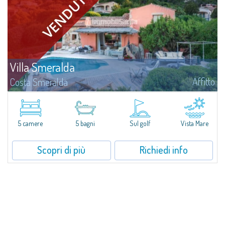
Villa Smeralda
Affitto
Costa Smeralda
Villa Smeralda, a firma del celebre Architetto Jean Claude Lesuisse, si
affaccia in posizione dominante sulla baia del Pevero, con una vista
panoramica sul mare e sulle colline di Pantogia. La proprietà fa parte di
un...
5 camere
5 bagni
Sul golf
Vista Mare
Scopri di più
Richiedi info