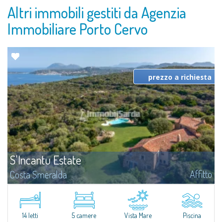
Altri immobili gestiti da Agenzia
Immobiliare Porto Cervo
prezzo a richiesta
S'Incantu Estate
Affitto
Costa Smeralda
S'Incantu Estate gode di una posizione privilegiata alle porte della Costa
Smeralda, ideale per chi desidera la comodità di una location strategia
senza rinunciare ad avere i migliori servizi sempre a portata di mano...
14 letti
5 camere
Vista Mare
Piscina