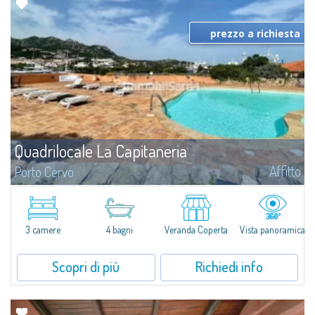
prezzo a richiesta
Quadrilocale La Capitaneria
Affitto
Porto Cervo
​Splendido appartamento quadrilocale in affitto affacciato sul Porto
Vecchio di Porto Cervo, una delle mete più ambite e rinomate dell'intera
Costa Smeralda.La casa, da poco completamente ristrutturata, si compone
di...
3 camere
4 bagni
Veranda Coperta
Vista panoramica
Scopri di più
Richiedi info