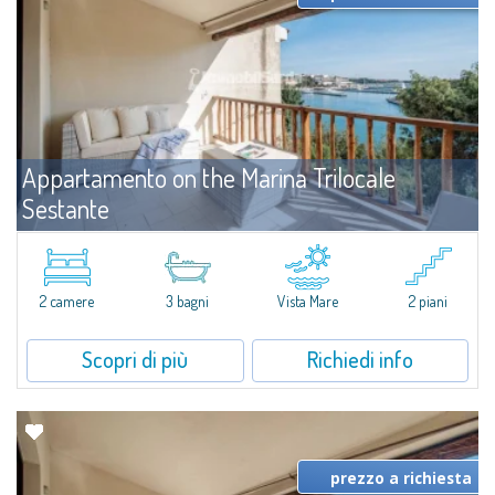
Appartamento on the Marina Trilocale
Sestante
Affitto
Porto Cervo
​Esclusivo appartamento fronte mare su due livelli, nel cuore della Marina di
Porto Cervo.All’interno de Il Sestante, prestigioso complesso residenziale
2 camere
3 bagni
Vista Mare
2 piani
immerso in un curato parco condominiale, questa proprietà...
Scopri di più
Richiedi info
prezzo a richiesta