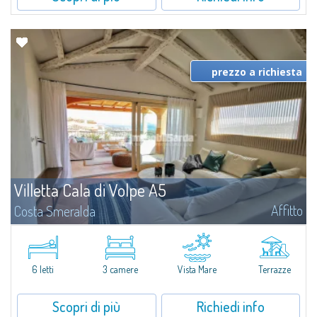
prezzo a richiesta
Villetta Cala di Volpe A5
Affitto
Costa Smeralda
​Nuova elegante villetta inserita in un complesso residenziale di recente
costruzione a due passi da Porto Cervo, affacciato sulla rinomata baia di
Cala di Volpe, con piscina condominiale, servizi e aree verdi...
6 letti
3 camere
Vista Mare
Terrazze
Scopri di più
Richiedi info