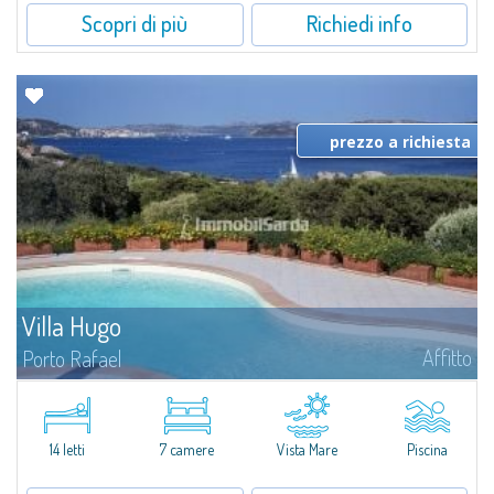
Scopri di più
Richiedi info
prezzo a richiesta
Villa Hugo
Affitto
Porto Rafael
Nell'esclusiva e pittoresca località di Porto Rafael, sorge Villa Hugo, una
delle più ampie ville di Porto Rafael, affascinante proprietà caratterizzata da
un'invidiabile posizione panoramica...
14 letti
7 camere
Vista Mare
Piscina