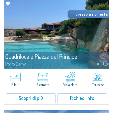
prezzo a richiesta
Quadrilocale Piazza del Principe
Affitto
Porto Cervo
​Magnifico quadrilocale in affitto nel cuore della vivace e rinomata cittadina
di Porto Cervo, luogo simbolo dell'intera Costa Smeralda.L'appartamento si
trova all'interno dell'esclusivo e riservato complesso...
6 letti
3 camere
Vista Mare
Terrazze
Scopri di più
Richiedi info