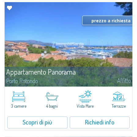
prezzo a richiesta
Appartamento Panorama
Affitto
Porto Rotondo
Una vacanza in prima fila sul mare, i servizi, l’iconica night life di Porto
Rotondo e tutta la privacy e la tranquillità di un una vera e propria oasi per
famiglia e amici: benvenuti nell'Appartamento Panorama. Il...
3 camere
4 bagni
Vista Mare
Terrazze
Scopri di più
Richiedi info