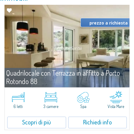
prezzo a richiesta
Quadrilocale con Terrazza in affitto a Porto
Rotondo 88
Affitto
Porto Rotondo
All'interno dell'esclusiva cornice del nuovissimo Residence
PortoRotondo88, si offre in affitto un elegante appartamento quadrilocale
6 letti
3 camere
Spa
Vista Mare
che regala viste panoramiche spettacolari, a pochi minuti dalla...
Scopri di più
Richiedi info