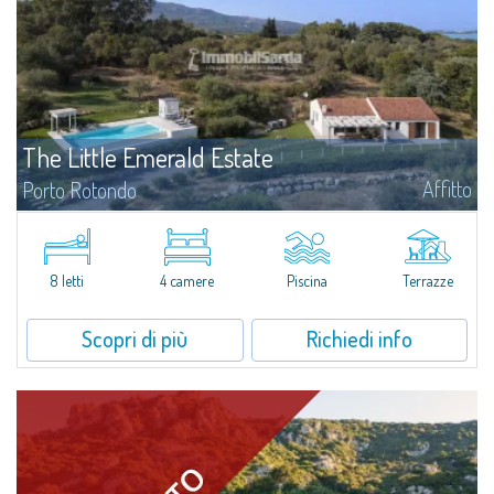
The Little Emerald Estate
Affitto
Porto Rotondo
Tenuta con villa e stazzo indipendente con piscina panoramica - Cugnana,
Porto RotondoNel cuore delle colline di Cugnana, a pochi minuti da Porto
Rotondo e dalle più belle spiagge della Costa Smeralda, proponiamo in...
8 letti
4 camere
Piscina
Terrazze
Scopri di più
Richiedi info