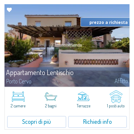
prezzo a richiesta
Appartamento Lentischio
Affitto
Porto Cervo
Appartamento in affitto nel cuore di Porto Cervo, a pochi passi dalla
vecchia Marina e dalla famosa Promenade.L’appartamento si trova al primo
piano, all'interno del complesso residenziale Lentischio, separato dal mare...
2 camere
2 bagni
Terrazze
1 posti auto
Scopri di più
Richiedi info