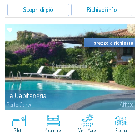
Scopri di più
Richiedi info
prezzo a richiesta
La Capitaneria
Affitto
Porto Cervo
Appartamento in vendita e in affitto a Porto Cervo - in Sardegna
Gallura.Appartamento situato in uno dei complessi più eleganti di Porto
Cervo, prima fila sul Porto Vecchio dove si ormeggiano gli Yacht più
prestigiosi...
7 letti
4 camere
Vista Mare
Piscina