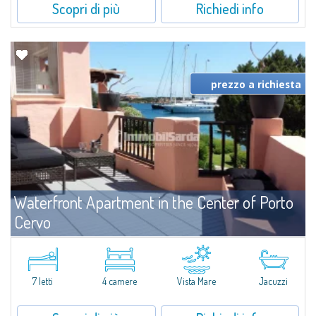
Scopri di più
Richiedi info
prezzo a richiesta
Waterfront Apartment in the Center of Porto
Cervo
Affitto
Porto Cervo
Spazioso appartamento in affitto a Porto Cervo, cuore dell'incantevole
Costa Smeralda.L'appartamento si compone di ampio soggiorno, cucina
7 letti
4 camere
Vista Mare
Jacuzzi
indipendente, due camere matrimoniali, una camera doppia, una camera
singola e...