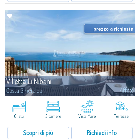
prezzo a richiesta
Villetta Li Nibani
Affitto
Costa Smeralda
A pochi passi dalla Baia del Piccolo Pevero, Villetta Li Nibani si trova
all'interno di un tranquillo condominio con vista mozzafiato sul mare della
Costa Smeralda, in posizione strategica per raggiungere la spiaggia in...
6 letti
3 camere
Vista Mare
Terrazze
Scopri di più
Richiedi info