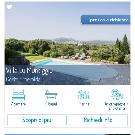
prezzo a richiesta
Villa Lu Muntiggiu
Affitto
Costa Smeralda
Splendida villa immersa nel verde sulla collina di Mirialveda, a metà strada
fra Capriccioli e San Pantaleo.Villa Lu Muntiggiu è un grande stazzo
completamente rimodernato, in cui gli spazi sono stati ripensati da zero...
7 camere
5 bagni
Piscina
In campagna /
entroterra
Scopri di più
Richiedi info