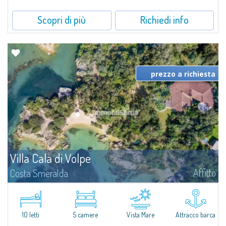
Scopri di più
Richiedi info
prezzo a richiesta
Villa Cala di Volpe
Affitto
Costa Smeralda
Vi diamo il benvenuto a Villa Cala di Volpe, straordinaria proprietà fronte
mare e vera e propria penisola privata di circa 6.000 metri quadrati lungo
le coste cristalline della prestigiosa Baia Cala di Volpe, a due...
10 letti
5 camere
Vista Mare
Attracco barca