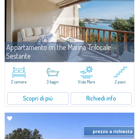
Appartamento on the Marina Trilocale
Sestante
Affitto
Porto Cervo
​Esclusivo appartamento fronte mare su due livelli, nel cuore della Marina di
Porto Cervo.All’interno de Il Sestante, prestigioso complesso residenziale
2 camere
3 bagni
Vista Mare
2 piani
immerso in un curato parco condominiale, questa proprietà...
Scopri di più
Richiedi info
prezzo a richiesta