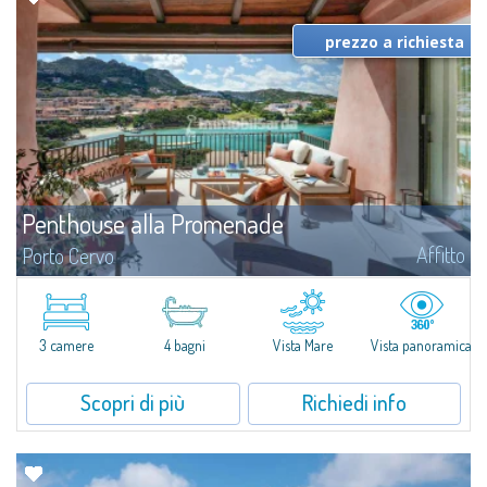
prezzo a richiesta
Penthouse alla Promenade
Affitto
Porto Cervo
Nel cuore di Porto Cervo, affacciato sulla prestigiosa Promenade du Port,
Penthouse Promenade è un meraviglioso attico appena ristrutturato, che
offre una delle più spettacolari viste mare dell’intera Costa...
3 camere
4 bagni
Vista Mare
Vista panoramica
Scopri di più
Richiedi info