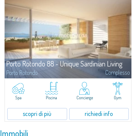
Porto Rotondo 88 - Unique Sardinian Living
Complesso
Porto Rotondo
Porto Rotondo88 è un esclusivo complesso residenziale di nuova
costruzione strategicamente posizionato nel cuore di Porto Rotondo, a
pochi passi dalla Marina. Progettato dallo Studio di architettura Alchemist,
questo innovativo residence coniuga l'attenzione al contesto naturale e alle
Spa
Piscina
Concierge
Gym
sue particolarità con i tratti tipici, la storia e il carattere del borgo di Porto
Rotondo
scopri di più
richiedi info
Immobili