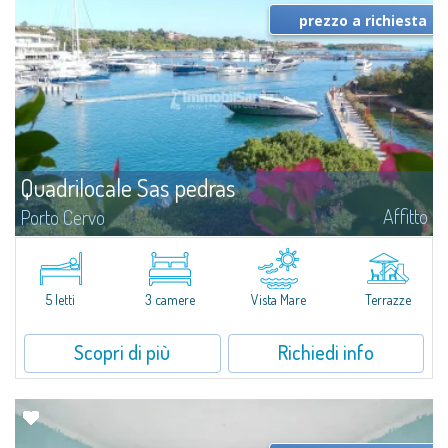
prezzo a richiesta
Quadrilocale Sas pedras
Affitto
Porto Cervo
Quadrilocale vista mare con terrazza - Condominio Sas Pedras, Porto
CervoNel prestigioso Condominio Sas Pedras, a pochi passi dalla Marina di
Porto Cervo, proponiamo in affitto un quadrilocale luminoso e finemente...
5 letti
3 camere
Vista Mare
Terrazze
Scopri di più
Richiedi info