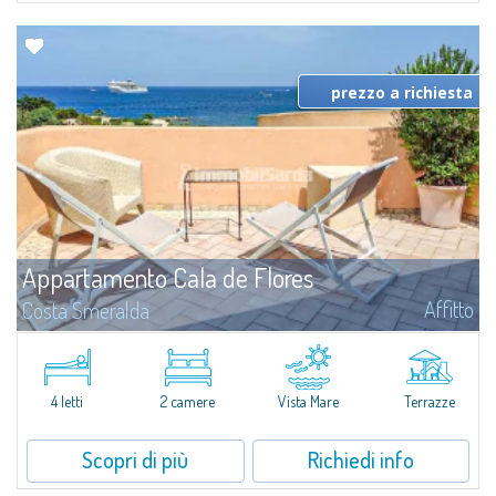
prezzo a richiesta
Appartamento Cala de Flores
Affitto
Costa Smeralda
Trilocale in affitto a due passi dal centro di Porto Cervo, cuore pulsante
della Costa Smeralda.L'appartamento si compone di area living, cucina
abitabile, una camera matrimoniale, una camera doppia con letti a
castello...
4 letti
2 camere
Vista Mare
Terrazze
Scopri di più
Richiedi info