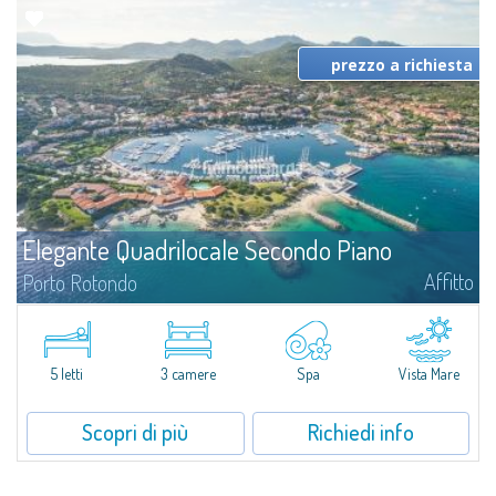
prezzo a richiesta
Elegante Quadrilocale Secondo Piano
Affitto
Porto Rotondo
Nell'esclusiva cornice di Porto Rotondo, il nuovo Residence
PortoRotondo78 si compone di 27 lussuosi appartamenti realizzati
secondo i più moderni standard architettonici e un design accattivante e
innovativo: tutti gli...
5 letti
3 camere
Spa
Vista Mare
Scopri di più
Richiedi info