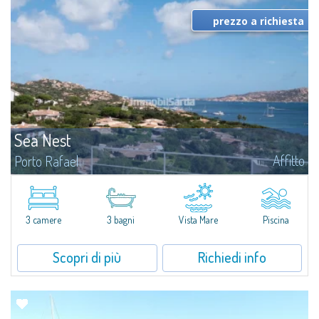
prezzo a richiesta
Sea Nest
Affitto
Porto Rafael
​Nuova acquisizione: splendida villa con 3 camere da letto e 3 bagni,
arricchita da una piscina privata. Spazi luminosi e ben distribuiti, ideali per
vivere il fascino e la tranquillità di Porto Rafael in un...
3 camere
3 bagni
Vista Mare
Piscina
Scopri di più
Richiedi info