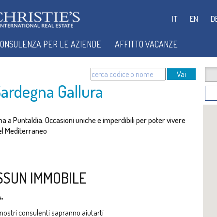
IT
EN
D
ONSULENZA PER LE AZIENDE
AFFITTO VACANZE
Vai
 Sardegna Gallura
egna a Puntaldia. Occasioni uniche e imperdibili per poter vivere
 del Mediterraneo
SSUN IMMOBILE
.
i nostri consulenti sapranno aiutarti