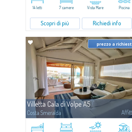
caratterizzata da un'invidiabile posizione panoramica...
14 letti
7 camere
Vista Mare
Piscina
Scopri di più
Richiedi info
prezzo a richies
Villetta Cala di Volpe A5
Affit
Costa Smeralda
​Nuova elegante villetta inserita in un complesso residenziale di
recente costruzione a due passi da Porto Cervo, affacciato sulla
rinomata baia di Cala di Volpe, con piscina condominiale, servizi e