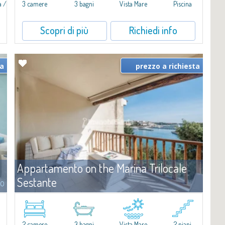
a /
3 camere
3 bagni
Vista Mare
Piscina
a
Scopri di più
Richiedi info
ta
prezzo a richiesta
Appartamento on the Marina Trilocale
Sestante
to
Affitto
Porto Cervo
​Esclusivo appartamento fronte mare su due livelli, nel cuore della
i
Marina di Porto Cervo.All’interno de Il Sestante, prestigioso
2 camere
3 bagni
Vista Mare
2 piani