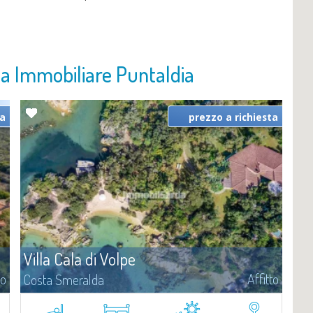
zia Immobiliare Puntaldia
ta
prezzo a richiesta
Villa Cala di Volpe
to
Affitto
Costa Smeralda
Vi diamo il benvenuto a Villa Cala di Volpe, straordinaria proprietà
fronte mare e vera e propria penisola privata di circa 6.000 metri