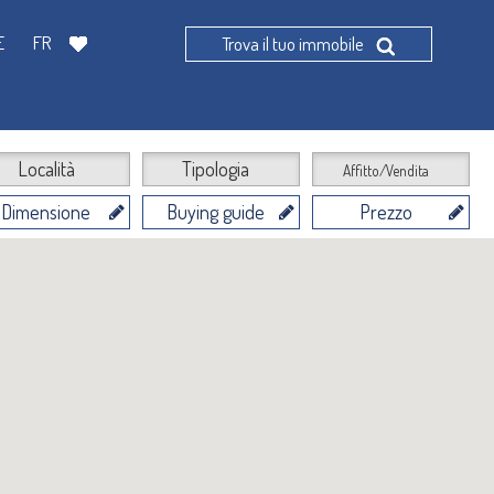
E
FR
Trova il tuo immobile
Località
Tipologia
Affitto/Vendita
Dimensione
Buying guide
Prezzo