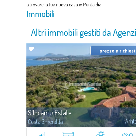
a trovare la tua nuova casa in Puntaldia
Immobili
Altri immobili gestiti da Agen
prezzo a richies
S'Incantu Estate
Affit
Costa Smeralda
S'Incantu Estate gode di una posizione privilegiata alle porte della
Costa Smeralda, ideale per chi desidera la comodità di una