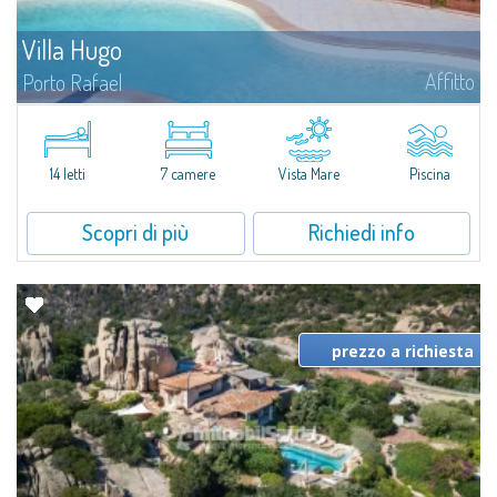
Villa Hugo
Affitto
Porto Rafael
Nell'esclusiva e pittoresca località di Porto Rafael, sorge Villa Hugo, una
delle più ampie ville di Porto Rafael, affascinante proprietà caratterizzata da
un'invidiabile posizione panoramica...
14 letti
7 camere
Vista Mare
Piscina
Scopri di più
Richiedi info
prezzo a richiesta