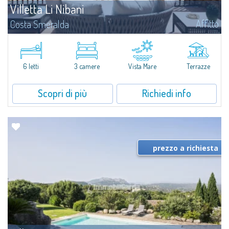
Villetta Li Nibani
Affitto
Costa Smeralda
A pochi passi dalla Baia del Piccolo Pevero, Villetta Li Nibani si trova
all'interno di un tranquillo condominio con vista mozzafiato sul mare della
Costa Smeralda, in posizione strategica per raggiungere la spiaggia in...
6 letti
3 camere
Vista Mare
Terrazze
Scopri di più
Richiedi info
prezzo a richiesta