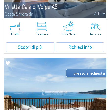
Villetta Cala di Volpe A5
Affitto
Costa Smeralda
​Nuova elegante villetta inserita in un complesso residenziale di recente
costruzione a due passi da Porto Cervo, affacciato sulla rinomata baia di
Cala di Volpe, con piscina condominiale, servizi e aree verdi...
6 letti
3 camere
Vista Mare
Terrazze
Scopri di più
Richiedi info
prezzo a richiesta