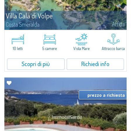
Villa Cala di Volpe
Affitto
Costa Smeralda
Vi diamo il benvenuto a Villa Cala di Volpe, straordinaria proprietà fronte
mare e vera e propria penisola privata di circa 6.000 metri quadrati lungo
le coste cristalline della prestigiosa Baia Cala di Volpe, a due...
10 letti
5 camere
Vista Mare
Attracco barca
Scopri di più
Richiedi info
prezzo a richiesta