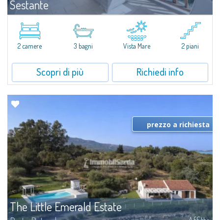
Sestante
Affitto
Porto Cervo
​Esclusivo appartamento fronte mare su due livelli, nel cuore della Marina di
Porto Cervo.All’interno de Il Sestante, prestigioso complesso residenziale
2 camere
3 bagni
Vista Mare
2 piani
immerso in un curato parco condominiale, questa proprietà...
Scopri di più
Richiedi info
prezzo a richiesta
The Little Emerald Estate