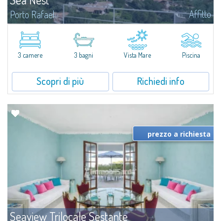
Affitto
Porto Rafael
​Nuova acquisizione: splendida villa con 3 camere da letto e 3 bagni,
arricchita da una piscina privata. Spazi luminosi e ben distribuiti, ideali per
vivere il fascino e la tranquillità di Porto Rafael in un...
3 camere
3 bagni
Vista Mare
Piscina
Scopri di più
Richiedi info
prezzo a richiesta
Seaview Trilocale Sestante