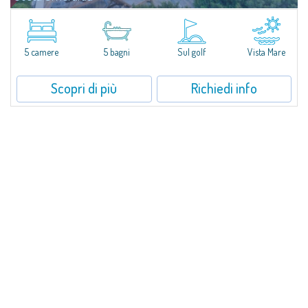
Villa Smeralda, a firma del celebre Architetto Jean Claude Lesuisse, si
affaccia in posizione dominante sulla baia del Pevero, con una vista
panoramica sul mare e sulle colline di Pantogia. La proprietà fa parte di
un...
5 camere
5 bagni
Sul golf
Vista Mare
Scopri di più
Richiedi info