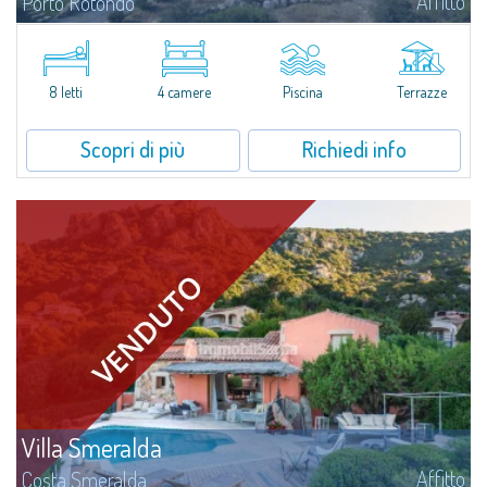
Affitto
Porto Rotondo
Tenuta con villa e stazzo indipendente con piscina panoramica - Cugnana,
Porto RotondoNel cuore delle colline di Cugnana, a pochi minuti da Porto
Rotondo e dalle più belle spiagge della Costa Smeralda, proponiamo in...
8 letti
4 camere
Piscina
Terrazze
Scopri di più
Richiedi info
Villa Smeralda
Affitto
Costa Smeralda