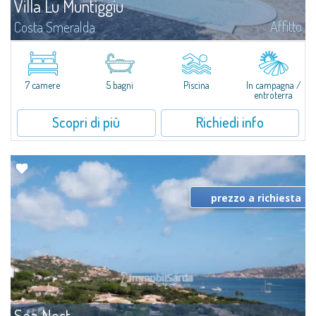
Villa Lu Muntiggiu
Affitto
Costa Smeralda
Splendida villa immersa nel verde sulla collina di Mirialveda, a metà strada
fra Capriccioli e San Pantaleo.Villa Lu Muntiggiu è un grande stazzo
completamente rimodernato, in cui gli spazi sono stati ripensati da zero...
7 camere
5 bagni
Piscina
In campagna /
entroterra
Scopri di più
Richiedi info
prezzo a richiesta
Sea Nest