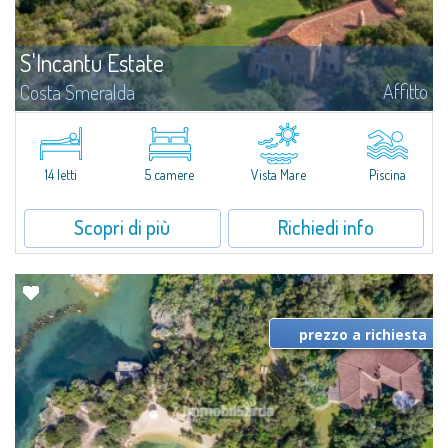
S'Incantu Estate
Affitto
Costa Smeralda
S'Incantu Estate gode di una posizione privilegiata alle porte della Costa
Smeralda, ideale per chi desidera la comodità di una location strategia
senza rinunciare ad avere i migliori servizi sempre a portata di mano...
14 letti
5 camere
Vista Mare
Piscina
Scopri di più
Richiedi info
prezzo a richiesta