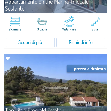
Appartamento on the Marina Trilocale
Sestante
Affitto
Porto Cervo
​Esclusivo appartamento fronte mare su due livelli, nel cuore della Marina di
Porto Cervo.All’interno de Il Sestante, prestigioso complesso residenziale
2 camere
3 bagni
Vista Mare
2 piani
immerso in un curato parco condominiale, questa proprietà...
Scopri di più
Richiedi info
prezzo a richiesta
The Little Emerald Estate