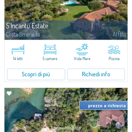
S'Incantu Estate
Affitto
Costa Smeralda
S'Incantu Estate gode di una posizione privilegiata alle porte della Costa
Smeralda, ideale per chi desidera la comodità di una location strategia
senza rinunciare ad avere i migliori servizi sempre a portata di mano...
14 letti
5 camere
Vista Mare
Piscina
Scopri di più
Richiedi info
prezzo a richiesta