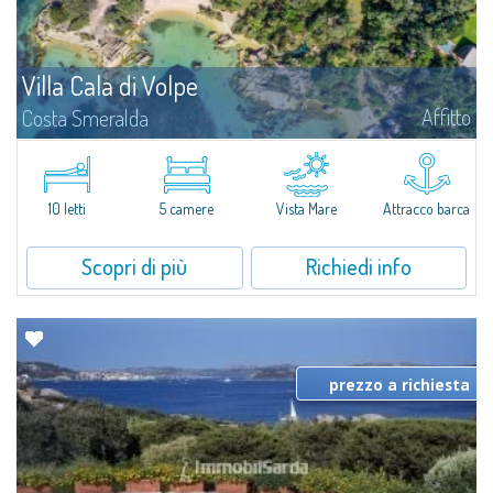
Villa Cala di Volpe
Affitto
Costa Smeralda
Vi diamo il benvenuto a Villa Cala di Volpe, straordinaria proprietà fronte
mare e vera e propria penisola privata di circa 6.000 metri quadrati lungo
le coste cristalline della prestigiosa Baia Cala di Volpe, a due...
10 letti
5 camere
Vista Mare
Attracco barca
Scopri di più
Richiedi info
prezzo a richiesta