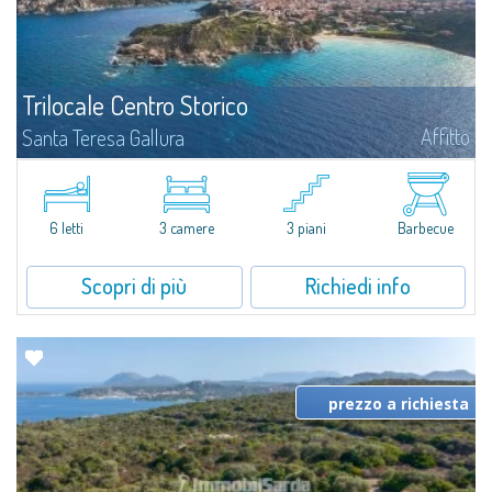
Trilocale Centro Storico
Affitto
Santa Teresa Gallura
A 50 mt dalla piazza di S. Teresa e circa 400mt dalla bianchissima spiaggia
di Rena Bianca.Disposto su 3 livelli (piano-terra, piano primo, taverna)
l'appartamento in affitto è composto da 1 camera matrimoniale, 1...
6 letti
3 camere
3 piani
Barbecue
Scopri di più
Richiedi info
prezzo a richiesta