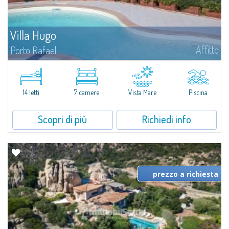
Villa Hugo
Affitto
Porto Rafael
Nell'esclusiva e pittoresca località di Porto Rafael, sorge Villa Hugo, una
delle più ampie ville di Porto Rafael, affascinante proprietà caratterizzata da
un'invidiabile posizione panoramica...
14 letti
7 camere
Vista Mare
Piscina
Scopri di più
Richiedi info
prezzo a richiesta