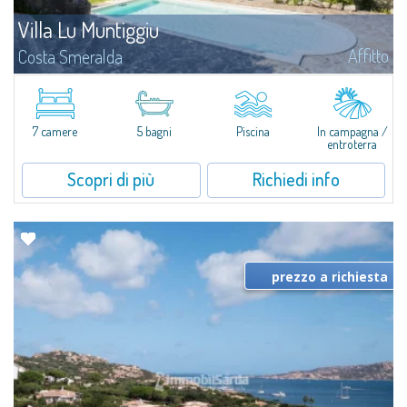
Villa Lu Muntiggiu
Affitto
Costa Smeralda
Splendida villa immersa nel verde sulla collina di Mirialveda, a metà strada
fra Capriccioli e San Pantaleo.Villa Lu Muntiggiu è un grande stazzo
completamente rimodernato, in cui gli spazi sono stati ripensati da zero...
7 camere
5 bagni
Piscina
In campagna /
entroterra
Scopri di più
Richiedi info
prezzo a richiesta