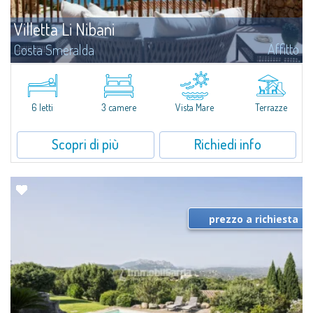
Villetta Li Nibani
Affitto
Costa Smeralda
A pochi passi dalla Baia del Piccolo Pevero, Villetta Li Nibani si trova
all'interno di un tranquillo condominio con vista mozzafiato sul mare della
Costa Smeralda, in posizione strategica per raggiungere la spiaggia in...
6 letti
3 camere
Vista Mare
Terrazze
Scopri di più
Richiedi info
prezzo a richiesta