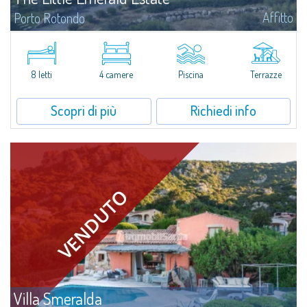
Affitto
Porto Rotondo
Tenuta con villa e stazzo indipendente con piscina panoramica - Cugnana,
Porto RotondoNel cuore delle colline di Cugnana, a pochi minuti da Porto
Rotondo e dalle più belle spiagge della Costa Smeralda, proponiamo in...
8 letti
4 camere
Piscina
Terrazze
Scopri di più
Richiedi info
Villa Smeralda