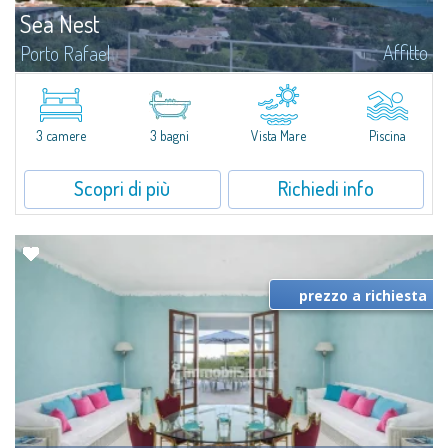
Sea Nest
Affitto
Porto Rafael
​Nuova acquisizione: splendida villa con 3 camere da letto e 3 bagni,
arricchita da una piscina privata. Spazi luminosi e ben distribuiti, ideali per
vivere il fascino e la tranquillità di Porto Rafael in un...
3 camere
3 bagni
Vista Mare
Piscina
Scopri di più
Richiedi info
prezzo a richiesta