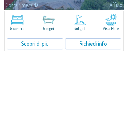
Affitto
Costa Smeralda
Villa Smeralda, a firma del celebre Architetto Jean Claude Lesuisse, si
affaccia in posizione dominante sulla baia del Pevero, con una vista
panoramica sul mare e sulle colline di Pantogia. La proprietà fa parte di
un...
5 camere
5 bagni
Sul golf
Vista Mare
Scopri di più
Richiedi info