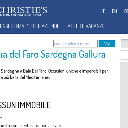
IT
EN
D
ONSULENZA PER LE AZIENDE
AFFITTO VACANZE
Vai
a del Faro Sardegna Gallura
n Sardegna a Baia Del Faro. Occasioni uniche e imperdibili per
ola più bella del Mediterraneo
SSUN IMMOBILE
.
i nostri consulenti sapranno aiutarti