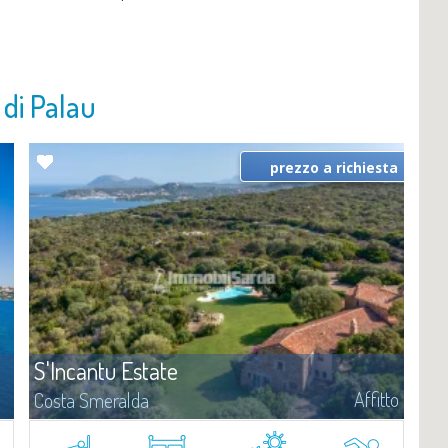
o di Palau
prezzo a richiesta
S'Incantu Estate
Affitto
Costa Smeralda
ta
S'Incantu Estate gode di una posizione privilegiata alle porte della
Costa Smeralda, ideale per chi desidera la comodità di una