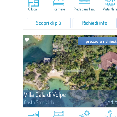
Una suite accogliente e funzionale a pochi passi dal mare.A meno
di tre metri dalla spiaggia, l'Unità B delle Porto Faro Suites
6 locali
1 camere
Pieds dans l'eau
Vista Mar
consente di vivere ogni giorno a contatto con il mare, in un
contesto...
Scopri di più
Richiedi info
prezzo a richies
Villa Cala di Volpe
Affit
Costa Smeralda
Vi diamo il benvenuto a Villa Cala di Volpe, straordinaria proprietà
fronte mare e vera e propria penisola privata di circa 6.000 metri