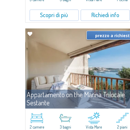
Scopri di più
Richiedi info
prezzo a richies
Appartamento on the Marina Trilocale
Sestante
Affit
Porto Cervo
​Esclusivo appartamento fronte mare su due livelli, nel cuore della
Marina di Porto Cervo.All’interno de Il Sestante, prestigioso
2 camere
3 bagni
Vista Mare
2 piani
complesso residenziale immerso in un curato parco condominiale