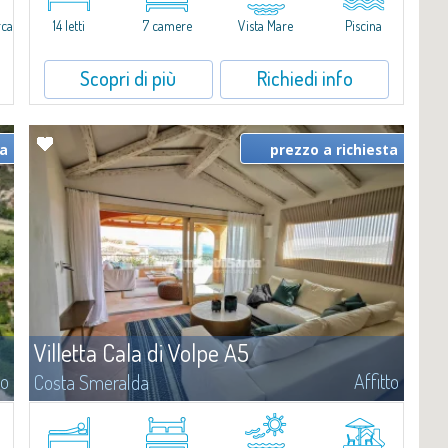
caratterizzata da un'invidiabile posizione panoramica...
rca
14 letti
7 camere
Vista Mare
Piscina
Scopri di più
Richiedi info
ta
prezzo a richiesta
Villetta Cala di Volpe A5
to
Affitto
Costa Smeralda
​Nuova elegante villetta inserita in un complesso residenziale di
recente costruzione a due passi da Porto Cervo, affacciato sulla
i
rinomata baia di Cala di Volpe, con piscina condominiale, servizi e