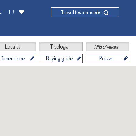
E
FR
Trova il tuo immobile
Località
Tipologia
Affitto/Vendita
Dimensione
Buying guide
Prezzo