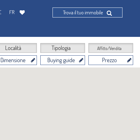
E
FR
Trova il tuo immobile
Località
Tipologia
Affitto/Vendita
Dimensione
Buying guide
Prezzo