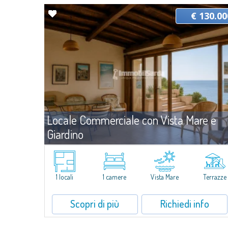
€ 130.00
Locale Commerciale con Vista Mare e
Giardino
Vendi
Baia Santa Reparata
Proponiamo in vendita un piccolo ufficio situato a Baia Santa
Reparata, in posizione comoda e a circa 3 km da Santa Teresa
1 locali
1 camere
Vista Mare
Terrazze
Gallura. Si tratta di uno spazio funzionale, ideale per chi desidera
un punto operativo in una...
Scopri di più
Richiedi info