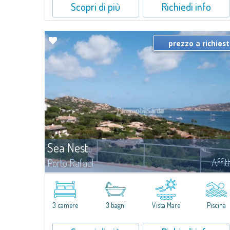
Scopri di più
Richiedi info
prezzo a richies
Sea Nest
Affit
Porto Rafael
​Nuova acquisizione: splendida villa con 3 camere da letto e 3 bagni
arricchita da una piscina privata. Spazi luminosi e ben distribuiti,
ideali per vivere il fascino e la tranquillità di Porto Rafael in un...
3 camere
3 bagni
Vista Mare
Piscina