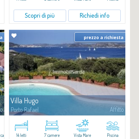
Scopri di più
Richiedi info
ta
prezzo a richiesta
Villa Hugo
to
Affitto
Porto Rafael
Nell'esclusiva e pittoresca località di Porto Rafael, sorge Villa Hugo,
una delle più ampie ville di Porto Rafael, affascinante proprietà
caratterizzata da un'invidiabile posizione panoramica...
rca
14 letti
7 camere
Vista Mare
Piscina