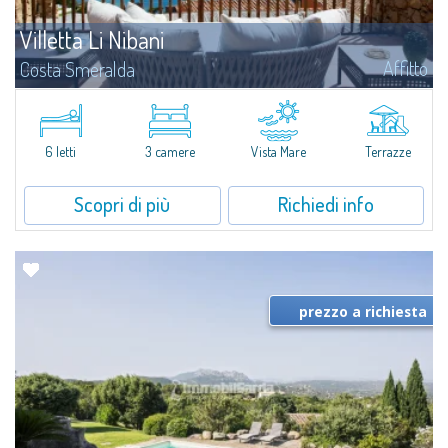
Villetta Li Nibani
Affitto
Costa Smeralda
A pochi passi dalla Baia del Piccolo Pevero, Villetta Li Nibani si trova
all'interno di un tranquillo condominio con vista mozzafiato sul mare della
Costa Smeralda, in posizione strategica per raggiungere la spiaggia in...
6 letti
3 camere
Vista Mare
Terrazze
Scopri di più
Richiedi info
prezzo a richiesta