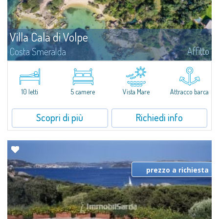
Villa Cala di Volpe
Affitto
Costa Smeralda
Vi diamo il benvenuto a Villa Cala di Volpe, straordinaria proprietà fronte
mare e vera e propria penisola privata di circa 6.000 metri quadrati lungo
le coste cristalline della prestigiosa Baia Cala di Volpe, a due...
10 letti
5 camere
Vista Mare
Attracco barca
Scopri di più
Richiedi info
prezzo a richiesta