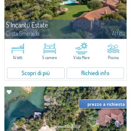
S'Incantu Estate
Affitto
Costa Smeralda
S'Incantu Estate gode di una posizione privilegiata alle porte della Costa
Smeralda, ideale per chi desidera la comodità di una location strategia
senza rinunciare ad avere i migliori servizi sempre a portata di mano...
14 letti
5 camere
Vista Mare
Piscina
Scopri di più
Richiedi info
prezzo a richiesta