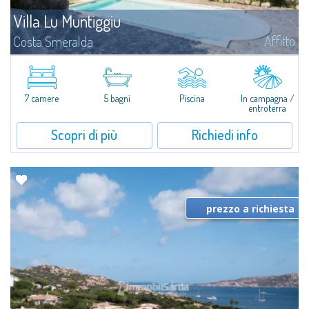
Villa Lu Muntiggiu
Affitto
Costa Smeralda
Splendida villa immersa nel verde sulla collina di Mirialveda, a metà strada
fra Capriccioli e San Pantaleo.Villa Lu Muntiggiu è un grande stazzo
completamente rimodernato, in cui gli spazi sono stati ripensati da zero...
7 camere
5 bagni
Piscina
In campagna /
entroterra
Scopri di più
Richiedi info
prezzo a richiesta