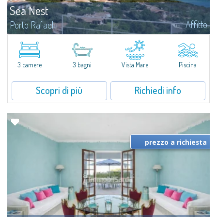
Sea Nest
Affitto
Porto Rafael
​Nuova acquisizione: splendida villa con 3 camere da letto e 3 bagni,
arricchita da una piscina privata. Spazi luminosi e ben distribuiti, ideali per
vivere il fascino e la tranquillità di Porto Rafael in un...
3 camere
3 bagni
Vista Mare
Piscina
Scopri di più
Richiedi info
prezzo a richiesta