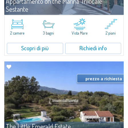
Appartamento on the Marina Trilocale
Sestante
Affitto
Porto Cervo
​Esclusivo appartamento fronte mare su due livelli, nel cuore della Marina di
Porto Cervo.All’interno de Il Sestante, prestigioso complesso residenziale
2 camere
3 bagni
Vista Mare
2 piani
immerso in un curato parco condominiale, questa proprietà...
Scopri di più
Richiedi info
prezzo a richiesta
The Little Emerald Estate