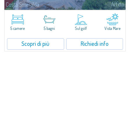
Affitto
Costa Smeralda
Villa Smeralda, a firma del celebre Architetto Jean Claude Lesuisse, si
affaccia in posizione dominante sulla baia del Pevero, con una vista
panoramica sul mare e sulle colline di Pantogia. La proprietà fa parte di
un...
5 camere
5 bagni
Sul golf
Vista Mare
Scopri di più
Richiedi info