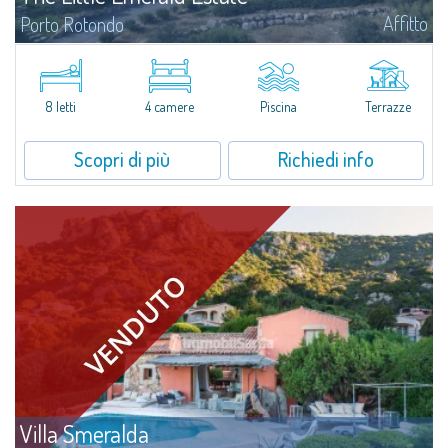
Affitto
Porto Rotondo
Tenuta con villa e stazzo indipendente con piscina panoramica - Cugnana,
Porto RotondoNel cuore delle colline di Cugnana, a pochi minuti da Porto
Rotondo e dalle più belle spiagge della Costa Smeralda, proponiamo in...
8 letti
4 camere
Piscina
Terrazze
Scopri di più
Richiedi info
Villa Smeralda