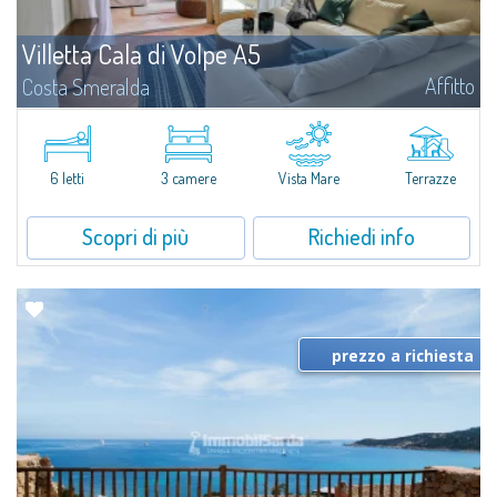
Villetta Cala di Volpe A5
Affitto
Costa Smeralda
​Nuova elegante villetta inserita in un complesso residenziale di recente
costruzione a due passi da Porto Cervo, affacciato sulla rinomata baia di
Cala di Volpe, con piscina condominiale, servizi e aree verdi...
6 letti
3 camere
Vista Mare
Terrazze
Scopri di più
Richiedi info
prezzo a richiesta