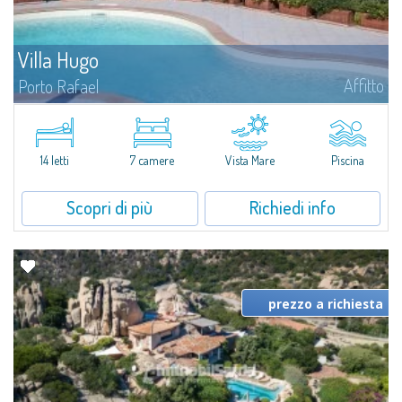
Villa Hugo
Affitto
Porto Rafael
Nell'esclusiva e pittoresca località di Porto Rafael, sorge Villa Hugo, una
delle più ampie ville di Porto Rafael, affascinante proprietà caratterizzata da
un'invidiabile posizione panoramica...
14 letti
7 camere
Vista Mare
Piscina
Scopri di più
Richiedi info
prezzo a richiesta