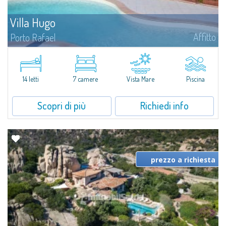
Villa Hugo
Affitto
Porto Rafael
Nell'esclusiva e pittoresca località di Porto Rafael, sorge Villa Hugo, una
delle più ampie ville di Porto Rafael, affascinante proprietà caratterizzata da
un'invidiabile posizione panoramica...
14 letti
7 camere
Vista Mare
Piscina
Scopri di più
Richiedi info
prezzo a richiesta