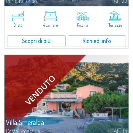
Affitto
Porto Rotondo
Tenuta con villa e stazzo indipendente con piscina panoramica - Cugnana,
Porto RotondoNel cuore delle colline di Cugnana, a pochi minuti da Porto
Rotondo e dalle più belle spiagge della Costa Smeralda, proponiamo in...
8 letti
4 camere
Piscina
Terrazze
Scopri di più
Richiedi info
Villa Smeralda
Affitto
Costa Smeralda