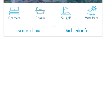
Villa Smeralda, a firma del celebre Architetto Jean Claude Lesuisse, si
affaccia in posizione dominante sulla baia del Pevero, con una vista
panoramica sul mare e sulle colline di Pantogia. La proprietà fa parte di
un...
5 camere
5 bagni
Sul golf
Vista Mare
Scopri di più
Richiedi info