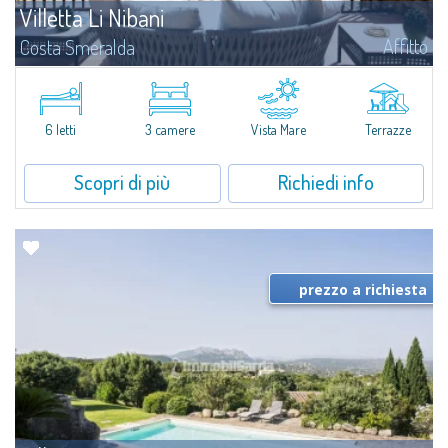
Villetta Li Nibani
Affitto
Costa Smeralda
A pochi passi dalla Baia del Piccolo Pevero, Villetta Li Nibani si trova
all'interno di un tranquillo condominio con vista mozzafiato sul mare della
Costa Smeralda, in posizione strategica per raggiungere la spiaggia in...
6 letti
3 camere
Vista Mare
Terrazze
Scopri di più
Richiedi info
prezzo a richiesta