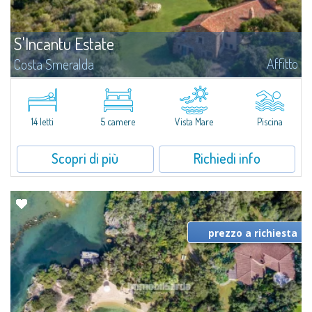
S'Incantu Estate
Affitto
Costa Smeralda
S'Incantu Estate gode di una posizione privilegiata alle porte della Costa
Smeralda, ideale per chi desidera la comodità di una location strategia
senza rinunciare ad avere i migliori servizi sempre a portata di mano...
14 letti
5 camere
Vista Mare
Piscina
Scopri di più
Richiedi info
prezzo a richiesta