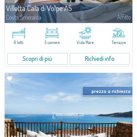
Villetta Cala di Volpe A5
Affitto
Costa Smeralda
​Nuova elegante villetta inserita in un complesso residenziale di recente
costruzione a due passi da Porto Cervo, affacciato sulla rinomata baia di
Cala di Volpe, con piscina condominiale, servizi e aree verdi...
6 letti
3 camere
Vista Mare
Terrazze
Scopri di più
Richiedi info
prezzo a richiesta