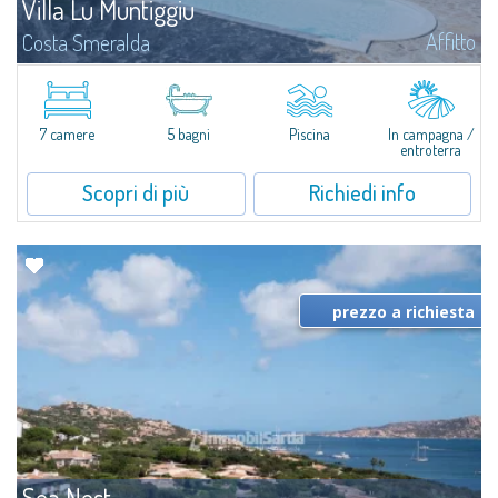
Villa Lu Muntiggiu
Affitto
Costa Smeralda
Splendida villa immersa nel verde sulla collina di Mirialveda, a metà strada
fra Capriccioli e San Pantaleo.Villa Lu Muntiggiu è un grande stazzo
completamente rimodernato, in cui gli spazi sono stati ripensati da zero...
7 camere
5 bagni
Piscina
In campagna /
entroterra
Scopri di più
Richiedi info
prezzo a richiesta
Sea Nest