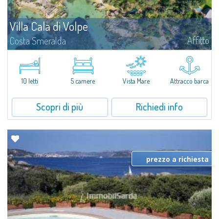
Villa Cala di Volpe
Affitto
Costa Smeralda
Vi diamo il benvenuto a Villa Cala di Volpe, straordinaria proprietà fronte
mare e vera e propria penisola privata di circa 6.000 metri quadrati lungo
le coste cristalline della prestigiosa Baia Cala di Volpe, a due...
10 letti
5 camere
Vista Mare
Attracco barca
Scopri di più
Richiedi info
prezzo a richiesta