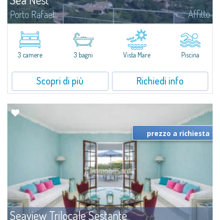
Affitto
Porto Rafael
​Nuova acquisizione: splendida villa con 3 camere da letto e 3 bagni,
arricchita da una piscina privata. Spazi luminosi e ben distribuiti, ideali per
vivere il fascino e la tranquillità di Porto Rafael in un...
3 camere
3 bagni
Vista Mare
Piscina
Scopri di più
Richiedi info
prezzo a richiesta
Seaview Trilocale Sestante