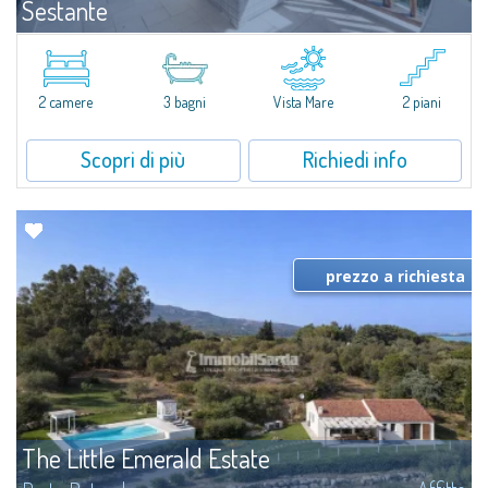
Sestante
Affitto
Porto Cervo
​Esclusivo appartamento fronte mare su due livelli, nel cuore della Marina di
Porto Cervo.All’interno de Il Sestante, prestigioso complesso residenziale
2 camere
3 bagni
Vista Mare
2 piani
immerso in un curato parco condominiale, questa proprietà...
Scopri di più
Richiedi info
prezzo a richiesta
The Little Emerald Estate