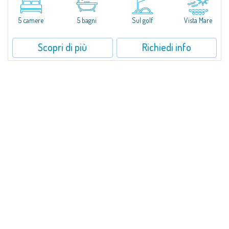
affaccia in posizione dominante sulla baia del Pevero, con una vista
panoramica sul mare e sulle colline di Pantogia. La proprietà fa parte di
un...
5 camere
5 bagni
Sul golf
Vista Mare
Scopri di più
Richiedi info