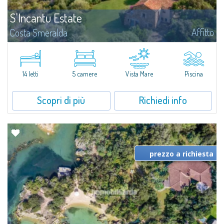
S'Incantu Estate
Affitto
Costa Smeralda
S'Incantu Estate gode di una posizione privilegiata alle porte della Costa
Smeralda, ideale per chi desidera la comodità di una location strategia
senza rinunciare ad avere i migliori servizi sempre a portata di mano...
14 letti
5 camere
Vista Mare
Piscina
Scopri di più
Richiedi info
prezzo a richiesta