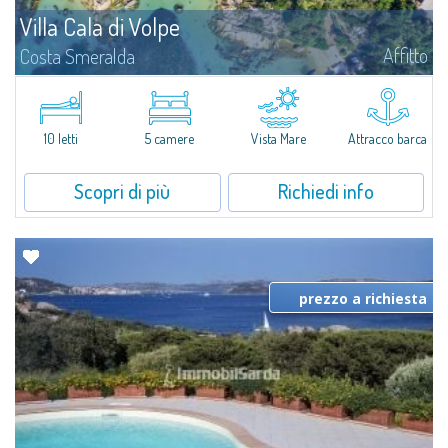
Villa Cala di Volpe
Affitto
Costa Smeralda
Vi diamo il benvenuto a Villa Cala di Volpe, straordinaria proprietà fronte
mare e vera e propria penisola privata di circa 6.000 metri quadrati lungo
le coste cristalline della prestigiosa Baia Cala di Volpe, a due...
10 letti
5 camere
Vista Mare
Attracco barca
Scopri di più
Richiedi info
prezzo a richiesta