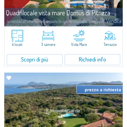
Quadrilocale vista mare Domus di Pitrizza
Vendita
In vendita all'interno dell'elegante Borgo Residenziale "Domus di
Pitrizza", questa villetta con vista mare è l'occasione perfetta per
ritrovare il proprio benessere, immersi in un'oasi di pace e...
4 locali
3 camere
Vista Mare
Terrazze
Scopri di più
Richiedi info
prezzo a richiesta