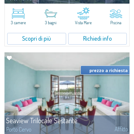
​Nuova acquisizione: splendida villa con 3 camere da letto e 3 bagni,
arricchita da una piscina privata. Spazi luminosi e ben distribuiti, ideali per
vivere il fascino e la tranquillità di Porto Rafael in un...
3 camere
3 bagni
Vista Mare
Piscina
Scopri di più
Richiedi info
prezzo a richiesta
Seaview Trilocale Sestante
Affitto
Porto Cervo