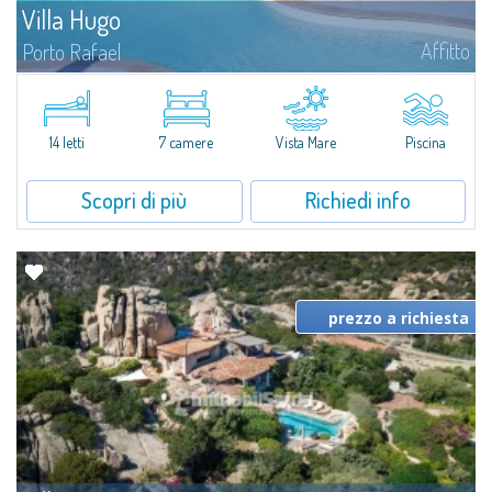
Villa Hugo
Affitto
Porto Rafael
Nell'esclusiva e pittoresca località di Porto Rafael, sorge Villa Hugo, una
delle più ampie ville di Porto Rafael, affascinante proprietà caratterizzata da
un'invidiabile posizione panoramica...
14 letti
7 camere
Vista Mare
Piscina
Scopri di più
Richiedi info
prezzo a richiesta