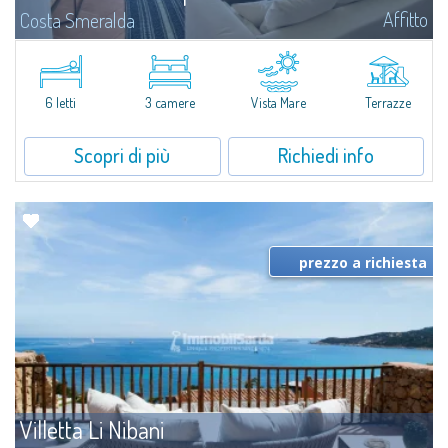
Affitto
Costa Smeralda
​Nuova elegante villetta inserita in un complesso residenziale di recente
costruzione a due passi da Porto Cervo, affacciato sulla rinomata baia di
Cala di Volpe, con piscina condominiale, servizi e aree verdi...
6 letti
3 camere
Vista Mare
Terrazze
Scopri di più
Richiedi info
prezzo a richiesta
Villetta Li Nibani