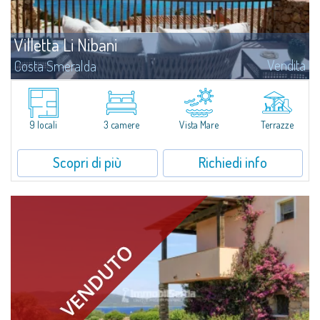
Villetta Li Nibani
Vendita
Costa Smeralda
A pochi passi dalla Baia del Piccolo Pevero, Villetta Li Nibani si trova
all'interno di un tranquillo condominio con vista mozzafiato sul mare della
Costa Smeralda, in posizione strategica per raggiungere la spiaggia in...
9 locali
3 camere
Vista Mare
Terrazze
Scopri di più
Richiedi info