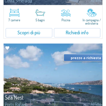
Affitto
Costa Smeralda
Splendida villa immersa nel verde sulla collina di Mirialveda, a metà strada
fra Capriccioli e San Pantaleo.Villa Lu Muntiggiu è un grande stazzo
completamente rimodernato, in cui gli spazi sono stati ripensati da zero...
7 camere
5 bagni
Piscina
In campagna /
entroterra
Scopri di più
Richiedi info
prezzo a richiesta
Sea Nest
Affitto
Porto Rafael