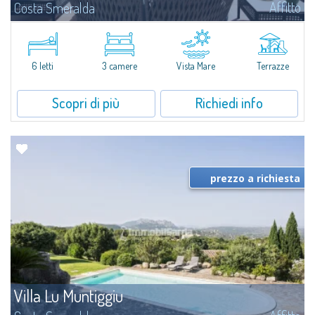
Affitto
Costa Smeralda
A pochi passi dalla Baia del Piccolo Pevero, Villetta Li Nibani si trova
all'interno di un tranquillo condominio con vista mozzafiato sul mare della
Costa Smeralda, in posizione strategica per raggiungere la spiaggia in...
6 letti
3 camere
Vista Mare
Terrazze
Scopri di più
Richiedi info
prezzo a richiesta
Villa Lu Muntiggiu