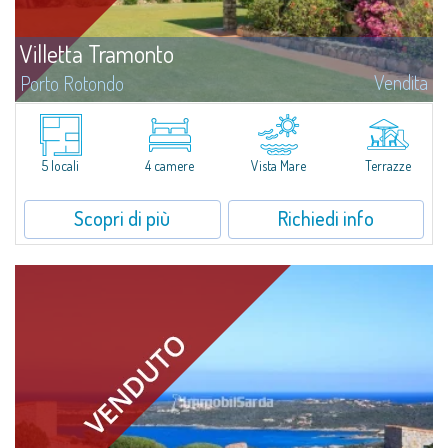
Villetta Tramonto
Vendita
Porto Rotondo
​In vendita villetta caposchiera a Punta Lada, dove un susseguirsi di albe e
tramonti meravigliosi regalano panorami mozzafiato del mare dalle
sfumature multicolore.La proprietà è ideale per famiglie alla ricerca di...
5 locali
4 camere
Vista Mare
Terrazze
Scopri di più
Richiedi info