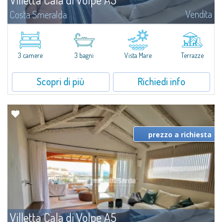
Vendita
Costa Smeralda
​Nuova elegante villetta inserita in un complesso residenziale di recente
costruzione a due passi da Porto Cervo, affacciato sulla rinomata baia di
Cala di Volpe, con piscina condominiale, servizi e aree verdi...
3 camere
3 bagni
Vista Mare
Terrazze
Scopri di più
Richiedi info
prezzo a richiesta
Villetta Cala di Volpe A5