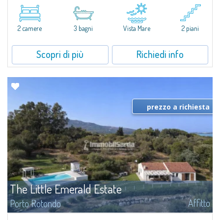
Affitto
Porto Cervo
​Esclusivo appartamento fronte mare su due livelli, nel cuore della Marina di
Porto Cervo.All’interno de Il Sestante, prestigioso complesso residenziale
2 camere
3 bagni
Vista Mare
2 piani
immerso in un curato parco condominiale, questa proprietà...
Scopri di più
Richiedi info
prezzo a richiesta
The Little Emerald Estate
Affitto
Porto Rotondo
Tenuta con villa e stazzo indipendente con piscina panoramica - Cugnana,