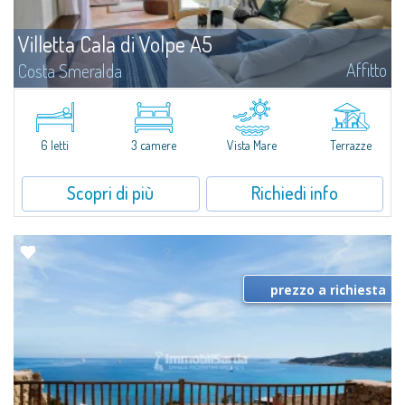
Villetta Cala di Volpe A5
Affitto
Costa Smeralda
​Nuova elegante villetta inserita in un complesso residenziale di recente
costruzione a due passi da Porto Cervo, affacciato sulla rinomata baia di
Cala di Volpe, con piscina condominiale, servizi e aree verdi...
6 letti
3 camere
Vista Mare
Terrazze
Scopri di più
Richiedi info
prezzo a richiesta