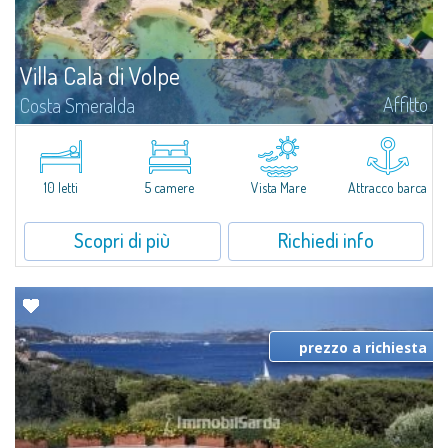
Villa Cala di Volpe
Affitto
Costa Smeralda
Vi diamo il benvenuto a Villa Cala di Volpe, straordinaria proprietà fronte
mare e vera e propria penisola privata di circa 6.000 metri quadrati lungo
le coste cristalline della prestigiosa Baia Cala di Volpe, a due...
10 letti
5 camere
Vista Mare
Attracco barca
Scopri di più
Richiedi info
prezzo a richiesta