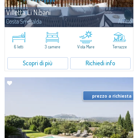
Villetta Li Nibani
Affitto
Costa Smeralda
A pochi passi dalla Baia del Piccolo Pevero, Villetta Li Nibani si trova
all'interno di un tranquillo condominio con vista mozzafiato sul mare della
Costa Smeralda, in posizione strategica per raggiungere la spiaggia in...
6 letti
3 camere
Vista Mare
Terrazze
Scopri di più
Richiedi info
prezzo a richiesta