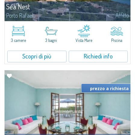
Sea Nest
Affitto
Porto Rafael
​Nuova acquisizione: splendida villa con 3 camere da letto e 3 bagni,
arricchita da una piscina privata. Spazi luminosi e ben distribuiti, ideali per
vivere il fascino e la tranquillità di Porto Rafael in un...
3 camere
3 bagni
Vista Mare
Piscina
Scopri di più
Richiedi info
prezzo a richiesta