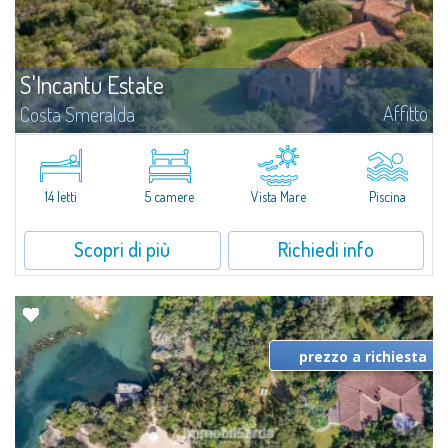
S'Incantu Estate
Affitto
Costa Smeralda
S'Incantu Estate gode di una posizione privilegiata alle porte della Costa
Smeralda, ideale per chi desidera la comodità di una location strategia
senza rinunciare ad avere i migliori servizi sempre a portata di mano...
14 letti
5 camere
Vista Mare
Piscina
Scopri di più
Richiedi info
prezzo a richiesta