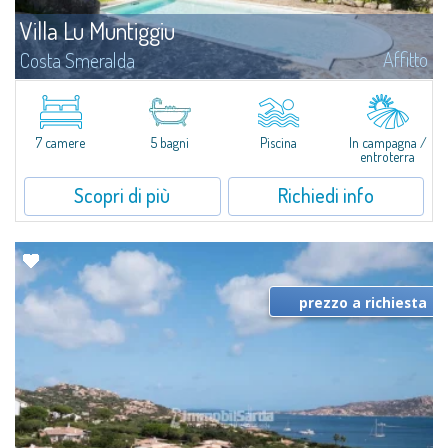
Villa Lu Muntiggiu
Affitto
Costa Smeralda
Splendida villa immersa nel verde sulla collina di Mirialveda, a metà strada
fra Capriccioli e San Pantaleo.Villa Lu Muntiggiu è un grande stazzo
completamente rimodernato, in cui gli spazi sono stati ripensati da zero...
7 camere
5 bagni
Piscina
In campagna /
entroterra
Scopri di più
Richiedi info
prezzo a richiesta