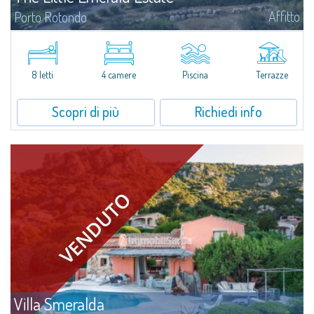
Affitto
Porto Rotondo
Tenuta con villa e stazzo indipendente con piscina panoramica - Cugnana,
Porto RotondoNel cuore delle colline di Cugnana, a pochi minuti da Porto
Rotondo e dalle più belle spiagge della Costa Smeralda, proponiamo in...
8 letti
4 camere
Piscina
Terrazze
Scopri di più
Richiedi info
Villa Smeralda