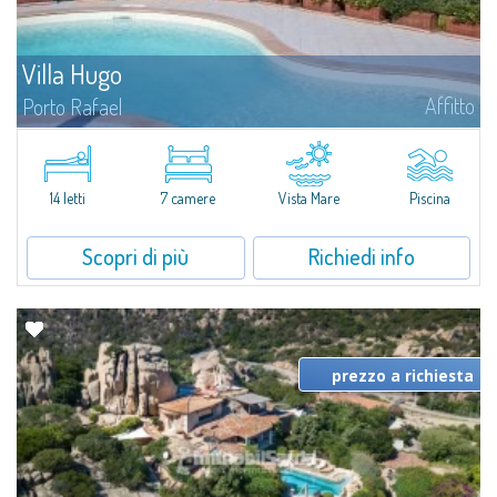
Villa Hugo
Affitto
Porto Rafael
Nell'esclusiva e pittoresca località di Porto Rafael, sorge Villa Hugo, una
delle più ampie ville di Porto Rafael, affascinante proprietà caratterizzata da
un'invidiabile posizione panoramica...
14 letti
7 camere
Vista Mare
Piscina
Scopri di più
Richiedi info
prezzo a richiesta