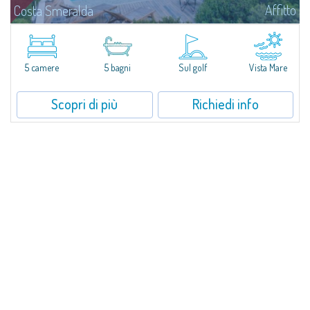
Affitto
Costa Smeralda
Villa Smeralda, a firma del celebre Architetto Jean Claude Lesuisse, si
affaccia in posizione dominante sulla baia del Pevero, con una vista
panoramica sul mare e sulle colline di Pantogia. La proprietà fa parte di
un...
5 camere
5 bagni
Sul golf
Vista Mare
Scopri di più
Richiedi info