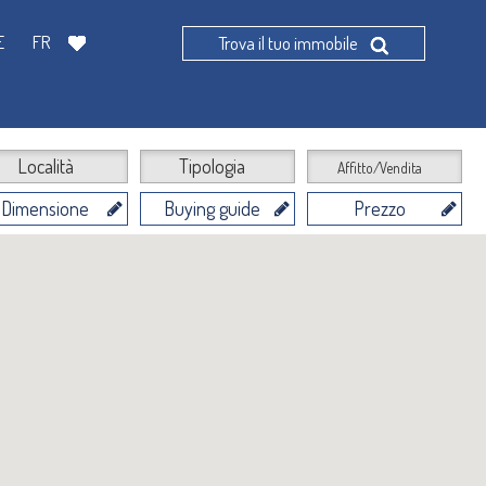
E
FR
Trova il tuo immobile
Località
Tipologia
Affitto/Vendita
Dimensione
Buying guide
Prezzo