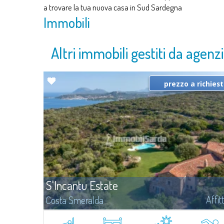
a trovare la tua nuova casa in Sud Sardegna
Immobili
Altri immobili gestiti da agen
prezzo a richies
S'Incantu Estate
Affit
Costa Smeralda
S'Incantu Estate gode di una posizione privilegiata alle porte della
Costa Smeralda, ideale per chi desidera la comodità di una