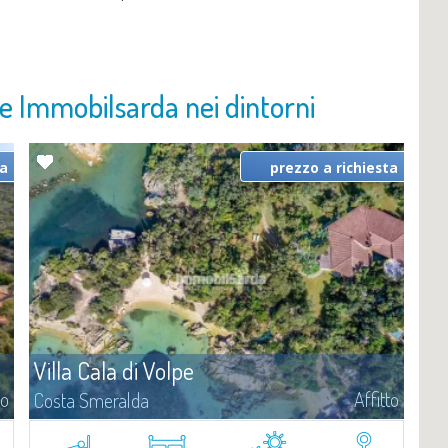
zie Immobilsarda nei dintorni
ta
prezzo a richiesta
Villa Cala di Volpe
to
Affitto
Costa Smeralda
Vi diamo il benvenuto a Villa Cala di Volpe, straordinaria proprietà
fronte mare e vera e propria penisola privata di circa 6.000 metri