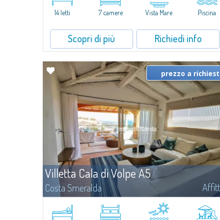
caratterizzata da un'invidiabile posizione panoramica...
14 letti
7 camere
Vista Mare
Piscina
Scopri di più
Richiedi info
prezzo a richies
Villetta Cala di Volpe A5
Affit
Costa Smeralda
​Nuova elegante villetta inserita in un complesso residenziale di
recente costruzione a due passi da Porto Cervo, affacciato sulla
rinomata baia di Cala di Volpe, con piscina condominiale, servizi e