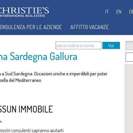
IT
EN
D
ONSULENZA PER LE AZIENDE
AFFITTO VACANZE
Vai
na Sardegna Gallura
na a Sud Sardegna. Occasioni uniche e imperdibili per poter
ù bella del Mediterraneo
SSUN IMMOBILE
.
i nostri consulenti sapranno aiutarti