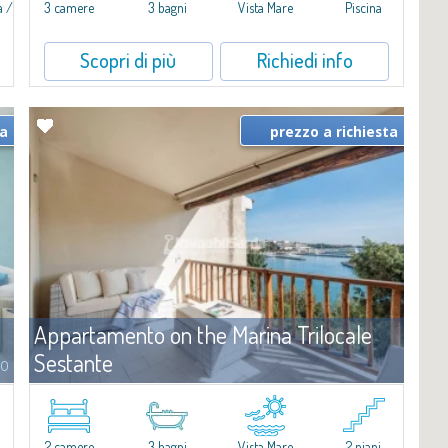
a /
3 camere
3 bagni
Vista Mare
Piscina
a
Scopri di più
Richiedi info
ta
prezzo a richiesta
Appartamento on the Marina Trilocale
Sestante
to
Affitto
Porto Cervo
​Esclusivo appartamento fronte mare su due livelli, nel cuore della
i
Marina di Porto Cervo.All’interno de Il Sestante, prestigioso
2 camere
3 bagni
Vista Mare
2 piani