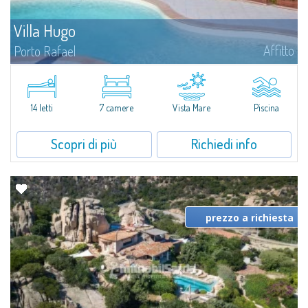
Villa Hugo
Affitto
Porto Rafael
Nell'esclusiva e pittoresca località di Porto Rafael, sorge Villa Hugo, una
delle più ampie ville di Porto Rafael, affascinante proprietà caratterizzata da
un'invidiabile posizione panoramica...
14 letti
7 camere
Vista Mare
Piscina
Scopri di più
Richiedi info
prezzo a richiesta