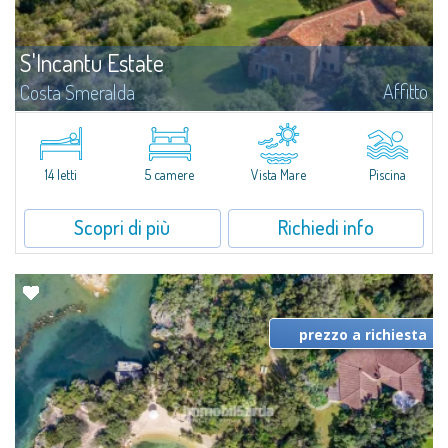
S'Incantu Estate
Affitto
Costa Smeralda
S'Incantu Estate gode di una posizione privilegiata alle porte della Costa
Smeralda, ideale per chi desidera la comodità di una location strategia
senza rinunciare ad avere i migliori servizi sempre a portata di mano...
14 letti
5 camere
Vista Mare
Piscina
Scopri di più
Richiedi info
prezzo a richiesta