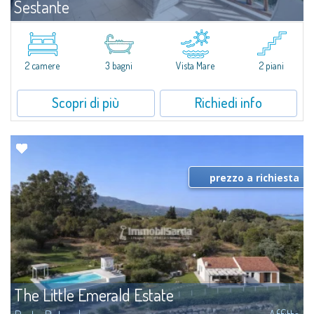
Sestante
Affitto
Porto Cervo
​Esclusivo appartamento fronte mare su due livelli, nel cuore della Marina di
Porto Cervo.All’interno de Il Sestante, prestigioso complesso residenziale
2 camere
3 bagni
Vista Mare
2 piani
immerso in un curato parco condominiale, questa proprietà...
Scopri di più
Richiedi info
prezzo a richiesta
The Little Emerald Estate