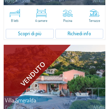
Affitto
Porto Rotondo
Tenuta con villa e stazzo indipendente con piscina panoramica - Cugnana,
Porto RotondoNel cuore delle colline di Cugnana, a pochi minuti da Porto
Rotondo e dalle più belle spiagge della Costa Smeralda, proponiamo in...
8 letti
4 camere
Piscina
Terrazze
Scopri di più
Richiedi info
Villa Smeralda
Affitto
Costa Smeralda