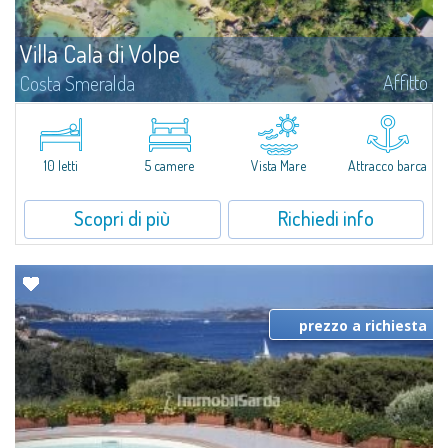
Villa Cala di Volpe
Affitto
Costa Smeralda
Vi diamo il benvenuto a Villa Cala di Volpe, straordinaria proprietà fronte
mare e vera e propria penisola privata di circa 6.000 metri quadrati lungo
le coste cristalline della prestigiosa Baia Cala di Volpe, a due...
10 letti
5 camere
Vista Mare
Attracco barca
Scopri di più
Richiedi info
prezzo a richiesta