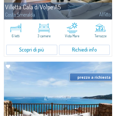
Villetta Cala di Volpe A5
Affitto
Costa Smeralda
​Nuova elegante villetta inserita in un complesso residenziale di recente
costruzione a due passi da Porto Cervo, affacciato sulla rinomata baia di
Cala di Volpe, con piscina condominiale, servizi e aree verdi...
6 letti
3 camere
Vista Mare
Terrazze
Scopri di più
Richiedi info
prezzo a richiesta