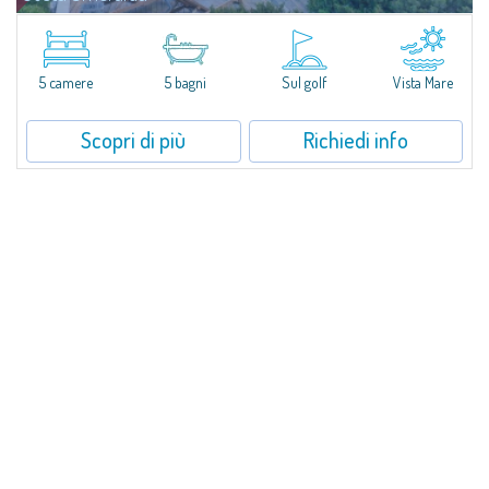
Villa Smeralda, a firma del celebre Architetto Jean Claude Lesuisse, si
affaccia in posizione dominante sulla baia del Pevero, con una vista
panoramica sul mare e sulle colline di Pantogia. La proprietà fa parte di
un...
5 camere
5 bagni
Sul golf
Vista Mare
Scopri di più
Richiedi info