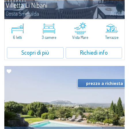
Villetta Li Nibani
Affitto
Costa Smeralda
A pochi passi dalla Baia del Piccolo Pevero, Villetta Li Nibani si trova
all'interno di un tranquillo condominio con vista mozzafiato sul mare della
Costa Smeralda, in posizione strategica per raggiungere la spiaggia in...
6 letti
3 camere
Vista Mare
Terrazze
Scopri di più
Richiedi info
prezzo a richiesta