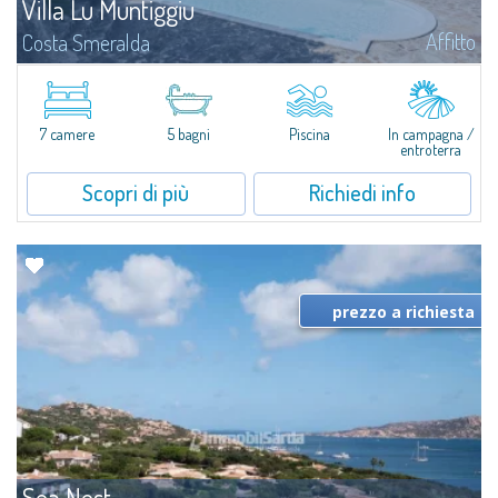
Villa Lu Muntiggiu
Affitto
Costa Smeralda
Splendida villa immersa nel verde sulla collina di Mirialveda, a metà strada
fra Capriccioli e San Pantaleo.Villa Lu Muntiggiu è un grande stazzo
completamente rimodernato, in cui gli spazi sono stati ripensati da zero...
7 camere
5 bagni
Piscina
In campagna /
entroterra
Scopri di più
Richiedi info
prezzo a richiesta
Sea Nest