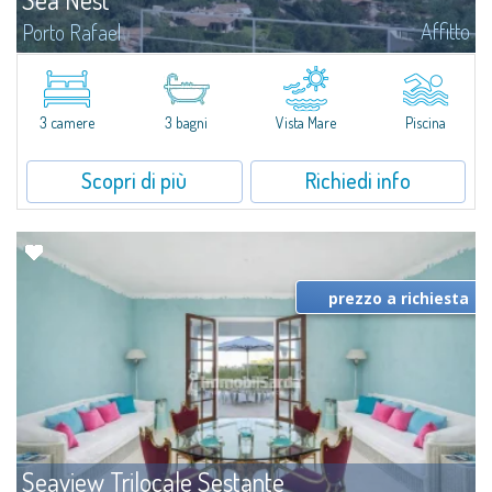
Affitto
Porto Rafael
​Nuova acquisizione: splendida villa con 3 camere da letto e 3 bagni,
arricchita da una piscina privata. Spazi luminosi e ben distribuiti, ideali per
vivere il fascino e la tranquillità di Porto Rafael in un...
3 camere
3 bagni
Vista Mare
Piscina
Scopri di più
Richiedi info
prezzo a richiesta
Seaview Trilocale Sestante