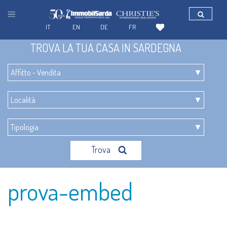
IT
EN
DE
FR
TROVA LA TUA CASA IN SARDEGNA
Trova
prova-embed