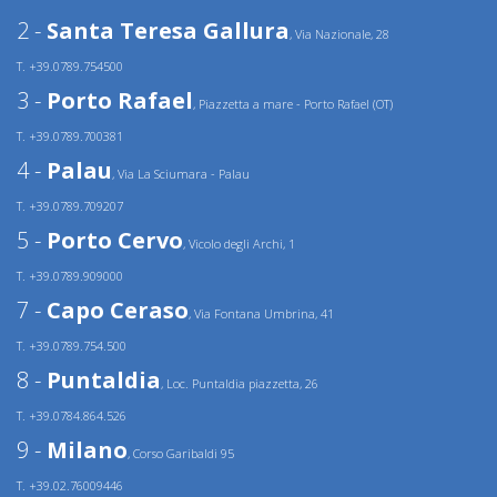
2 -
Santa Teresa Gallura
, Via Nazionale, 28
T. +39.0789.754500
3 -
Porto Rafael
, Piazzetta a mare - Porto Rafael (OT)
T. +39.0789.700381
4 -
Palau
, Via La Sciumara - Palau
T. +39.0789.709207
5 -
Porto Cervo
, Vicolo degli Archi, 1
T. +39.0789.909000
7 -
Capo Ceraso
, Via Fontana Umbrina, 41
T. +39.0789.754.500
8 -
Puntaldia
, Loc. Puntaldia piazzetta, 26
T. +39.0784.864.526
9 -
Milano
, Corso Garibaldi 95
T. +39.02.76009446