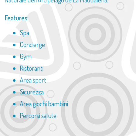
Features:
Spa
Concierge
Gym
Ristoranti
Area sport
Sicurezza
Area giochi bambini
Percorsi salute