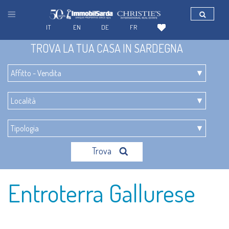
IT
EN
DE
FR
TROVA LA TUA CASA IN SARDEGNA
Trova
Entroterra Gallurese