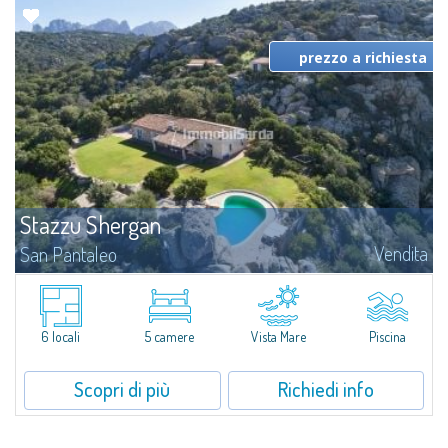
prezzo a richiesta
Stazzu Shergan
Vendita
San Pantaleo
Una posizione invidiabile nel mezzo dell'entroterra gallurese con la sua
natura tipicamente mediterranea, i silenzi e la tranquillità della campagna, a
pochi minuti da tutti i servizi e dalle più belle spiagge della...
6 locali
5 camere
Vista Mare
Piscina
Scopri di più
Richiedi info