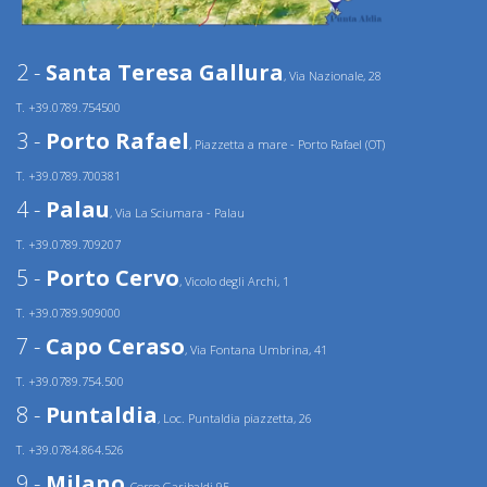
2 -
Santa Teresa Gallura
, Via Nazionale, 28
T. +39.0789.754500
3 -
Porto Rafael
, Piazzetta a mare - Porto Rafael (OT)
T. +39.0789.700381
4 -
Palau
, Via La Sciumara - Palau
T. +39.0789.709207
5 -
Porto Cervo
, Vicolo degli Archi, 1
T. +39.0789.909000
7 -
Capo Ceraso
, Via Fontana Umbrina, 41
T. +39.0789.754.500
8 -
Puntaldia
, Loc. Puntaldia piazzetta, 26
T. +39.0784.864.526
9 -
Milano
, Corso Garibaldi 95