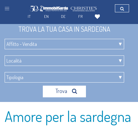
IT
EN
DE
FR
TROVA LA TUA CASA IN SARDEGNA
Trova
Amore per la sardegna