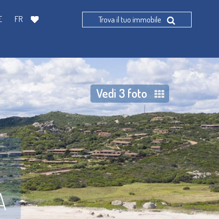
E
FR
Trova il tuo immobile
Vedi 3 foto
A