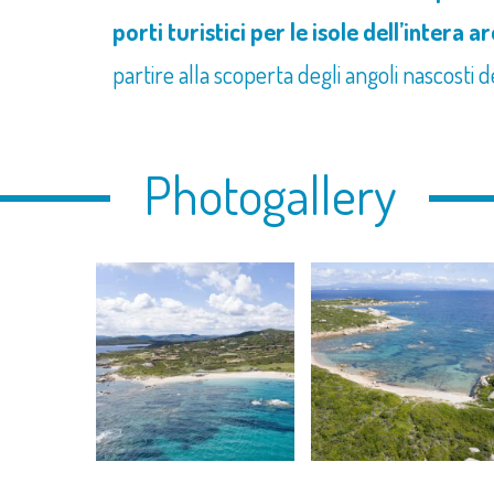
porti turistici per le isole dell’intera 
partire alla scoperta degli angoli nascosti 
Photogallery