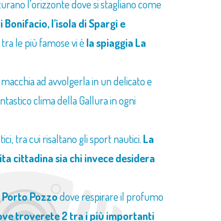
itturano l’orizzonte dove si stagliano come
 Bonifacio, l’isola di Spargi e
tra le più famose vi è
la spiaggia La
 macchia ad avvolgerla in un delicato e
tastico clima della Gallura in ogni
ici, tra cui risaltano gli sport nautici.
La
vita cittadina sia chi invece desidera
e Porto Pozzo
dove respirare il profumo
ove troverete 2 tra i più importanti