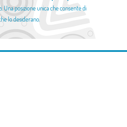
izi. Una posizione unica che consente di
 che lo desiderano.