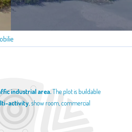
bilie
ffic industrial area.
The plot is buildable
lti-activity
, show room, commercial