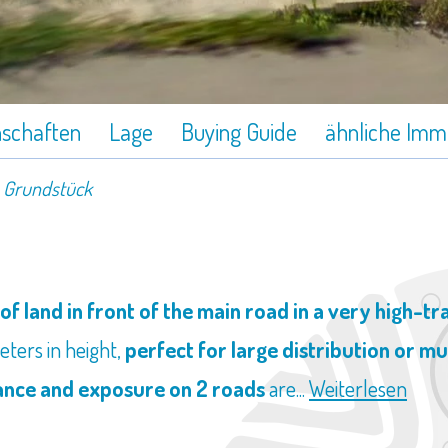
nschaften
Lage
Buying Guide
ähnliche Immo
Grundstück
 of land in front of the main road in a very high-tra
eters in height,
perfect for large distribution or mu
ance and exposure on 2 roads
are...
Weiterlesen