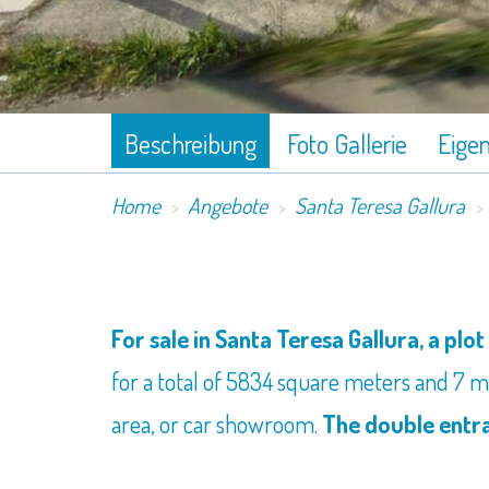
Beschreibung
Foto Gallerie
Eige
Home
Angebote
Santa Teresa Gallura
For sale in Santa Teresa Gallura, a plot
for a total of 5834 square meters and 7 m
area, or car showroom.
The double entr