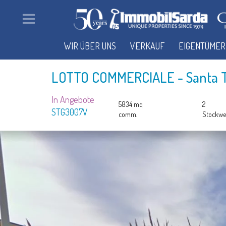
WIR ÜBER UNS
VERKAUF
EIGENTÜMER
LOTTO COMMERCIALE
- Santa T
In Angebote
5834 mq
2
STG3007V
comm.
Stockwe