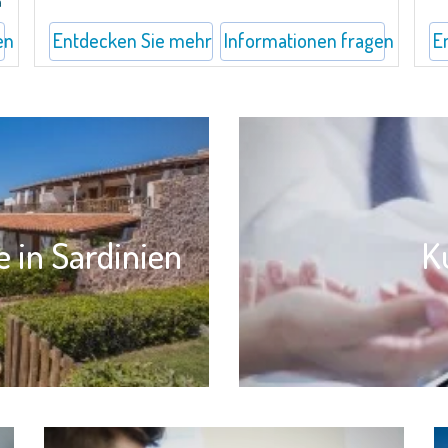
a
Elternschlafzimmer, Doppelzimmer (mit...
mit 
en
Entdecken Sie mehr
Informationen fragen
E
e in Sardinien
K