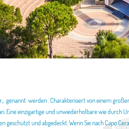
FINDEN SIE IHR HAUS IN SARDINIEN
r„ genannt werden . Charakterisiert von einem große
gari. Eine einzigartige und unwiederholbare wie durch
en geschützt und abgedeckt. Wenn Sie nach Capo Ceras