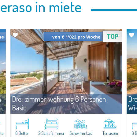
eraso in miete
TOP
he
von € 1'022 pro Woche
n
Drei-zimmer-wohnung 6 Personen -
Dr
Basic
Wi-
te
Miete
Capo Ceraso
Cap
n
Drei-zimmer-wohnung 6 Personen - Basic mit großer externer
Die 
e
bewohnbarer Veranda, im Erdgeschoss oder im Obergeschoss.
ausg
te
6 Betten
2 Schlafzimmer
Schwimmbad
Terrassen
6 B
Bestehend aus Wohnzimmer mit Kochnische und Bettsofa,
Supe