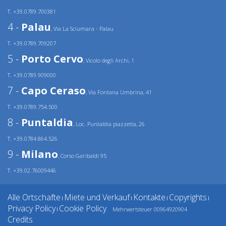
T. +39.0789.700381
4 -
Palau
, Via La Sciumara - Palau
T. +39.0789.709207
5 -
Porto Cervo
, Vicolo degli Archi, 1
T. +39.0789.909000
7 -
Capo Ceraso
, Via Fontana Umbrina, 41
T. +39.0789.754.500
8 -
Puntaldia
, Loc. Puntaldia piazzetta, 26
T. +39.0784.864.526
9 -
Milano
, Corso Garibaldi 95
T. +39.02.76009446
Alle Ortschafte
Miete und Verkauf
Kontakte
Copyrights
|
|
|
|
Privacy Policy
Cookie Policy
Mehrwertsteuer 00964920904
|
Credits