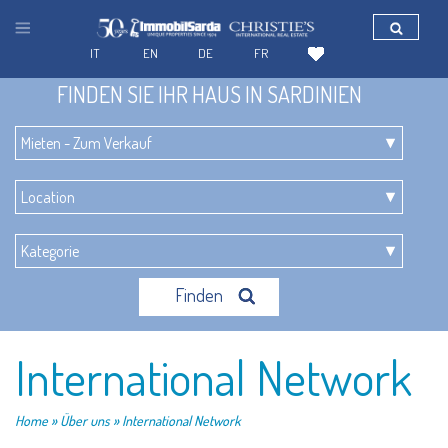
IT
EN
DE
FR
FINDEN SIE IHR HAUS IN SARDINIEN
Finden
International Network
Home
» Über uns » International Network