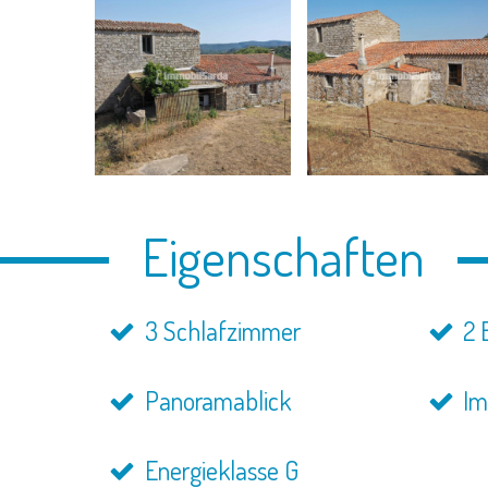
Eigenschaften
3 Schlafzimmer
2 
Panoramablick
Im
Energieklasse G