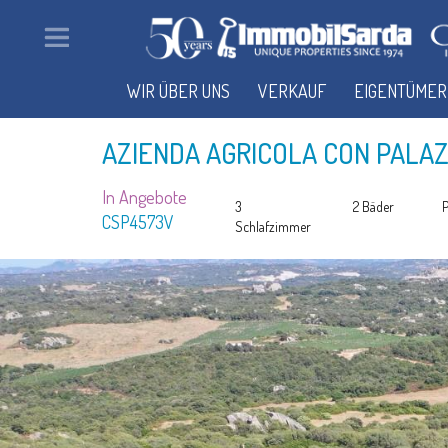
WIR ÜBER UNS
VERKAUF
EIGENTÜMER
AZIENDA AGRICOLA CON PALA
In Angebote
3
2 Bäder
CSP4573V
Schlafzimmer