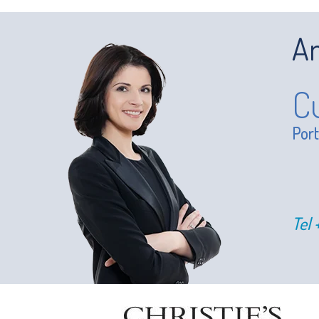
An
C
Por
Tel