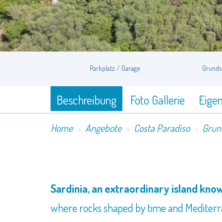
Parkplatz / Garage
Grunds
Beschreibung
Foto Gallerie
Eige
Home
Angebote
Costa Paradiso
Grun
Sardinia, an extraordinary island kn
where rocks shaped by time and Mediterra