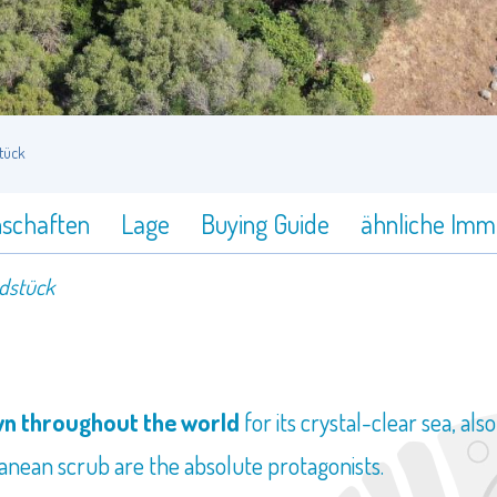
tück
nschaften
Lage
Buying Guide
ähnliche Immo
dstück
own throughout the world
for its crystal-clear sea, al
nean scrub are the absolute protagonists.