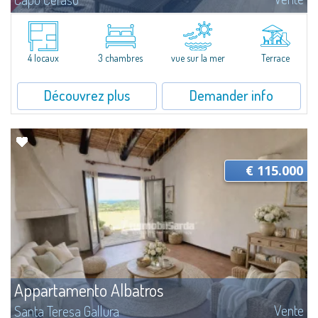
​Superbe projet de rénovation et de restyling d'un appartement quatre
pièces avec vue mer, en vente à Capo Ceraso.Un design innovant jouant
avec les lumières et les matériaux locaux de qualité, des pièces...
4 locaux
3 chambres
vue sur la mer
Terrace
Découvrez plus
Demander info
€ 115.000
Appartamento Albatros
Vente
Santa Teresa Gallura