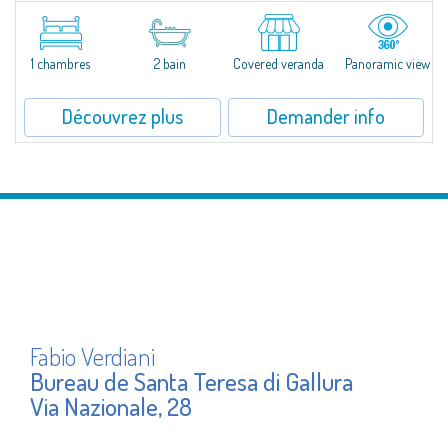
​Wonderful apartment for sale in the natural setting of Porto Quadro, on the
magnificent northern coast of Sardinia.Casa Corsara is located within a
quiet residential context and consists of a large and bright living...
1 chambres
2 bain
Covered veranda
Panoramic view
Découvrez plus
Demander info
Fabio Verdiani
Bureau de Santa Teresa di Gallura
Via Nazionale, 28