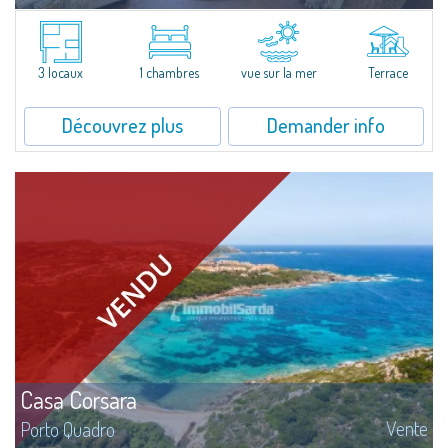
Located in the peaceful Ruoni area, near Santa Teresa Gallura, this simple,
bright one-bedroom apartment features a panoramic terrace with sea
views, practical living spaces, and a handy cellar. It’s a convenient...
3 locaux
1 chambres
vue sur la mer
Terrace
Découvrez plus
Demander info
Casa Corsara
Vente
Porto Quadro