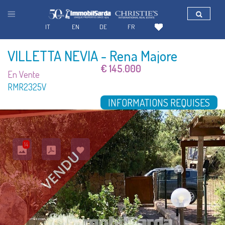
IT
EN
DE
FR
VILLETTA NEVIA
- Rena Majore
€ 145.000
En Vente
RMR2325V
INFORMATIONS REQUISES
14