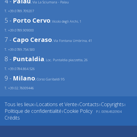
4 -
Palau
, Via La Sciumara - Palau
T. +39.0789.709207
5 -
Porto Cervo
, Vicolo degli Archi, 1
T. +39.0789.909000
7 -
Capo Ceraso
, Via Fontana Umbrina, 41
T. +39.0789.754.500
8 -
Puntaldia
, Loc. Puntaldia piazzetta, 26
T. +39.0784.864.526
9 -
Milano
, Corso Garibaldi 95
T. +39.02.76009446
Tous les lieux
Locations et Vente
Contacts
Copyrights
|
|
|
|
Politique de confidentialité
Cookie Policy
P.I. 00964920904
|
Crédits