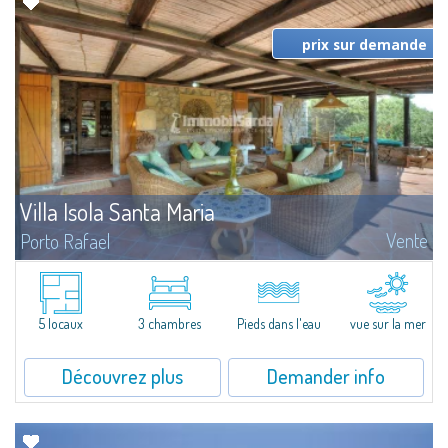
prix sur demande
Villa Isola Santa Maria
Vente
Porto Rafael
Une occasion unique de posséder l'une des rares propriétés existantes sur
la magnifique île de Santa Maria qui se trouve à l'extrême nord de la
Sardaigne, proche du détroit de Bonifacio. En outre, Santa Maria...
5 locaux
3 chambres
Pieds dans l'eau
vue sur la mer
Découvrez plus
Demander info