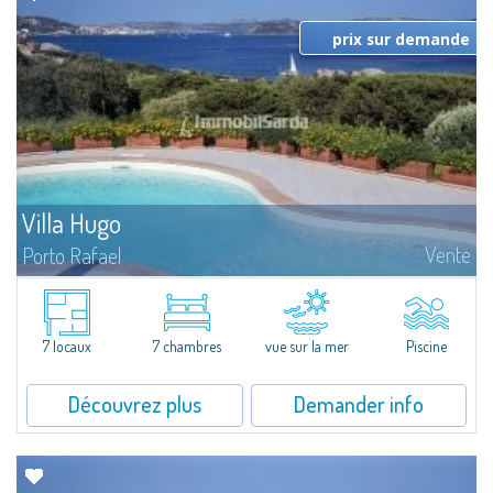
prix sur demande
Villa Hugo
Vente
Porto Rafael
Dans la pittoresque Porto Rafael, se dresse cette splendide propriété à
l'extraordinaire vue mer. Au cœur d'un merveilleux jardin de 5000 m² ,
Villa Hugo se...
7 locaux
7 chambres
vue sur la mer
Piscine
Découvrez plus
Demander info