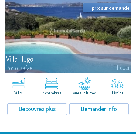
prix sur demande
Villa Hugo
Louer
Porto Rafael
Dans la pittoresque Porto Rafael, se dresse cette splendide propriété à
l'extraordinaire vue mer. Au cœur d'un merveilleux jardin de 5000 m² ,
Villa Hugo se...
14 lits
7 chambres
vue sur la mer
Piscine
Découvrez plus
Demander info