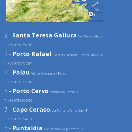
2 -
Santa Teresa Gallura
, Via Nazionale, 28
T. +39.0789.754500
3 -
Porto Rafael
, Piazzetta a mare - Porto Rafael (OT)
T. +39.0789.700381
4 -
Palau
, Via La Sciumara - Palau
T. +39.0789.709207
5 -
Porto Cervo
, Vicolo degli Archi, 1
T. +39.0789.909000
7 -
Capo Ceraso
, Via Fontana Umbrina, 41
T. +39.0789.754.500
8 -
Puntaldia
, Loc. Puntaldia piazzetta, 26