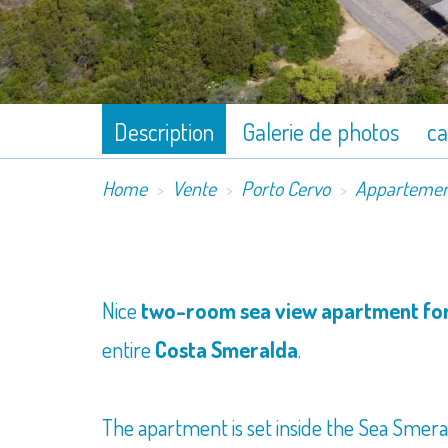
Description
Galerie de photos
ca
Home
Vente
Porto Cervo
Apparteme
​Nice
two-room sea view apartment for
entire
Costa Smeralda
.
The apartment is set inside the Sea Smera