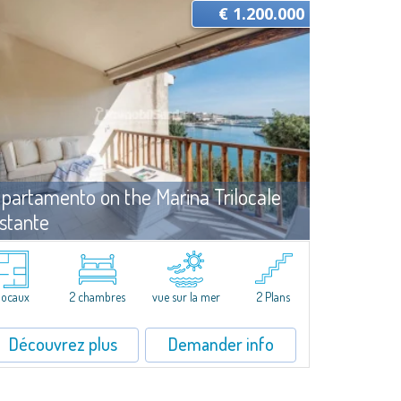
€ 1.200.000
partamento on the Marina Trilocale
stante
Vente
to Cervo
lusive seafront apartment on two levels, in the heart of Porto
vo Marina.Located within Il Sestante, a prestigious residential
 locaux
2 chambres
vue sur la mer
2 Plans
plex set in a beautifully maintained communal park, this
perty epresents a true...
Découvrez plus
Demander info