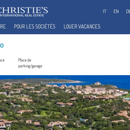
IT
EN
D
IRE
POUR LES SOCIÉTÉS
LOUER VACANCES
vo
ace
Place de
parking/garage