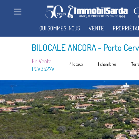
QUI SOMMES-NOUS
VENTE
PROPRIÉTA
BILOCALE ÀNCORA
- Porto Cer
En Vente
4 locaux
1 chambres
Terr
PCV3527V