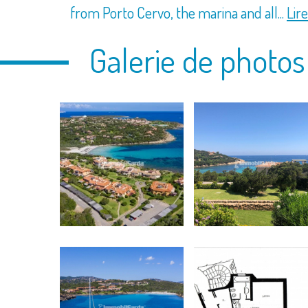
from Porto Cervo, the marina and all...
Lire
Galerie de photos