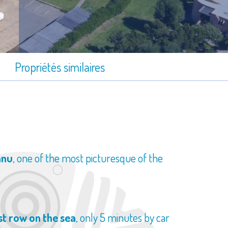
e
Propriétés similaires
anu
, one of the most picturesque of the
rst row on the sea
, only 5 minutes by car